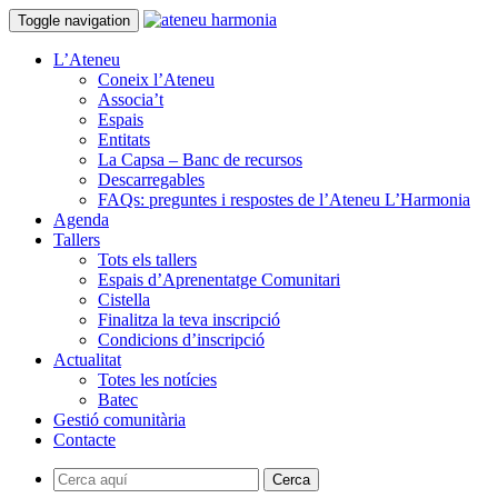
Toggle navigation
L’Ateneu
Coneix l’Ateneu
Associa’t
Espais
Entitats
La Capsa – Banc de recursos
Descarregables
FAQs: preguntes i respostes de l’Ateneu L’Harmonia
Agenda
Tallers
Tots els tallers
Espais d’Aprenentatge Comunitari
Cistella
Finalitza la teva inscripció
Condicions d’inscripció
Actualitat
Totes les notícies
Batec
Gestió comunitària
Contacte