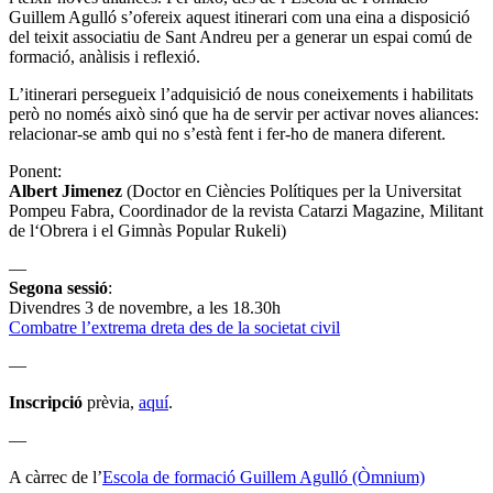
Guillem Agulló s’ofereix aquest itinerari com una eina a disposició
del teixit associatiu de Sant Andreu per a generar un espai comú de
formació, anàlisis i reflexió.
L’itinerari persegueix l’adquisició de nous coneixements i habilitats
però no només això sinó que ha de servir per activar noves aliances:
relacionar-se amb qui no s’està fent i fer-ho de manera diferent.
Ponent:
Albert Jimenez
(Doctor en Ciències Polítiques per la Universitat
Pompeu Fabra, Coordinador de la revista Catarzi Magazine, Militant
de l‘Obrera i el Gimnàs Popular Rukeli)
—
Segona sessió
:
Divendres 3 de novembre, a les 18.30h
Combatre l’extrema dreta des de la societat civil
—
Inscripció
prèvia,
aquí
.
—
A càrrec de l’
Escola de formació Guillem Agulló (Òmnium)