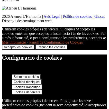
2026 Ateneu L'Harmonia |
Avís Legal
|
Política de cookies
|
Gir.cat
Disseny i desenvolupament web
Utilitzem cookies pròpies i de tercers. Si cliques 'Accepto les
cookies' entenem que acceptes la instal·lació i ús de les cookies. Per
a més informació, o per a configurar-ne les preferències, accedeix a:
Més informació
-
Panell de Configuració de Cookies
Accepto les cookies
Rebutjo les cookies
Configuració de cookies
Sobre les cookies
Cookies tècniques
Cookies d'analítica
Cookies de tercers
Utilitzem cookies pròpies i de tercers. Pots ajustar les seves
preferències de cookies (incloent la seva desactivació) o acceptar-les