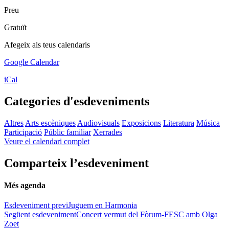
Preu
Gratuït
Afegeix als teus calendaris
Google Calendar
iCal
Categories d'esdeveniments
Altres
Arts escèniques
Audiovisuals
Exposicions
Literatura
Música
Participació
Públic familiar
Xerrades
Veure el calendari complet
Comparteix l’esdeveniment
Més agenda
Esdeveniment previ
Juguem en Harmonia
Següent esdeveniment
Concert vermut del Fòrum-FESC amb Olga
Zoet