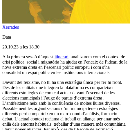
Xerrades
Data
20.10.23 a les 18.30
A la primera sessió d’aquest
itinerari
, analitzarem com el context de
crisi política, social i migratòria ha ajudat en l’encaix de l’ideari de la
nova extrema dreta en l’escenari polític europeu i com s’ha
consolidat un espai polític en les institucions internacionals.
Davant del feixisme, no hi ha una estratègia única per fer-hi front.
Des de les entitats que integren la plataforma es comparteixen
diferents estratègies de com cal actuar davant l’escenari de les
eleccions municipals i l’auge de partits d’extrema dreta .
L’antifeixisme neix amb la confluència de moltes lluites diverses.
Possiblement les organitzacions d’un municipi tenen estratègies
diferents però comparteixen un marc comú d’anàlisis, formació i
debat. L’actual context reclama el treball en aliança per anar més
enllà dels entorns habituals, treballar d’una manera més comunitària
i teixir noves aliances. Per això, des de l’Escola de Formació