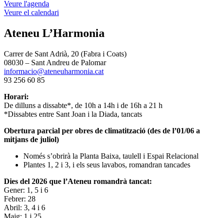
Veure l'agenda
Veure el calendari
Ateneu L’Harmonia
Carrer de Sant Adrià, 20 (Fabra i Coats)
08030 – Sant Andreu de Palomar
informacio@ateneuharmonia.cat
93 256 60 85
Horari:
De dilluns a dissabte*, de 10h a 14h i de 16h a 21 h
*Dissabtes entre Sant Joan i la Diada, tancats
Obertura parcial per obres de climatització (des de l’01/06 a
mitjans de juliol)
Només s’obrirà la Planta Baixa, taulell i Espai Relacional
Plantes 1, 2 i 3, i els seus lavabos, romandran tancades
Dies del 2026 que l’Ateneu romandrà tancat:
Gener: 1, 5 i 6
Febrer: 28
Abril: 3, 4 i 6
Maig: 1 i 25