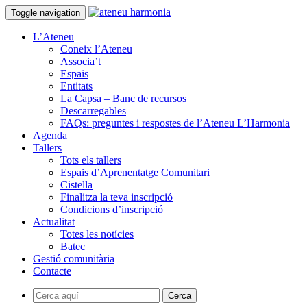
Toggle navigation
L’Ateneu
Coneix l’Ateneu
Associa’t
Espais
Entitats
La Capsa – Banc de recursos
Descarregables
FAQs: preguntes i respostes de l’Ateneu L’Harmonia
Agenda
Tallers
Tots els tallers
Espais d’Aprenentatge Comunitari
Cistella
Finalitza la teva inscripció
Condicions d’inscripció
Actualitat
Totes les notícies
Batec
Gestió comunitària
Contacte