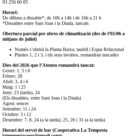
93 256 60 85
Horari:
De dilluns a dissabte*, de 10h a 14h i de 16h a 21 h
*Dissabtes entre Sant Joan i la Diada, tancats
Obertura parcial per obres de climatització (des de l’01/06 a
mitjans de juliol)
Només s’obrirà la Planta Baixa, taulell i Espai Relacional
Plantes 1, 2 i 3, i els seus lavabos, romandran tancades
Dies del 2026 que l’Ateneu romandrà tancat:
Gener: 1, 5 i 6
Febrer: 28
Abril: 3, 4 i 6
Maig: 1 i 25
Juny: 23 (tarda), 24
(Els dissabtes, entre Sant Joan i la Diada)
Agost: sencer
Setembre: 11 i 24
Octubre: 3 i 12
Desembre: 7, 8, 24 (a la tarda), 25, 26 i 31 (a la tarda)
Horari del servei de bar (Cooperativa La Tempesta
latempestacoop@gmail.com):