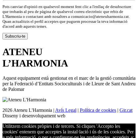
Pots canviar d'opinió en qualsevol moment fent clic a l'enllaç de desubscriure
que trobaràs al peu de pàgina de qualsevol correu electrònic que rebis de
L'Harmonia o contactant amb nosaltres a comunicacio@ateneuharmonia.cat.
Quan actualitzis el perfil acceptes que puguem processar la teva informació
d'acord amb aquests temes.
ATENEU
L’
HARMONIA
Aquest equipament està gestionat en el marc de la gestió comunitària
per la Federació d’Entitats Socioculturals i de Lleure de Sant Andreu
de Palomar
2026 Ateneu L'Harmonia |
Avís Legal
|
Política de cookies
|
Gir.cat
Disseny i desenvolupament web
Utilitzem cookies pròpies i de tercers. Si cliques 'Accepto les
cookies' entenem que acceptes la instal·lació i ús de les cookies. Per
a més informació, o per a configurar-ne les preferències, accedeix a: