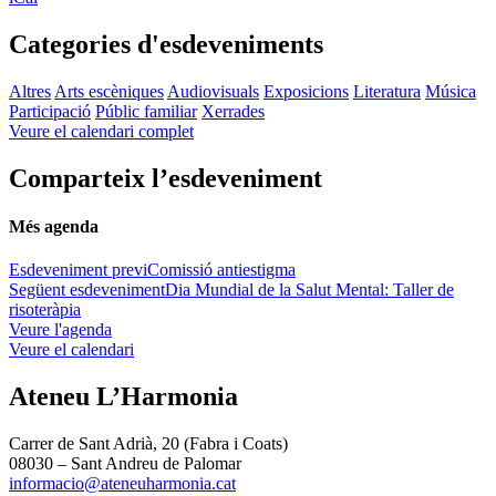
Categories d'esdeveniments
Altres
Arts escèniques
Audiovisuals
Exposicions
Literatura
Música
Participació
Públic familiar
Xerrades
Veure el calendari complet
Comparteix l’esdeveniment
Més agenda
Esdeveniment previ
Comissió antiestigma
Següent esdeveniment
Dia Mundial de la Salut Mental: Taller de
risoteràpia
Veure l'agenda
Veure el calendari
Ateneu L’Harmonia
Carrer de Sant Adrià, 20 (Fabra i Coats)
08030 – Sant Andreu de Palomar
informacio@ateneuharmonia.cat