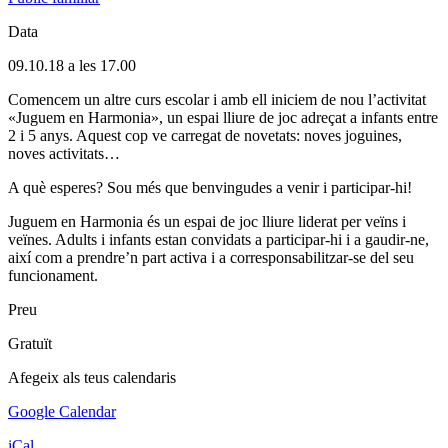
Data
09.10.18 a les 17.00
Comencem un altre curs escolar i amb ell iniciem de nou l’activitat
«Juguem en Harmonia», un espai lliure de joc adreçat a infants entre
2 i 5 anys. Aquest cop ve carregat de novetats: noves joguines,
noves activitats…
A què esperes? Sou més que benvingudes a venir i participar-hi!
Juguem en Harmonia és un espai de joc lliure liderat per veïns i
veïnes. Adults i infants estan convidats a participar-hi i a gaudir-ne,
així com a prendre’n part activa i a corresponsabilitzar-se del seu
funcionament.
Preu
Gratuït
Afegeix als teus calendaris
Google Calendar
iCal