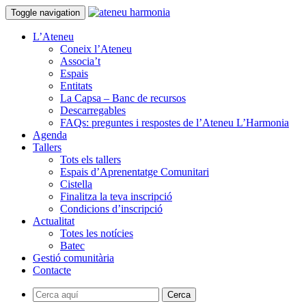
Toggle navigation
L’Ateneu
Coneix l’Ateneu
Associa’t
Espais
Entitats
La Capsa – Banc de recursos
Descarregables
FAQs: preguntes i respostes de l’Ateneu L’Harmonia
Agenda
Tallers
Tots els tallers
Espais d’Aprenentatge Comunitari
Cistella
Finalitza la teva inscripció
Condicions d’inscripció
Actualitat
Totes les notícies
Batec
Gestió comunitària
Contacte