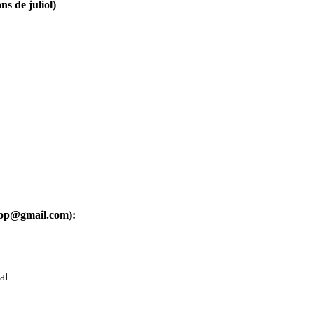
ns de juliol)
oop@gmail.com):
al