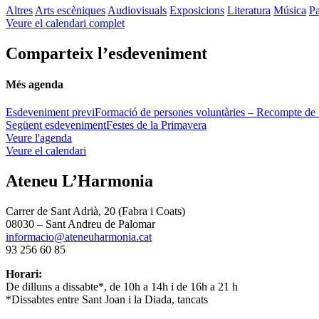
Altres
Arts escèniques
Audiovisuals
Exposicions
Literatura
Música
Pa
Veure el calendari complet
Comparteix l’esdeveniment
Més agenda
Esdeveniment previ
Formació de persones voluntàries – Recompte de
Següent esdeveniment
Festes de la Primavera
Veure l'agenda
Veure el calendari
Ateneu L’Harmonia
Carrer de Sant Adrià, 20 (Fabra i Coats)
08030 – Sant Andreu de Palomar
informacio@ateneuharmonia.cat
93 256 60 85
Horari:
De dilluns a dissabte*, de 10h a 14h i de 16h a 21 h
*Dissabtes entre Sant Joan i la Diada, tancats