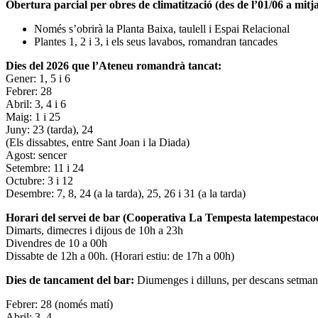
Obertura parcial per obres de climatització (des de l’01/06 a mitja
Només s’obrirà la Planta Baixa, taulell i Espai Relacional
Plantes 1, 2 i 3, i els seus lavabos, romandran tancades
Dies del 2026 que l’Ateneu romandrà tancat:
Gener: 1, 5 i 6
Febrer: 28
Abril: 3, 4 i 6
Maig: 1 i 25
Juny: 23 (tarda), 24
(Els dissabtes, entre Sant Joan i la Diada)
Agost: sencer
Setembre: 11 i 24
Octubre: 3 i 12
Desembre: 7, 8, 24 (a la tarda), 25, 26 i 31 (a la tarda)
Horari del servei de bar (Cooperativa La Tempesta latempestac
Dimarts, dimecres i dijous de 10h a 23h
Divendres de 10 a 00h
Dissabte de 12h a 00h. (Horari estiu: de 17h a 00h)
Dies de tancament del bar:
Diumenges i dilluns, per descans setman
Febrer: 28 (només matí)
Abril: 3, 4