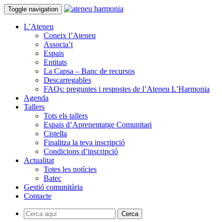
Toggle navigation
L’Ateneu
Coneix l’Ateneu
Associa’t
Espais
Entitats
La Capsa – Banc de recursos
Descarregables
FAQs: preguntes i respostes de l’Ateneu L’Harmonia
Agenda
Tallers
Tots els tallers
Espais d’Aprenentatge Comunitari
Cistella
Finalitza la teva inscripció
Condicions d’inscripció
Actualitat
Totes les notícies
Batec
Gestió comunitària
Contacte