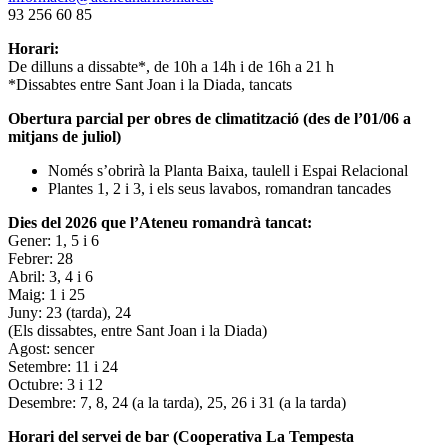
93 256 60 85
Horari:
De dilluns a dissabte*, de 10h a 14h i de 16h a 21 h
*Dissabtes entre Sant Joan i la Diada, tancats
Obertura parcial per obres de climatització (des de l’01/06 a
mitjans de juliol)
Només s’obrirà la Planta Baixa, taulell i Espai Relacional
Plantes 1, 2 i 3, i els seus lavabos, romandran tancades
Dies del 2026 que l’Ateneu romandrà tancat:
Gener: 1, 5 i 6
Febrer: 28
Abril: 3, 4 i 6
Maig: 1 i 25
Juny: 23 (tarda), 24
(Els dissabtes, entre Sant Joan i la Diada)
Agost: sencer
Setembre: 11 i 24
Octubre: 3 i 12
Desembre: 7, 8, 24 (a la tarda), 25, 26 i 31 (a la tarda)
Horari del servei de bar (Cooperativa La Tempesta