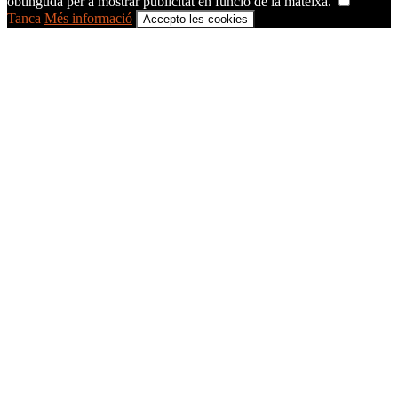
obtinguda per a mostrar publicitat en funció de la mateixa.
Tanca
Més informació
Accepto les cookies