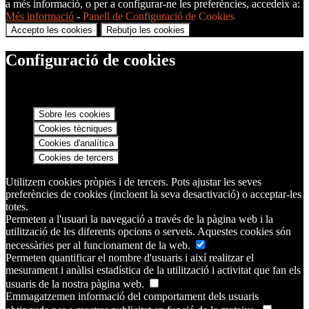
a més informació, o per a configurar-ne les preferències, accedeix a:
Més informació
-
Panell de Configuració de Cookies
Accepto les cookies
Rebutjo les cookies
Configuració de cookies
Sobre les cookies
Cookies tècniques
Cookies d'analítica
Cookies de tercers
Utilitzem cookies pròpies i de tercers. Pots ajustar les seves
preferències de cookies (incloent la seva desactivació) o acceptar-les
totes.
Permeten a l'usuari la navegació a través de la pàgina web i la
utilització de les diferents opcions o serveis. Aquestes cookies són
necessàries per al funcionament de la web.
Permeten quantificar el nombre d'usuaris i així realitzar el
mesurament i anàlisi estadística de la utilització i activitat que fan els
usuaris de la nostra pàgina web.
Emmagatzemen informació del comportament dels usuaris