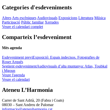
Categories d'esdeveniments
Altres
Arts escèniques
Audiovisuals
Exposicions
Literatura
Música
Participació
Públic familiar
Xerrades
Veure el calendari complet
Comparteix l’esdeveniment
Més agenda
Esdeveniment previ
Exposició: Espais indecisos. Fotografies de
Roser Arqués
Següent esdeveniment
Audiovisuals d’alta muntanya: Atlas, Toubkal
i Mgoun
Veure l'agenda
Veure el calendari
Ateneu L’Harmonia
Carrer de Sant Adrià, 20 (Fabra i Coats)
08030 – Sant Andreu de Palomar
informacio@ateneuharmonia.cat