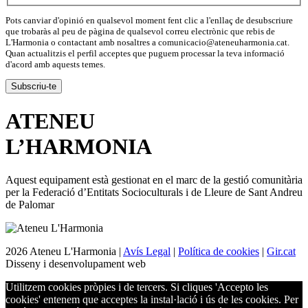
Pots canviar d'opinió en qualsevol moment fent clic a l'enllaç de desubscriure
que trobaràs al peu de pàgina de qualsevol correu electrònic que rebis de
L'Harmonia o contactant amb nosaltres a comunicacio@ateneuharmonia.cat.
Quan actualitzis el perfil acceptes que puguem processar la teva informació
d'acord amb aquests temes.
ATENEU
L’
HARMONIA
Aquest equipament està gestionat en el marc de la gestió comunitària
per la Federació d’Entitats Socioculturals i de Lleure de Sant Andreu
de Palomar
2026 Ateneu L'Harmonia |
Avís Legal
|
Política de cookies
|
Gir.cat
Disseny i desenvolupament web
Utilitzem cookies pròpies i de tercers. Si cliques 'Accepto les
cookies' entenem que acceptes la instal·lació i ús de les cookies. Per