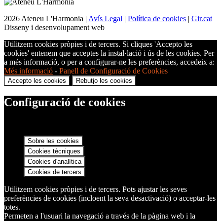
2026 Ateneu L'Harmonia |
Avís Legal
|
Política de cookies
|
Gir.cat
Disseny i desenvolupament web
Utilitzem cookies pròpies i de tercers. Si cliques 'Accepto les
cookies' entenem que acceptes la instal·lació i ús de les cookies. Per
a més informació, o per a configurar-ne les preferències, accedeix a:
Més informació
-
Panell de Configuració de Cookies
Accepto les cookies
Rebutjo les cookies
Configuració de cookies
Sobre les cookies
Cookies tècniques
Cookies d'analítica
Cookies de tercers
Utilitzem cookies pròpies i de tercers. Pots ajustar les seves
preferències de cookies (incloent la seva desactivació) o acceptar-les
totes.
Permeten a l'usuari la navegació a través de la pàgina web i la