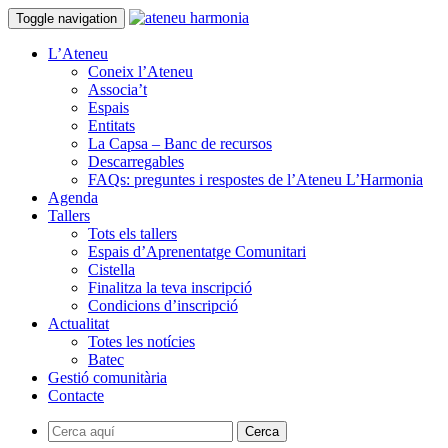
Toggle navigation
L’Ateneu
Coneix l’Ateneu
Associa’t
Espais
Entitats
La Capsa – Banc de recursos
Descarregables
FAQs: preguntes i respostes de l’Ateneu L’Harmonia
Agenda
Tallers
Tots els tallers
Espais d’Aprenentatge Comunitari
Cistella
Finalitza la teva inscripció
Condicions d’inscripció
Actualitat
Totes les notícies
Batec
Gestió comunitària
Contacte