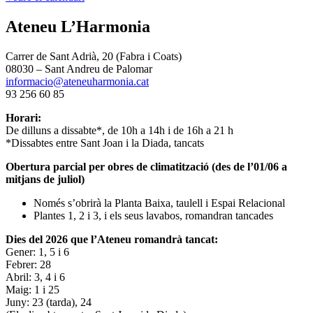
Ateneu L’Harmonia
Carrer de Sant Adrià, 20 (Fabra i Coats)
08030 – Sant Andreu de Palomar
informacio@ateneuharmonia.cat
93 256 60 85
Horari:
De dilluns a dissabte*, de 10h a 14h i de 16h a 21 h
*Dissabtes entre Sant Joan i la Diada, tancats
Obertura parcial per obres de climatització (des de l’01/06 a
mitjans de juliol)
Només s’obrirà la Planta Baixa, taulell i Espai Relacional
Plantes 1, 2 i 3, i els seus lavabos, romandran tancades
Dies del 2026 que l’Ateneu romandrà tancat:
Gener: 1, 5 i 6
Febrer: 28
Abril: 3, 4 i 6
Maig: 1 i 25
Juny: 23 (tarda), 24