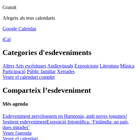
Gratuït
Afegeix als teus calendaris
Google Calendar
iCal
Categories d'esdeveniments
Altres
Arts escèniques
Audiovisuals
Exposicions
Literatura
Música
Participació
Públic familiar
Xerrades
Veure el calendari complet
Comparteix l’esdeveniment
Més agenda
Esdeveniment previ
Juguem en Harmonia, amb noves joguines!
Següent esdeveniment
Exposició fotogràfica. ‘Finlàndia: un país,
dues mirades’
Veure l'agenda
Veure el calendari