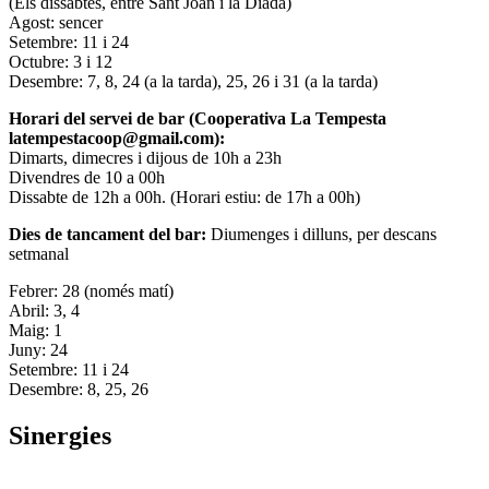
(Els dissabtes, entre Sant Joan i la Diada)
Agost: sencer
Setembre: 11 i 24
Octubre: 3 i 12
Desembre: 7, 8, 24 (a la tarda), 25, 26 i 31 (a la tarda)
Horari del servei de bar (Cooperativa La Tempesta
latempestacoop@gmail.com):
Dimarts, dimecres i dijous de 10h a 23h
Divendres de 10 a 00h
Dissabte de 12h a 00h. (Horari estiu: de 17h a 00h)
Dies de tancament del bar:
Diumenges i dilluns, per descans
setmanal
Febrer: 28 (només matí)
Abril: 3, 4
Maig: 1
Juny: 24
Setembre: 11 i 24
Desembre: 8, 25, 26
Sinergies