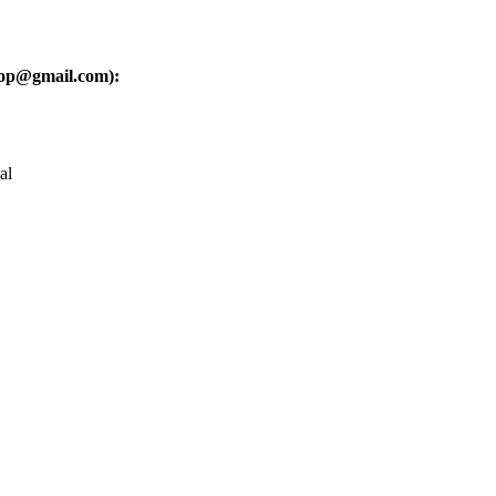
oop@gmail.com):
al