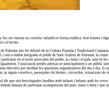
foc on viurem un correfoc infantil en forma estàtica, fent formes i figu
l col·lectiu.
e Palomar per fer difusió de la Cultura Popular i Tradicional Catalana, p
ació, com a entitat integrada al poble de Sant Andreu de Palomar, la ciut
articipar en el teixit associatiu del poble, la ciutat i el país, tant en l
ir. Igualment, l’associació pretén adreçar-se principalment a un públic fam
 directiva per facilitar les qüestions organitzatives del dia a dia, és un
la, ja siguin correfocs, passejades de bèsties, cercaviles, actuacions de mú
ol dir que són benvingudes famílies amb infants i infants amb les seves 
ls infants hauran de participar acompanyats del pare, mare o tutor i que 