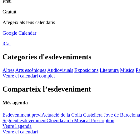
Preu
Gratuït
Afegeix als teus calendaris
Google Calendar
iCal
Categories d'esdeveniments
Altres
Arts escèniques
Audiovisuals
Exposicions
Literatura
Música
Pa
Veure el calendari complet
Comparteix l’esdeveniment
Més agenda
Esdeveniment previ
Actuació de la Colla Castellera Jove de Barcelona
Següent esdeveniment
Cloenda amb Musical Prescription
Veure l'agenda
Veure el calendari