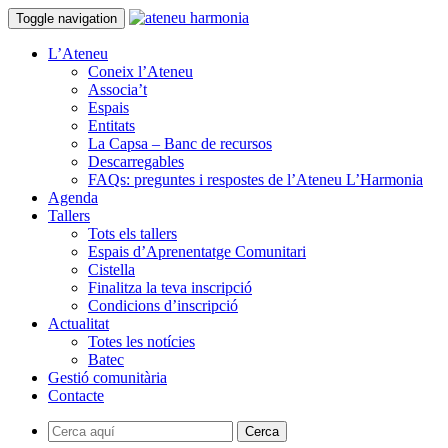
Toggle navigation
L’Ateneu
Coneix l’Ateneu
Associa’t
Espais
Entitats
La Capsa – Banc de recursos
Descarregables
FAQs: preguntes i respostes de l’Ateneu L’Harmonia
Agenda
Tallers
Tots els tallers
Espais d’Aprenentatge Comunitari
Cistella
Finalitza la teva inscripció
Condicions d’inscripció
Actualitat
Totes les notícies
Batec
Gestió comunitària
Contacte