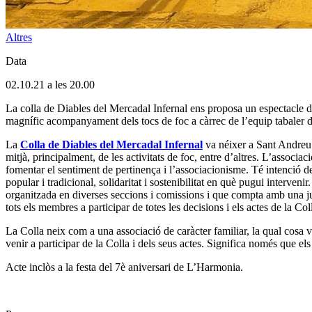
Altres
Data
02.10.21 a les 20.00
La colla de Diables del Mercadal Infernal ens proposa un espectacle de 
magnífic acompanyament dels tocs de foc a càrrec de l’equip tabaler de
La
Colla de Diables del Mercadal Infernal
va néixer a Sant Andreu d
mitjà, principalment, de les activitats de foc, entre d’altres. L’associ
fomentar el sentiment de pertinença i l’associacionisme. Té intenció de p
popular i tradicional, solidaritat i sostenibilitat en què pugui interven
organitzada en diverses seccions i comissions i que compta amb una junta
tots els membres a participar de totes les decisions i els actes de la Col
La Colla neix com a una associació de caràcter familiar, la qual cosa v
venir a participar de la Colla i dels seus actes. Significa només que e
Acte inclòs a la festa del 7è aniversari de L’Harmonia.