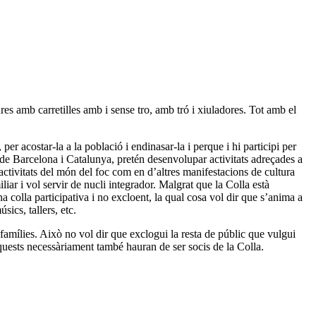
res amb carretilles amb i sense tro, amb tró i xiuladores. Tot amb el
er acostar-la a la població i endinasar-la i perque i hi participi per
at de Barcelona i Catalunya, pretén desenvolupar activitats adreçades a
es activitats del món del foc com en d’altres manifestacions de cultura
iliar i vol servir de nucli integrador. Malgrat que la Colla està
a colla participativa i no excloent, la qual cosa vol dir que s’anima a
sics, tallers, etc.
famílies. Això no vol dir que exclogui la resta de públic que vulgui
aquests necessàriament també hauran de ser socis de la Colla.