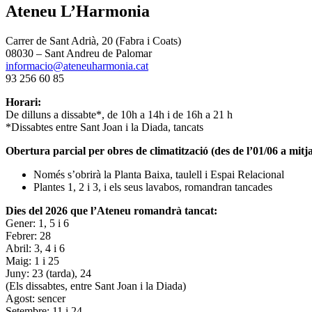
Ateneu L’Harmonia
Carrer de Sant Adrià, 20 (Fabra i Coats)
08030 – Sant Andreu de Palomar
informacio@ateneuharmonia.cat
93 256 60 85
Horari:
De dilluns a dissabte*, de 10h a 14h i de 16h a 21 h
*Dissabtes entre Sant Joan i la Diada, tancats
Obertura parcial per obres de climatització (des de l’01/06 a mitja
Només s’obrirà la Planta Baixa, taulell i Espai Relacional
Plantes 1, 2 i 3, i els seus lavabos, romandran tancades
Dies del 2026 que l’Ateneu romandrà tancat:
Gener: 1, 5 i 6
Febrer: 28
Abril: 3, 4 i 6
Maig: 1 i 25
Juny: 23 (tarda), 24
(Els dissabtes, entre Sant Joan i la Diada)
Agost: sencer
Setembre: 11 i 24