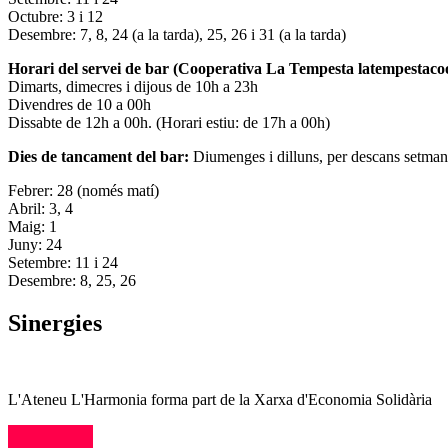
Octubre: 3 i 12
Desembre: 7, 8, 24 (a la tarda), 25, 26 i 31 (a la tarda)
Horari del servei de bar (Cooperativa La Tempesta latempestac
Dimarts, dimecres i dijous de 10h a 23h
Divendres de 10 a 00h
Dissabte de 12h a 00h. (Horari estiu: de 17h a 00h)
Dies de tancament del bar:
Diumenges i dilluns, per descans setman
Febrer: 28 (només matí)
Abril: 3, 4
Maig: 1
Juny: 24
Setembre: 11 i 24
Desembre: 8, 25, 26
Sinergies
L'Ateneu L'Harmonia forma part de la Xarxa d'Economia Solidària