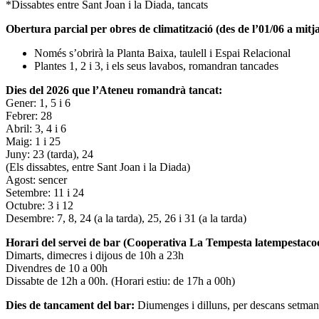
*Dissabtes entre Sant Joan i la Diada, tancats
Obertura parcial per obres de climatització (des de l’01/06 a mitja
Només s’obrirà la Planta Baixa, taulell i Espai Relacional
Plantes 1, 2 i 3, i els seus lavabos, romandran tancades
Dies del 2026 que l’Ateneu romandrà tancat:
Gener: 1, 5 i 6
Febrer: 28
Abril: 3, 4 i 6
Maig: 1 i 25
Juny: 23 (tarda), 24
(Els dissabtes, entre Sant Joan i la Diada)
Agost: sencer
Setembre: 11 i 24
Octubre: 3 i 12
Desembre: 7, 8, 24 (a la tarda), 25, 26 i 31 (a la tarda)
Horari del servei de bar (Cooperativa La Tempesta latempestac
Dimarts, dimecres i dijous de 10h a 23h
Divendres de 10 a 00h
Dissabte de 12h a 00h. (Horari estiu: de 17h a 00h)
Dies de tancament del bar:
Diumenges i dilluns, per descans setman