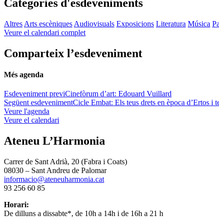
Categories d'esdeveniments
Altres
Arts escèniques
Audiovisuals
Exposicions
Literatura
Música
Pa
Veure el calendari complet
Comparteix l’esdeveniment
Més agenda
Esdeveniment previ
Cinefòrum d’art: Edouard Vuillard
Següent esdeveniment
Cicle Embat: Els teus drets en època d’Ertos i t
Veure l'agenda
Veure el calendari
Ateneu L’Harmonia
Carrer de Sant Adrià, 20 (Fabra i Coats)
08030 – Sant Andreu de Palomar
informacio@ateneuharmonia.cat
93 256 60 85
Horari:
De dilluns a dissabte*, de 10h a 14h i de 16h a 21 h