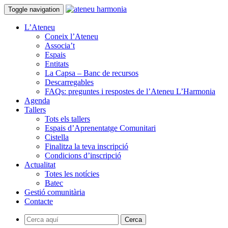
Toggle navigation
L’Ateneu
Coneix l’Ateneu
Associa’t
Espais
Entitats
La Capsa – Banc de recursos
Descarregables
FAQs: preguntes i respostes de l’Ateneu L’Harmonia
Agenda
Tallers
Tots els tallers
Espais d’Aprenentatge Comunitari
Cistella
Finalitza la teva inscripció
Condicions d’inscripció
Actualitat
Totes les notícies
Batec
Gestió comunitària
Contacte