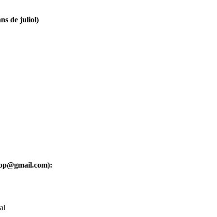
ns de juliol)
oop@gmail.com):
al