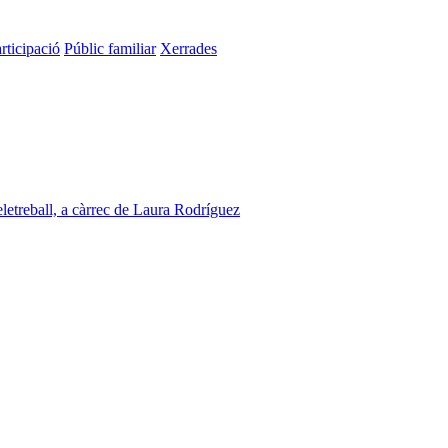
rticipació
Públic familiar
Xerrades
eletreball, a càrrec de Laura Rodríguez