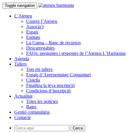
Toggle navigation
L’Ateneu
Coneix l’Ateneu
Associa’t
Espais
Entitats
La Capsa – Banc de recursos
Descarregables
FAQs: preguntes i respostes de l’Ateneu L’Harmonia
Agenda
Tallers
Tots els tallers
Espais d’Aprenentatge Comunitari
Cistella
Finalitza la teva inscripció
Condicions d’inscripció
Actualitat
Totes les notícies
Batec
Gestió comunitària
Contacte