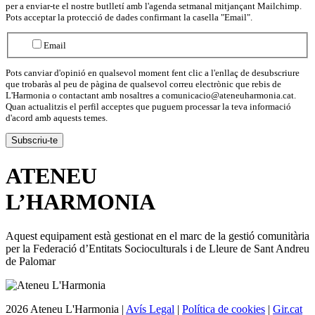
per a enviar-te el nostre butlletí amb l'agenda setmanal mitjançant Mailchimp.
Pots acceptar la protecció de dades confirmant la casella "Email".
Email
Pots canviar d'opinió en qualsevol moment fent clic a l'enllaç de desubscriure
que trobaràs al peu de pàgina de qualsevol correu electrònic que rebis de
L'Harmonia o contactant amb nosaltres a comunicacio@ateneuharmonia.cat.
Quan actualitzis el perfil acceptes que puguem processar la teva informació
d'acord amb aquests temes.
ATENEU
L’
HARMONIA
Aquest equipament està gestionat en el marc de la gestió comunitària
per la Federació d’Entitats Socioculturals i de Lleure de Sant Andreu
de Palomar
2026 Ateneu L'Harmonia |
Avís Legal
|
Política de cookies
|
Gir.cat