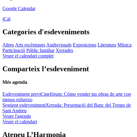
Google Calendar
iCal
Categories d'esdeveniments
Altres
Arts escèniques
Audiovisuals
Exposicions
Literatura
Música
Participació
Públic familiar
Xerrades
Veure el calendari complet
Comparteix l’esdeveniment
Més agenda
Esdeveniment previ
Cinefòrum: Cómo vender tus obras de arte con
menos esfuerzo
Següent esdeveniment
Xerrada: Presentació del Banc del Temps de
Sant Andreu
Veure l'agenda
Veure el calendari
Ateneu L’Harmonia