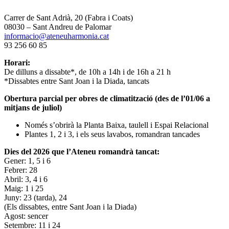
Carrer de Sant Adrià, 20 (Fabra i Coats)
08030 – Sant Andreu de Palomar
informacio@ateneuharmonia.cat
93 256 60 85
Horari:
De dilluns a dissabte*, de 10h a 14h i de 16h a 21 h
*Dissabtes entre Sant Joan i la Diada, tancats
Obertura parcial per obres de climatització (des de l’01/06 a
mitjans de juliol)
Només s’obrirà la Planta Baixa, taulell i Espai Relacional
Plantes 1, 2 i 3, i els seus lavabos, romandran tancades
Dies del 2026 que l’Ateneu romandrà tancat:
Gener: 1, 5 i 6
Febrer: 28
Abril: 3, 4 i 6
Maig: 1 i 25
Juny: 23 (tarda), 24
(Els dissabtes, entre Sant Joan i la Diada)
Agost: sencer
Setembre: 11 i 24