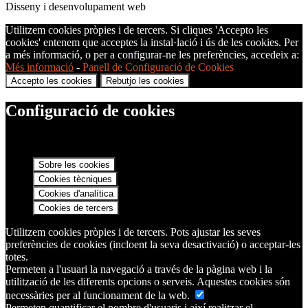
Disseny i desenvolupament web
Utilitzem cookies pròpies i de tercers. Si cliques 'Accepto les
cookies' entenem que acceptes la instal·lació i ús de les cookies. Per
a més informació, o per a configurar-ne les preferències, accedeix a:
Més informació
-
Panell de Configuració de Cookies
Accepto les cookies
Rebutjo les cookies
Configuració de cookies
Sobre les cookies
Cookies tècniques
Cookies d'analítica
Cookies de tercers
Utilitzem cookies pròpies i de tercers. Pots ajustar les seves
preferències de cookies (incloent la seva desactivació) o acceptar-les
totes.
Permeten a l'usuari la navegació a través de la pàgina web i la
utilització de les diferents opcions o serveis. Aquestes cookies són
necessàries per al funcionament de la web.
Permeten quantificar el nombre d'usuaris i així realitzar el