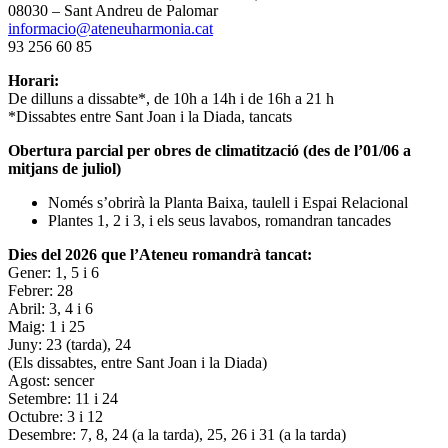
08030 – Sant Andreu de Palomar
informacio@ateneuharmonia.cat
93 256 60 85
Horari:
De dilluns a dissabte*, de 10h a 14h i de 16h a 21 h
*Dissabtes entre Sant Joan i la Diada, tancats
Obertura parcial per obres de climatització (des de l’01/06 a
mitjans de juliol)
Només s’obrirà la Planta Baixa, taulell i Espai Relacional
Plantes 1, 2 i 3, i els seus lavabos, romandran tancades
Dies del 2026 que l’Ateneu romandrà tancat:
Gener: 1, 5 i 6
Febrer: 28
Abril: 3, 4 i 6
Maig: 1 i 25
Juny: 23 (tarda), 24
(Els dissabtes, entre Sant Joan i la Diada)
Agost: sencer
Setembre: 11 i 24
Octubre: 3 i 12
Desembre: 7, 8, 24 (a la tarda), 25, 26 i 31 (a la tarda)