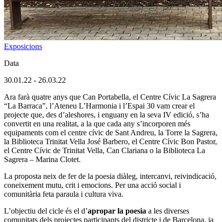
Exposicions
Data
30.01.22
-
26.03.22
Ara farà quatre anys que Can Portabella, el Centre Cívic La Sagrera
“La Barraca”, l’Ateneu L’Harmonia i l’Espai 30 vam crear el
projecte que, des d’aleshores, i enguany en la seva IV edició, s’ha
convertit en una realitat, a la que cada any s’incorporen més
equipaments com el centre cívic de Sant Andreu, la Torre la Sagrera,
la Biblioteca Trinitat Vella José Barbero, el Centre Cívic Bon Pastor,
el Centre Cívic de Trinitat Vella, Can Clariana o la Biblioteca La
Sagrera – Marina Clotet.
La proposta neix de fer de la poesia diàleg, intercanvi, reivindicació,
coneixement mutu, crit i emocions. Per una acció social i
comunitària feta paraula i cultura viva.
L’objectiu del cicle és el d’
apropar la poesia
a les diverses
comunitats dels projectes participants del districte i de Barcelona, ja