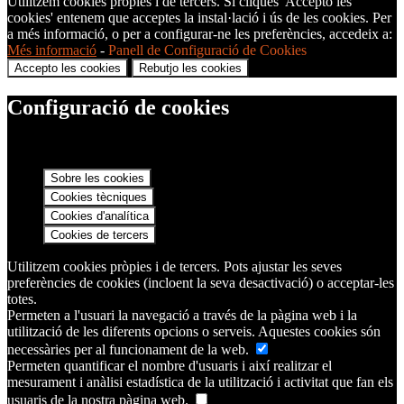
Utilitzem cookies pròpies i de tercers. Si cliques 'Accepto les
cookies' entenem que acceptes la instal·lació i ús de les cookies. Per
a més informació, o per a configurar-ne les preferències, accedeix a:
Més informació
-
Panell de Configuració de Cookies
Accepto les cookies
Rebutjo les cookies
Configuració de cookies
Sobre les cookies
Cookies tècniques
Cookies d'analítica
Cookies de tercers
Utilitzem cookies pròpies i de tercers. Pots ajustar les seves
preferències de cookies (incloent la seva desactivació) o acceptar-les
totes.
Permeten a l'usuari la navegació a través de la pàgina web i la
utilització de les diferents opcions o serveis. Aquestes cookies són
necessàries per al funcionament de la web.
Permeten quantificar el nombre d'usuaris i així realitzar el
mesurament i anàlisi estadística de la utilització i activitat que fan els
usuaris de la nostra pàgina web.