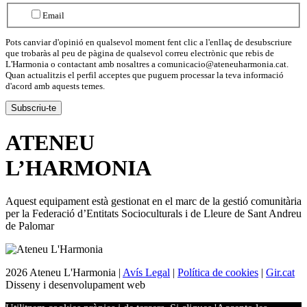
Email
Pots canviar d'opinió en qualsevol moment fent clic a l'enllaç de desubscriure
que trobaràs al peu de pàgina de qualsevol correu electrònic que rebis de
L'Harmonia o contactant amb nosaltres a comunicacio@ateneuharmonia.cat.
Quan actualitzis el perfil acceptes que puguem processar la teva informació
d'acord amb aquests temes.
ATENEU
L’
HARMONIA
Aquest equipament està gestionat en el marc de la gestió comunitària
per la Federació d’Entitats Socioculturals i de Lleure de Sant Andreu
de Palomar
2026 Ateneu L'Harmonia |
Avís Legal
|
Política de cookies
|
Gir.cat
Disseny i desenvolupament web