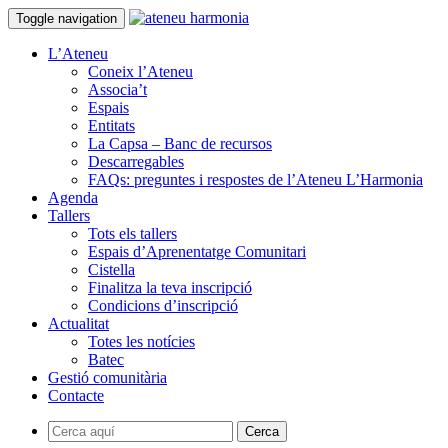
Toggle navigation
L’Ateneu
Coneix l’Ateneu
Associa’t
Espais
Entitats
La Capsa – Banc de recursos
Descarregables
FAQs: preguntes i respostes de l’Ateneu L’Harmonia
Agenda
Tallers
Tots els tallers
Espais d’Aprenentatge Comunitari
Cistella
Finalitza la teva inscripció
Condicions d’inscripció
Actualitat
Totes les notícies
Batec
Gestió comunitària
Contacte