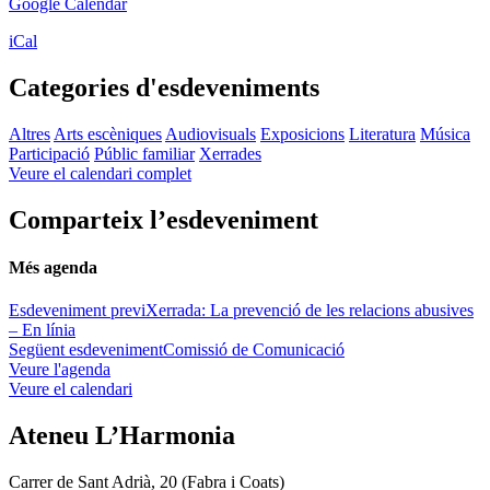
Google Calendar
iCal
Categories d'esdeveniments
Altres
Arts escèniques
Audiovisuals
Exposicions
Literatura
Música
Participació
Públic familiar
Xerrades
Veure el calendari complet
Comparteix l’esdeveniment
Més agenda
Esdeveniment previ
Xerrada: La prevenció de les relacions abusives
– En línia
Següent esdeveniment
Comissió de Comunicació
Veure l'agenda
Veure el calendari
Ateneu L’Harmonia
Carrer de Sant Adrià, 20 (Fabra i Coats)