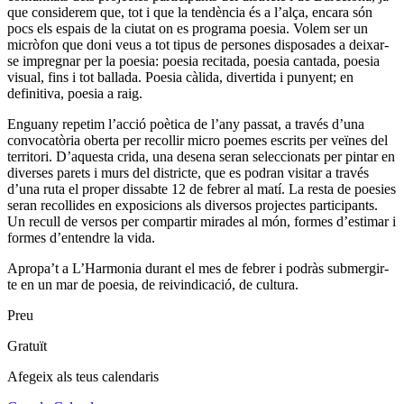
que considerem que, tot i que la tendència és a l’alça, encara són
pocs els espais de la ciutat on es programa poesia. Volem ser un
micròfon que doni veus a tot tipus de persones disposades a deixar-
se impregnar per la poesia: poesia recitada, poesia cantada, poesia
visual, fins i tot ballada. Poesia càlida, divertida i punyent; en
definitiva, poesia a raig.
Enguany repetim l’acció poètica de l’any passat, a través d’una
convocatòria oberta per recollir micro poemes escrits per veïnes del
territori. D’aquesta crida, una desena seran seleccionats per pintar en
diverses parets i murs del districte, que es podran visitar a través
d’una ruta el proper dissabte 12 de febrer al matí. La resta de poesies
seran recollides en exposicions als diversos projectes participants.
Un recull de versos per compartir mirades al món, formes d’estimar i
formes d’entendre la vida.
Apropa’t a L’Harmonia durant el mes de febrer i podràs submergir-
te en un mar de poesia, de reivindicació, de cultura.
Preu
Gratuït
Afegeix als teus calendaris