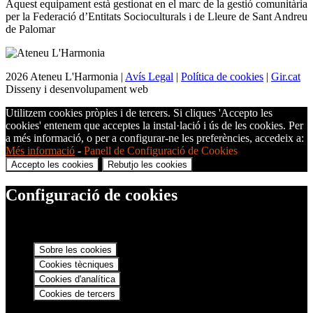
Aquest equipament està gestionat en el marc de la gestió comunitària
per la Federació d’Entitats Socioculturals i de Lleure de Sant Andreu
de Palomar
2026 Ateneu L'Harmonia |
Avís Legal
|
Política de cookies
|
Gir.cat
Disseny i desenvolupament web
Utilitzem cookies pròpies i de tercers. Si cliques 'Accepto les
cookies' entenem que acceptes la instal·lació i ús de les cookies. Per
a més informació, o per a configurar-ne les preferències, accedeix a:
Més informació
-
Panell de Configuració de Cookies
Accepto les cookies
Rebutjo les cookies
Configuració de cookies
Sobre les cookies
Cookies tècniques
Cookies d'analítica
Cookies de tercers