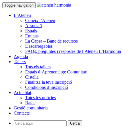
Toggle navigation
L’Ateneu
Coneix l’Ateneu
Associa’t
Espais
Entitats
La Capsa – Banc de recursos
Descarregables
FAQs: preguntes i respostes de l’Ateneu L’Harmonia
Agenda
Tallers
Tots els tallers
Espais d’Aprenentatge Comunitari
Cistella
Finalitza la teva inscripció
Condicions d’inscripció
Actualitat
Totes les notícies
Batec
Gestió comunitària
Contacte