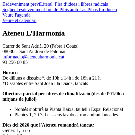
Esdeveniment previ
Literal: Fira d’idees i llibres radicals
Següent esdeveniment
Jam de Pibis amb Las Pibas Producen
Veure l'agenda
Veure el calendari
Ateneu L’Harmonia
Carrer de Sant Adrià, 20 (Fabra i Coats)
08030 – Sant Andreu de Palomar
informacio@ateneuharmonia.cat
93 256 60 85
Horari:
De dilluns a dissabte*, de 10h a 14h i de 16h a 21 h
*Dissabtes entre Sant Joan i la Diada, tancats
Obertura parcial per obres de climatització (des de l’01/06 a
mitjans de juliol)
Només s’obrirà la Planta Baixa, taulell i Espai Relacional
Plantes 1, 2 i 3, i els seus lavabos, romandran tancades
Dies del 2026 que l’Ateneu romandrà tancat:
Gener: 1, 5 i 6