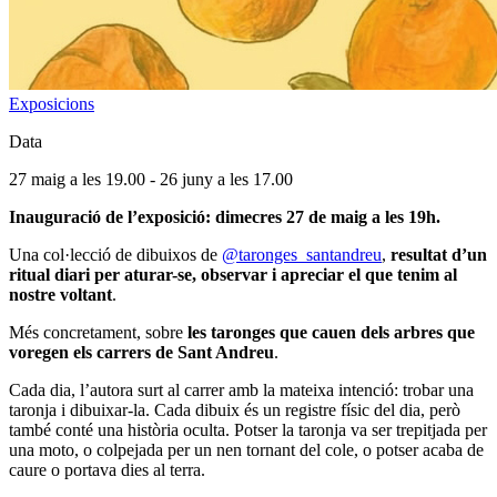
Exposicions
Data
27 maig a les 19.00
-
26 juny a les 17.00
Inauguració de l’exposició: dimecres 27 de maig a les 19h.
Una col·lecció de dibuixos de
@taronges_santandreu
,
resultat d’un
ritual diari per aturar-se, observar i apreciar el que tenim al
nostre voltant
.
Més concretament, sobre
les taronges que cauen dels arbres que
voregen els carrers de Sant Andreu
.
Cada dia, l’autora surt al carrer amb la mateixa intenció: trobar una
taronja i dibuixar-la. Cada dibuix és un registre físic del dia, però
també conté una història oculta. Potser la taronja va ser trepitjada per
una moto, o colpejada per un nen tornant del cole, o potser acaba de
caure o portava dies al terra.