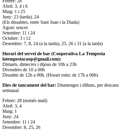
Febrer: 28
Abril: 3, 4 i 6
Maig: 1 i 25
Juny: 23 (tarda), 24
(Els dissabtes, entre Sant Joan i la Diada)
Agost: sencer
Setembre: 11 i 24
Octubre: 3 i 12
Desembre: 7, 8, 24 (a la tarda), 25, 26 i 31 (a la tarda)
Horari del servei de bar (Cooperativa La Tempesta
latempestacoop@gmail.com):
Dimarts, dimecres i dijous de 10h a 23h
Divendres de 10 a 00h
Dissabte de 12h a 00h. (Horari estiu: de 17h a 00h)
Dies de tancament del bar:
Diumenges i dilluns, per descans
setmanal
Febrer: 28 (només matí)
Abril: 3, 4
Maig: 1
Juny: 24
Setembre: 11 i 24
Desembre: 8, 25, 26