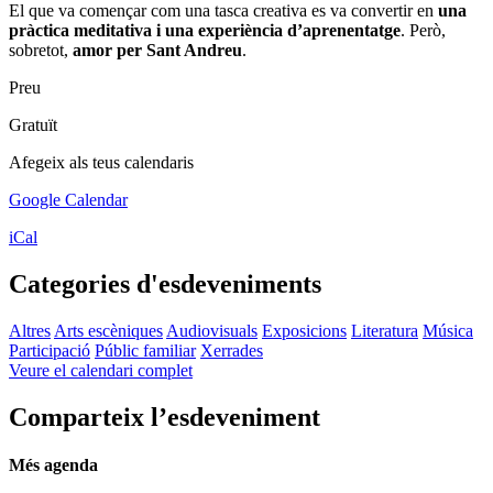
El que va començar com una tasca creativa es va convertir en
una
pràctica meditativa i una experiència d’aprenentatge
. Però,
sobretot,
amor per Sant Andreu
.
Preu
Gratuït
Afegeix als teus calendaris
Google Calendar
iCal
Categories d'esdeveniments
Altres
Arts escèniques
Audiovisuals
Exposicions
Literatura
Música
Participació
Públic familiar
Xerrades
Veure el calendari complet
Comparteix l’esdeveniment
Més agenda