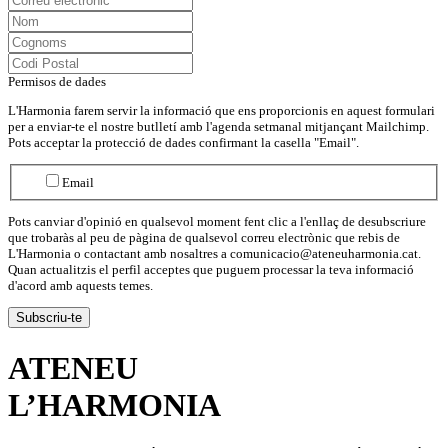
Permisos de dades
L'Harmonia farem servir la informació que ens proporcionis en aquest formulari
per a enviar-te el nostre butlletí amb l'agenda setmanal mitjançant Mailchimp.
Pots acceptar la protecció de dades confirmant la casella "Email".
Email
Pots canviar d'opinió en qualsevol moment fent clic a l'enllaç de desubscriure
que trobaràs al peu de pàgina de qualsevol correu electrònic que rebis de
L'Harmonia o contactant amb nosaltres a comunicacio@ateneuharmonia.cat.
Quan actualitzis el perfil acceptes que puguem processar la teva informació
d'acord amb aquests temes.
ATENEU
L’
HARMONIA