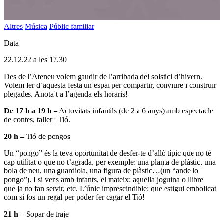
Altres
Música
Públic familiar
Data
22.12.22 a les 17.30
Des de l’Ateneu volem gaudir de l’arribada del solstici d’hivern.
Volem fer d’aquesta festa un espai per compartir, conviure i construir
plegades. Anota’t a l’agenda els horaris!
De 17 h a 19 h –
Actovitats infantils (de 2 a 6 anys) amb espectacle
de contes, taller i Tió.
20 h –
Tió de pongos
Un “pongo” és la teva oportunitat de desfer-te d’allò típic que no té
cap utilitat o que no t’agrada, per exemple: una planta de plàstic, una
bola de neu, una guardiola, una figura de plàstic…(un “ande lo
pongo”). I si vens amb infants, el mateix: aquella joguina o llibre
que ja no fan servir, etc. L’únic imprescindible: que estigui embolicat
com si fos un regal per poder fer cagar el Tió!
21 h
– Sopar de traje