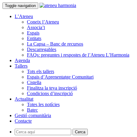
Toggle navigation
L’Ateneu
Coneix l’Ateneu
Associa’t
Espais
Entitats
La Capsa – Banc de recursos
Descarregables
FAQs: preguntes i respostes de l’Ateneu L’Harmonia
Agenda
Tallers
Tots els tallers
Espais d’Aprenentatge Comunitari
Cistella
Finalitza la teva inscripció
Condicions d’inscripció
Actualitat
Totes les notícies
Batec
Gestió comunitària
Contacte