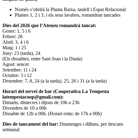
Només s’obrirà la Planta Baixa, taulell i Espai Relacional
Plantes 1, 2 i 3, i els seus lavabos, romandran tancades
Dies del 2026 que l’Ateneu romandrà tancat:
Gener: 1, 5 i 6
Febrer: 28
Abril: 3, 4 i 6
Maig: 1 i 25
Juny: 23 (tarda), 24
(Els dissabtes, entre Sant Joan i la Diada)
Agost: sencer
Setembre: 11 i 24
Octubre: 3 i 12
Desembre: 7, 8, 24 (a la tarda), 25, 26 i 31 (a la tarda)
Horari del servei de bar (Cooperativa La Tempesta
latempestacoop@gmail.com):
Dimarts, dimecres i dijous de 10h a 23h
Divendres de 10 a 00h
Dissabte de 12h a 00h. (Horari estiu: de 17h a 00h)
Dies de tancament del bar:
Diumenges i dilluns, per descans
setmanal