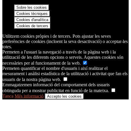
Sobre les cookies
Cookies tècniques
Cookies d'analítica
Cookies de tercers
Utilitzem cookies pròpies i de tercers. Pots ajustar les seves
preferències de cookies (incloent la seva desactivació) o acceptar-les
totes.
Permeten a l'usuari la navegació a través de la pàgina web i la
utilització de les diferents opcions o serveis. Aquestes cookies són
necessàries per al funcionament de la web.
Permeten quantificar el nombre d'usuaris i així realitzar el
mesurament i anàlisi estadística de la utilització i activitat que fan els
usuaris de la nostra pàgina web.
Emmagatzemen informació del comportament dels usuaris
obtinguda per a mostrar publicitat en funció de la mateixa.
Tanca
Més informació
Accepto les cookies