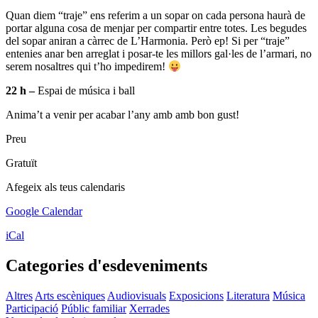
Quan diem “traje” ens referim a un sopar on cada persona haurà de
portar alguna cosa de menjar per compartir entre totes. Les begudes
del sopar aniran a càrrec de L’Harmonia. Però ep! Si per “traje”
entenies anar ben arreglat i posar-te les millors gal·les de l’armari, no
serem nosaltres qui t’ho impedirem!
22 h –
Espai de música i ball
Anima’t a venir per acabar l’any amb amb bon gust!
Preu
Gratuït
Afegeix als teus calendaris
Google Calendar
iCal
Categories d'esdeveniments
Altres
Arts escèniques
Audiovisuals
Exposicions
Literatura
Música
Participació
Públic familiar
Xerrades