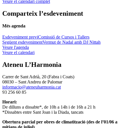
Veure el calendari complet
Comparteix l’esdeveniment
Més agenda
Esdeveniment previ
Comissió de Cursos i Tallers
Següent esdeveniment
Vermut de Nadal amb DJ Nittah
Veure l'agenda
Veure el calendari
Ateneu L’Harmonia
Carrer de Sant Adrià, 20 (Fabra i Coats)
08030 – Sant Andreu de Palomar
informacio@ateneuharmonia.cat
93 256 60 85
Horari:
De dilluns a dissabte*, de 10h a 14h i de 16h a 21 h
*Dissabtes entre Sant Joan i la Diada, tancats
Obertura parcial per obres de climatització (des de l’01/06 a
mitjans de juliol)