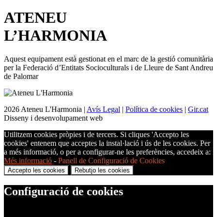
ATENEU
L’
HARMONIA
Aquest equipament està gestionat en el marc de la gestió comunitària
per la Federació d’Entitats Socioculturals i de Lleure de Sant Andreu
de Palomar
2026 Ateneu L'Harmonia |
Avís Legal
|
Política de cookies
|
Gir.cat
Disseny i desenvolupament web
Utilitzem cookies pròpies i de tercers. Si cliques 'Accepto les
cookies' entenem que acceptes la instal·lació i ús de les cookies. Per
a més informació, o per a configurar-ne les preferències, accedeix a:
Més informació
-
Panell de Configuració de Cookies
Accepto les cookies
Rebutjo les cookies
Configuració de cookies