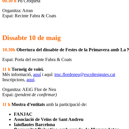
00.30 h
Pd Croqueta
Organitza: Arran
Espai: Recinte Fabra & Coats
Dissabte 10 de maig
10.30h
Obertura del dissabte de Festes de la Primavera
amb La N
Espai: Porta del recinte Fabra & Coats
11 h
Torneig de volei.
Més informació,
aquí
i aquí:
truc.flordeneu@escoltesiguies.cat
Inscripcions,
aquí
.
Organitza: AEiG Flor de Neu
Espai:
(pendent de confirmar)
11 h
Mostra d’entitats
amb la participació de:
FANJAC
Associació de Veïns de Sant Andreu
Iaioflautes Barcelona