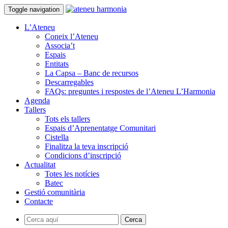
Toggle navigation
L’Ateneu
Coneix l’Ateneu
Associa’t
Espais
Entitats
La Capsa – Banc de recursos
Descarregables
FAQs: preguntes i respostes de l’Ateneu L’Harmonia
Agenda
Tallers
Tots els tallers
Espais d’Aprenentatge Comunitari
Cistella
Finalitza la teva inscripció
Condicions d’inscripció
Actualitat
Totes les notícies
Batec
Gestió comunitària
Contacte