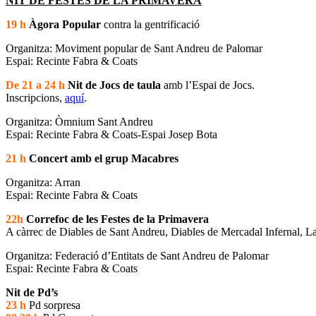
NIT DE FESTES DE LA PRIMAVERA
19 h
Àgora Popular
contra la gentrificació
Organitza: Moviment popular de Sant Andreu de Palomar
Espai: Recinte Fabra & Coats
De 21 a 24 h
Nit de Jocs de taula
amb l’Espai de Jocs.
Inscripcions,
aquí
.
Organitza: Òmnium Sant Andreu
Espai: Recinte Fabra & Coats-Espai Josep Bota
21 h
Concert amb el grup Macabres
Organitza: Arran
Espai: Recinte Fabra & Coats
22h
Correfoc de les Festes de la Primavera
A càrrec de Diables de Sant Andreu, Diables de Mercadal Infernal, La
Organitza: Federació d’Entitats de Sant Andreu de Palomar
Espai: Recinte Fabra & Coats
Nit de Pd’s
23 h
Pd sorpresa