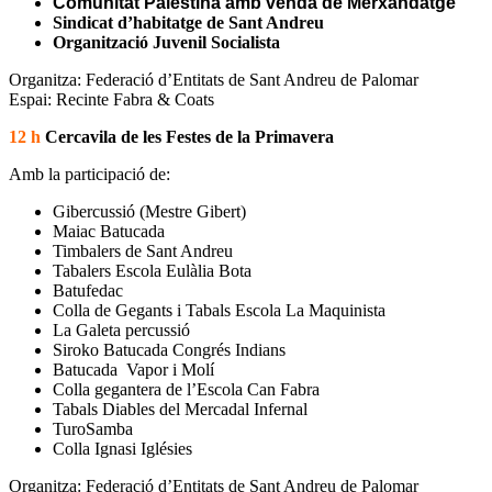
Comunitat Palestina amb venda de Merxandatge
Sindicat d’habitatge de Sant Andreu
Organització Juvenil Socialista
Organitza: Federació d’Entitats de Sant Andreu de Palomar
Espai: Recinte Fabra & Coats
12 h
Cercavila de les Festes de la Primavera
Amb la participació de:
Gibercussió (Mestre Gibert)
Maiac Batucada
Timbalers de Sant Andreu
Tabalers Escola Eulàlia Bota
Batufedac
Colla de Gegants i Tabals Escola La Maquinista
La Galeta percussió
Siroko Batucada Congrés Indians
Batucada Vapor i Molí
Colla gegantera de l’Escola Can Fabra
Tabals Diables del M
ercadal Infernal
TuroSamba
Colla Ignasi Iglésies
Organitza: Federació d’Entitats de Sant Andreu de Palomar