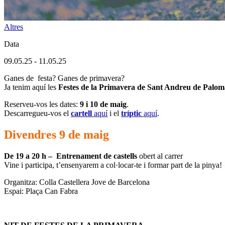
Altres
Data
09.05.25
-
11.05.25
Ganes de festa? Ganes de primavera?
Ja tenim aquí les
Festes de la Primavera de Sant Andreu de Palom
Reserveu-vos les dates:
9 i 10 de maig
.
Descarregueu-vos el
cartell
aquí
i el
tríptic
aquí
.
Divendres 9 de maig
De 19 a 20 h –
Entrenament de castells
obert al carrer
Vine i participa, t’ensenyarem a col·locar-te i formar part de la pinya!
Organitza: Colla Castellera Jove de Barcelona
Espai: Plaça Can Fabra