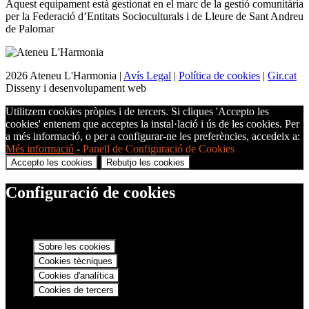
Aquest equipament està gestionat en el marc de la gestió comunitària
per la Federació d’Entitats Socioculturals i de Lleure de Sant Andreu
de Palomar
2026 Ateneu L'Harmonia |
Avís Legal
|
Política de cookies
|
Gir.cat
Disseny i desenvolupament web
Utilitzem cookies pròpies i de tercers. Si cliques 'Accepto les
cookies' entenem que acceptes la instal·lació i ús de les cookies. Per
a més informació, o per a configurar-ne les preferències, accedeix a:
Més informació
-
Panell de Configuració de Cookies
Accepto les cookies
Rebutjo les cookies
Configuració de cookies
Sobre les cookies
Cookies tècniques
Cookies d'analítica
Cookies de tercers