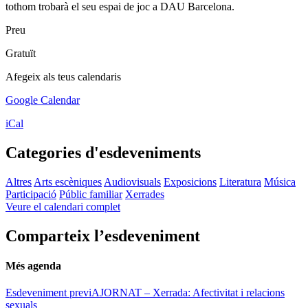
tothom trobarà el seu espai de joc a DAU Barcelona.
Preu
Gratuït
Afegeix als teus calendaris
Google Calendar
iCal
Categories d'esdeveniments
Altres
Arts escèniques
Audiovisuals
Exposicions
Literatura
Música
Participació
Públic familiar
Xerrades
Veure el calendari complet
Comparteix l’esdeveniment
Més agenda
Esdeveniment previ
AJORNAT – Xerrada: Afectivitat i relacions
sexuals