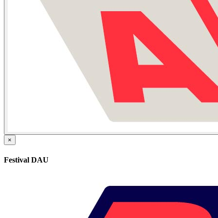
×
Festival DAU