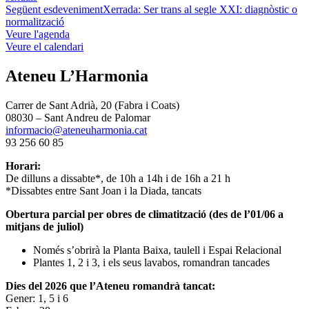
Següent esdeveniment
Xerrada: Ser trans al segle XXI: diagnòstic o
normalització
Veure l'agenda
Veure el calendari
Ateneu L’Harmonia
Carrer de Sant Adrià, 20 (Fabra i Coats)
08030 – Sant Andreu de Palomar
informacio@ateneuharmonia.cat
93 256 60 85
Horari:
De dilluns a dissabte*, de 10h a 14h i de 16h a 21 h
*Dissabtes entre Sant Joan i la Diada, tancats
Obertura parcial per obres de climatització (des de l’01/06 a
mitjans de juliol)
Només s’obrirà la Planta Baixa, taulell i Espai Relacional
Plantes 1, 2 i 3, i els seus lavabos, romandran tancades
Dies del 2026 que l’Ateneu romandrà tancat:
Gener: 1, 5 i 6