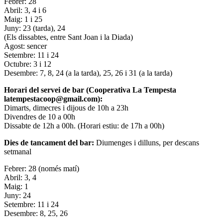
Febrer: 28
Abril: 3, 4 i 6
Maig: 1 i 25
Juny: 23 (tarda), 24
(Els dissabtes, entre Sant Joan i la Diada)
Agost: sencer
Setembre: 11 i 24
Octubre: 3 i 12
Desembre: 7, 8, 24 (a la tarda), 25, 26 i 31 (a la tarda)
Horari del servei de bar (Cooperativa La Tempesta
latempestacoop@gmail.com):
Dimarts, dimecres i dijous de 10h a 23h
Divendres de 10 a 00h
Dissabte de 12h a 00h. (Horari estiu: de 17h a 00h)
Dies de tancament del bar:
Diumenges i dilluns, per descans
setmanal
Febrer: 28 (només matí)
Abril: 3, 4
Maig: 1
Juny: 24
Setembre: 11 i 24
Desembre: 8, 25, 26