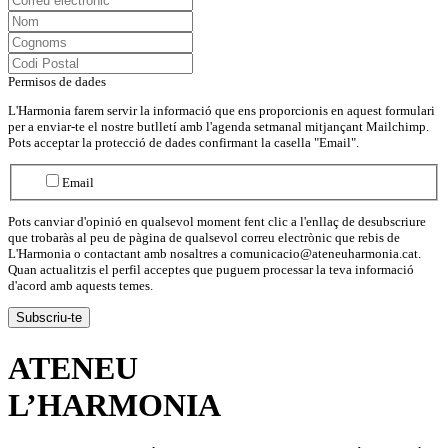
Permisos de dades
L'Harmonia farem servir la informació que ens proporcionis en aquest formulari
per a enviar-te el nostre butlletí amb l'agenda setmanal mitjançant Mailchimp.
Pots acceptar la protecció de dades confirmant la casella "Email".
Email
Pots canviar d'opinió en qualsevol moment fent clic a l'enllaç de desubscriure
que trobaràs al peu de pàgina de qualsevol correu electrònic que rebis de
L'Harmonia o contactant amb nosaltres a comunicacio@ateneuharmonia.cat.
Quan actualitzis el perfil acceptes que puguem processar la teva informació
d'acord amb aquests temes.
ATENEU
L’
HARMONIA