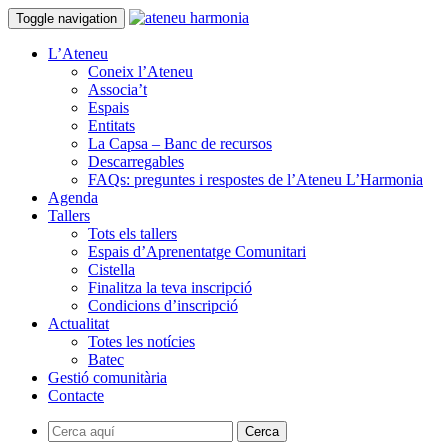
Toggle navigation
L’Ateneu
Coneix l’Ateneu
Associa’t
Espais
Entitats
La Capsa – Banc de recursos
Descarregables
FAQs: preguntes i respostes de l’Ateneu L’Harmonia
Agenda
Tallers
Tots els tallers
Espais d’Aprenentatge Comunitari
Cistella
Finalitza la teva inscripció
Condicions d’inscripció
Actualitat
Totes les notícies
Batec
Gestió comunitària
Contacte