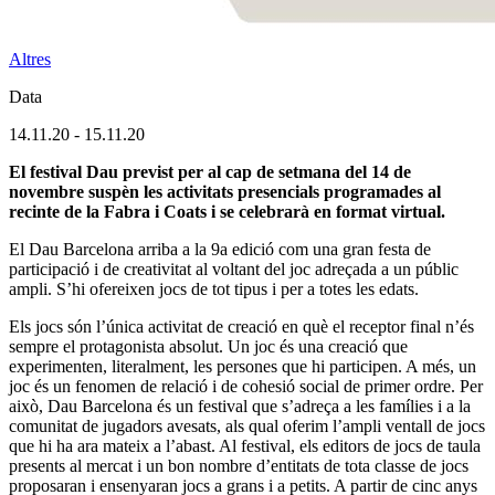
Altres
Data
14.11.20
-
15.11.20
El festival Dau previst per al cap de setmana del 14 de
novembre suspèn les activitats presencials programades al
recinte de la Fabra i Coats i se celebrarà en format virtual.
El Dau Barcelona arriba a la 9a edició com una gran festa de
participació i de creativitat al voltant del joc adreçada a un públic
ampli. S’hi ofereixen jocs de tot tipus i per a totes les edats.
Els jocs són l’única activitat de creació en què el receptor final n’és
sempre el protagonista absolut. Un joc és una creació que
experimenten, literalment, les persones que hi participen. A més, un
joc és un fenomen de relació i de cohesió social de primer ordre. Per
això, Dau Barcelona és un festival que s’adreça a les famílies i a la
comunitat de jugadors avesats, als qual oferim l’ampli ventall de jocs
que hi ha ara mateix a l’abast. Al festival, els editors de jocs de taula
presents al mercat i un bon nombre d’entitats de tota classe de jocs
proposaran i ensenyaran jocs a grans i a petits. A partir de cinc anys