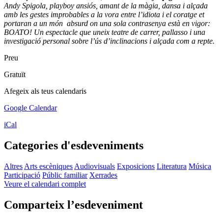
Andy Spigola, playboy ansiós, amant de la màgia, dansa i alçada
amb
les gestes improbables a la vora entre l’idiota i el coratge et
portaran a
un món absurd on una sola contrasenya està en vigor:
BOATO!
Un espectacle que uneix teatre de carrer, pallasso i una
investigació personal sobre
l’ús d’inclinacions i alçada com a repte.
Preu
Gratuït
Afegeix als teus calendaris
Google Calendar
iCal
Categories d'esdeveniments
Altres
Arts escèniques
Audiovisuals
Exposicions
Literatura
Música
Participació
Públic familiar
Xerrades
Veure el calendari complet
Comparteix l’esdeveniment