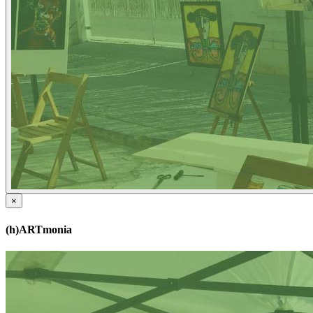
×
(h)ARTmonia