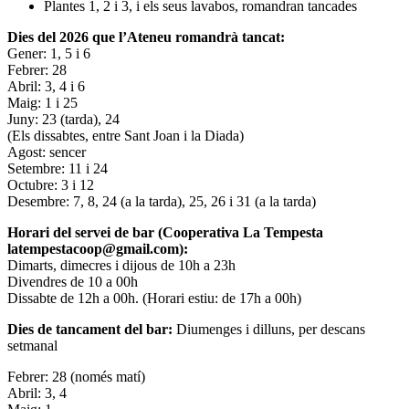
Plantes 1, 2 i 3, i els seus lavabos, romandran tancades
Dies del 2026 que l’Ateneu romandrà tancat:
Gener: 1, 5 i 6
Febrer: 28
Abril: 3, 4 i 6
Maig: 1 i 25
Juny: 23 (tarda), 24
(Els dissabtes, entre Sant Joan i la Diada)
Agost: sencer
Setembre: 11 i 24
Octubre: 3 i 12
Desembre: 7, 8, 24 (a la tarda), 25, 26 i 31 (a la tarda)
Horari del servei de bar (Cooperativa La Tempesta
latempestacoop@gmail.com):
Dimarts, dimecres i dijous de 10h a 23h
Divendres de 10 a 00h
Dissabte de 12h a 00h. (Horari estiu: de 17h a 00h)
Dies de tancament del bar:
Diumenges i dilluns, per descans
setmanal
Febrer: 28 (només matí)
Abril: 3, 4