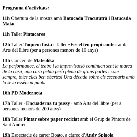
Programa d’activitats:
11h
Obertura de la mostra amb
Batucada Tracututrà i Batucada
Maiac
11h
Taller
Pintacares
12h
Taller
Toquem fusta
i Taller «
Fes el teu propi conte»
amb
Arts del llibre (per a persones menors de 10 anys)
13h
Concert de
Mateólika
La
performance
, el teatre i la improvisació continuen sent la marca
de la casa, una casa petita però plena de grans portes i com
sempre, totes elles ben obertes! Una dècada sobre els escenaris amb
la seva essència punk.
16h
PD Moderneta
17h
Taller «
Encuaderna tu pussy
» amb Arts del llibre (per a
persones menors de 200 anys)
18h
Taller
Pintar sobre paper reciclat
amb el Grup de Pintors de
Sant Andreu
19h
Espectacle de carrer Boato, a càrrec d’
Andy Spigola