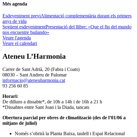
Més agenda
Esdeveniment previ
Alimentació complementària durant els primers
anys de vida
Següent esdeveniment
Presentació del llibre: «Que el fin del mundo
nos encuentre bailando»
Veure l'agenda
Veure el calendari
Ateneu L’Harmonia
Carrer de Sant Adrià, 20 (Fabra i Coats)
08030 – Sant Andreu de Palomar
informacio@ateneuharmonia.cat
93 256 60 85
Horari:
De dilluns a dissabte*, de 10h a 14h i de 16h a 21 h
*Dissabtes entre Sant Joan i la Diada, tancats
Obertura parcial per obres de climatització (des de l’01/06 a
mitjans de juliol)
Només s’obrirà la Planta Baixa, taulell i Espai Relacional