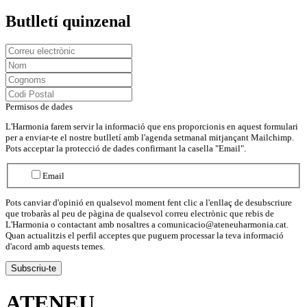
Butlletí quinzenal
Permisos de dades
L'Harmonia farem servir la informació que ens proporcionis en aquest formulari
per a enviar-te el nostre butlletí amb l'agenda setmanal mitjançant Mailchimp.
Pots acceptar la protecció de dades confirmant la casella "Email".
Email
Pots canviar d'opinió en qualsevol moment fent clic a l'enllaç de desubscriure
que trobaràs al peu de pàgina de qualsevol correu electrònic que rebis de
L'Harmonia o contactant amb nosaltres a comunicacio@ateneuharmonia.cat.
Quan actualitzis el perfil acceptes que puguem processar la teva informació
d'acord amb aquests temes.
ATENEU