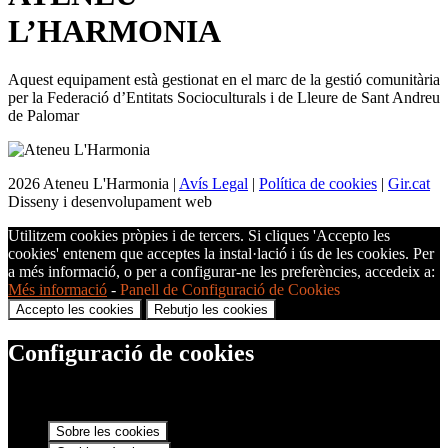
L’
HARMONIA
Aquest equipament està gestionat en el marc de la gestió comunitària
per la Federació d’Entitats Socioculturals i de Lleure de Sant Andreu
de Palomar
2026 Ateneu L'Harmonia |
Avís Legal
|
Política de cookies
|
Gir.cat
Disseny i desenvolupament web
Utilitzem cookies pròpies i de tercers. Si cliques 'Accepto les
cookies' entenem que acceptes la instal·lació i ús de les cookies. Per
a més informació, o per a configurar-ne les preferències, accedeix a:
Més informació
-
Panell de Configuració de Cookies
Accepto les cookies
Rebutjo les cookies
Configuració de cookies
Sobre les cookies