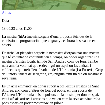
Altres
Data
13.05.23 a les 11.00
La mostra
(h)Artmonia
sorgeix d’una proposta feta des de la
comissió de programació i que enguany celebrarà la seva tercera
edició.
De treballar plegades sorgeix la necessitat d’organitzar una mostra
que té voluntat de continuïtat en el temps, on poder organitzar una
mostra d’artistes locals, tant de Sant Andreu com de fora. També
neix amb la voluntat que esdevingui un espai on les entitats i
col·lectius que treballen al voltant de L’Harmonia (La Fusteria, Grup
de Pintors, tallers de serigrafia, etc) puguin tenir un dia on mostrar la
seva feina.
És un acte emmarcat en donar suport a col·lectius artístics de Sant
Andreu, així com d’altres de fora del poble, en una aposta de
l’Ateneu L’Harmonia i els impulsors de la mostra per donar espai,
veu i alè als artistes i artesans que veuen com la seva activitat troba
pocs espais on poder mostrar-se en públic.