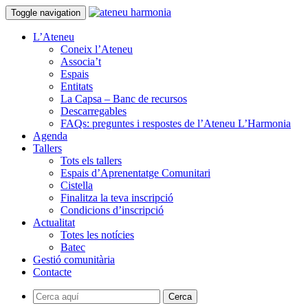
Toggle navigation
L’Ateneu
Coneix l’Ateneu
Associa’t
Espais
Entitats
La Capsa – Banc de recursos
Descarregables
FAQs: preguntes i respostes de l’Ateneu L’Harmonia
Agenda
Tallers
Tots els tallers
Espais d’Aprenentatge Comunitari
Cistella
Finalitza la teva inscripció
Condicions d’inscripció
Actualitat
Totes les notícies
Batec
Gestió comunitària
Contacte