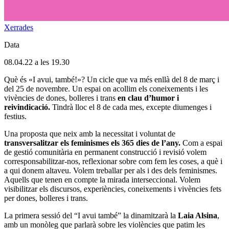
Xerrades
Data
08.04.22 a les 19.30
Què és «I avui, també!»? Un cicle que va més enllà del 8 de març i
del 25 de novembre. Un espai on acollim els coneixements i les
vivències de dones, bolleres i trans
en clau d’humor i
reivindicació.
Tindrà lloc el 8 de cada mes, excepte diumenges i
festius.
Una proposta que neix amb la necessitat i voluntat de
transversalitzar els feminismes els 365 dies de l’any.
Com a espai
de gestió comunitària en permanent construcció i revisió volem
corresponsabilitzar-nos, reflexionar sobre com fem les coses, a què i
a qui donem altaveu. Volem treballar per als i des dels feminismes.
Aquells que tenen en compte la mirada interseccional. Volem
visibilitzar els discursos, experiències, coneixements i vivències fets
per dones, bolleres i trans.
La primera sessió del “I avui també” la dinamitzarà la
Laia Alsina
,
amb un monòleg que parlarà sobre les violències que patim les