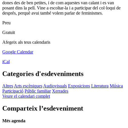
dones des de ben petites, i de com aquestes van calant i es van
posant dins la pell. Vine a escoltar-la i a participar del col·loqui de
després, perquè avui també volem parlar de feminismes.
Preu
Gratuït
Afegeix als teus calendaris
Google Calendar
iCal
Categories d'esdeveniments
Altres
Arts escèniques
Audiovisuals
Exposicions
Literatura
Música
Participació
Públic familiar
Xerrades
Veure el calendari complet
Comparteix l’esdeveniment
Més agenda