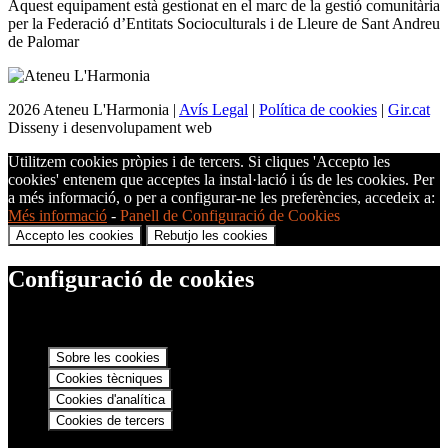
Aquest equipament està gestionat en el marc de la gestió comunitària
per la Federació d’Entitats Socioculturals i de Lleure de Sant Andreu
de Palomar
2026 Ateneu L'Harmonia |
Avís Legal
|
Política de cookies
|
Gir.cat
Disseny i desenvolupament web
Utilitzem cookies pròpies i de tercers. Si cliques 'Accepto les
cookies' entenem que acceptes la instal·lació i ús de les cookies. Per
a més informació, o per a configurar-ne les preferències, accedeix a:
Més informació
-
Panell de Configuració de Cookies
Accepto les cookies
Rebutjo les cookies
Configuració de cookies
Sobre les cookies
Cookies tècniques
Cookies d'analítica
Cookies de tercers