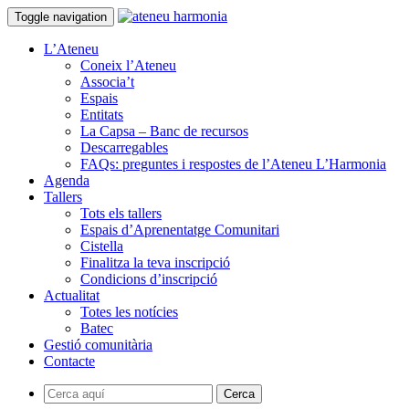
Toggle navigation
L’Ateneu
Coneix l’Ateneu
Associa’t
Espais
Entitats
La Capsa – Banc de recursos
Descarregables
FAQs: preguntes i respostes de l’Ateneu L’Harmonia
Agenda
Tallers
Tots els tallers
Espais d’Aprenentatge Comunitari
Cistella
Finalitza la teva inscripció
Condicions d’inscripció
Actualitat
Totes les notícies
Batec
Gestió comunitària
Contacte