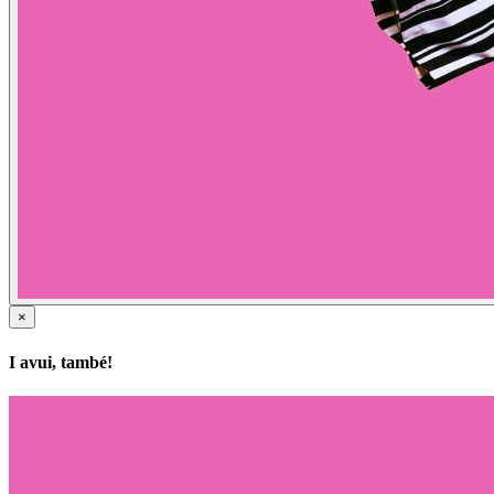
×
I avui, també!