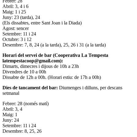
Febrer: 28
Abril: 3, 4 i 6
Maig: 1 i 25
Juny: 23 (tarda), 24
(Els dissabtes, entre Sant Joan i la Diada)
Agost: sencer
Setembre: 11 i 24
Octubre: 3 i 12
Desembre: 7, 8, 24 (a la tarda), 25, 26 i 31 (a la tarda)
Horari del servei de bar (Cooperativa La Tempesta
latempestacoop@gmail.com):
Dimarts, dimecres i dijous de 10h a 23h
Divendres de 10 a 00h
Dissabte de 12h a 00h. (Horari estiu: de 17h a 00h)
Dies de tancament del bar:
Diumenges i dilluns, per descans
setmanal
Febrer: 28 (només matí)
Abril: 3, 4
Maig: 1
Juny: 24
Setembre: 11 i 24
Desembre: 8, 25, 26