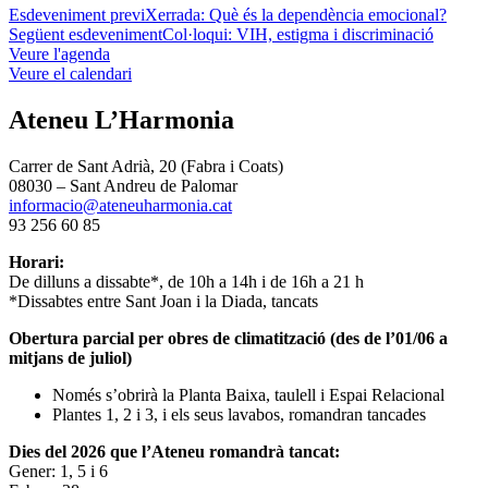
Esdeveniment previ
Xerrada: Què és la dependència emocional?
Següent esdeveniment
Col·loqui: VIH, estigma i discriminació
Veure l'agenda
Veure el calendari
Ateneu L’Harmonia
Carrer de Sant Adrià, 20 (Fabra i Coats)
08030 – Sant Andreu de Palomar
informacio@ateneuharmonia.cat
93 256 60 85
Horari:
De dilluns a dissabte*, de 10h a 14h i de 16h a 21 h
*Dissabtes entre Sant Joan i la Diada, tancats
Obertura parcial per obres de climatització (des de l’01/06 a
mitjans de juliol)
Només s’obrirà la Planta Baixa, taulell i Espai Relacional
Plantes 1, 2 i 3, i els seus lavabos, romandran tancades
Dies del 2026 que l’Ateneu romandrà tancat:
Gener: 1, 5 i 6