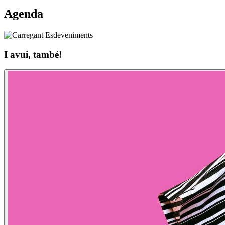
Agenda
I avui, també!