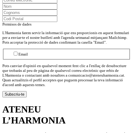
Permisos de dades
L'Harmonia farem servir la informació que ens proporcionis en aquest formulari
per a enviar-te el nostre butlletí amb l'agenda setmanal mitjançant Mailchimp.
Pots acceptar la protecció de dades confirmant la casella "Email".
Email
Pots canviar d'opinió en qualsevol moment fent clic a l'enllaç de desubscriure
que trobaràs al peu de pàgina de qualsevol correu electrònic que rebis de
L'Harmonia o contactant amb nosaltres a comunicacio@ateneuharmonia.cat.
Quan actualitzis el perfil acceptes que puguem processar la teva informació
d'acord amb aquests temes.
ATENEU
L’
HARMONIA