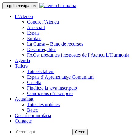
Toggle navigation
L’Ateneu
Coneix l’Ateneu
Associa’t
Espais
Entitats
La Capsa – Banc de recursos
Descarregables
FAQs: preguntes i respostes de l’Ateneu L’Harmonia
Agenda
Tallers
Tots els tallers
Espais d’Aprenentatge Comunitari
Cistella
Finalitza la teva inscripció
Condicions d’inscripció
Actualitat
Totes les notícies
Batec
Gestió comunitària
Contacte