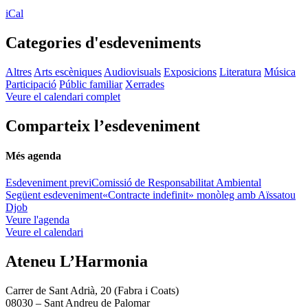
iCal
Categories d'esdeveniments
Altres
Arts escèniques
Audiovisuals
Exposicions
Literatura
Música
Participació
Públic familiar
Xerrades
Veure el calendari complet
Comparteix l’esdeveniment
Més agenda
Esdeveniment previ
Comissió de Responsabilitat Ambiental
Següent esdeveniment
«Contracte indefinit» monòleg amb Aïssatou
Djob
Veure l'agenda
Veure el calendari
Ateneu L’Harmonia
Carrer de Sant Adrià, 20 (Fabra i Coats)
08030 – Sant Andreu de Palomar