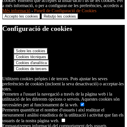
cookies' entenem que acceptes la instal·lació i ús de les cookies. Per
a més informació, o per a configurar-ne les preferències, accedeix a:
Més informació
-
Panell de Configuració de Cookies
Accepto les cookies
Rebutjo les cookies
Configuració de cookies
Sobre les cookies
Cookies tècniques
Cookies d'analítica
Cookies de tercers
Utilitzem cookies pròpies i de tercers. Pots ajustar les seves
preferències de cookies (incloent la seva desactivació) o acceptar-les
totes.
Permeten a l'usuari la navegació a través de la pàgina web i la
utilització de les diferents opcions o serveis. Aquestes cookies són
necessàries per al funcionament de la web.
Permeten quantificar el nombre d'usuaris i així realitzar el
mesurament i anàlisi estadística de la utilització i activitat que fan els
usuaris de la nostra pàgina web.
Emmagatzemen informació del comportament dels usuaris