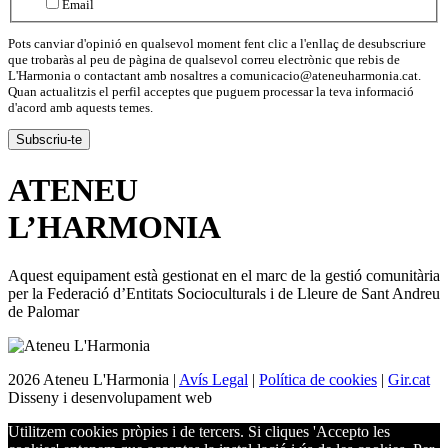
Email
Pots canviar d'opinió en qualsevol moment fent clic a l'enllaç de desubscriure
que trobaràs al peu de pàgina de qualsevol correu electrònic que rebis de
L'Harmonia o contactant amb nosaltres a comunicacio@ateneuharmonia.cat.
Quan actualitzis el perfil acceptes que puguem processar la teva informació
d'acord amb aquests temes.
ATENEU
L’
HARMONIA
Aquest equipament està gestionat en el marc de la gestió comunitària
per la Federació d’Entitats Socioculturals i de Lleure de Sant Andreu
de Palomar
2026 Ateneu L'Harmonia |
Avís Legal
|
Política de cookies
|
Gir.cat
Disseny i desenvolupament web
Utilitzem cookies pròpies i de tercers. Si cliques 'Accepto les