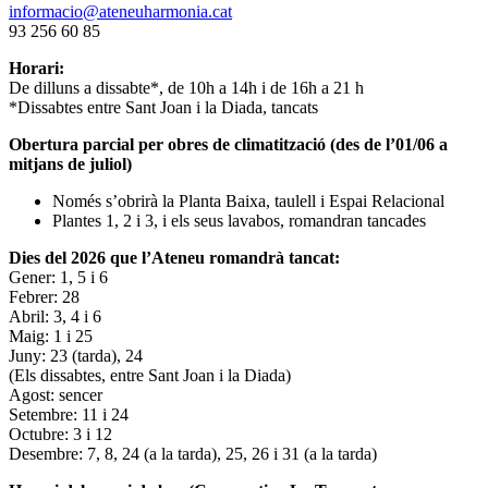
informacio@ateneuharmonia.cat
93 256 60 85
Horari:
De dilluns a dissabte*, de 10h a 14h i de 16h a 21 h
*Dissabtes entre Sant Joan i la Diada, tancats
Obertura parcial per obres de climatització (des de l’01/06 a
mitjans de juliol)
Només s’obrirà la Planta Baixa, taulell i Espai Relacional
Plantes 1, 2 i 3, i els seus lavabos, romandran tancades
Dies del 2026 que l’Ateneu romandrà tancat:
Gener: 1, 5 i 6
Febrer: 28
Abril: 3, 4 i 6
Maig: 1 i 25
Juny: 23 (tarda), 24
(Els dissabtes, entre Sant Joan i la Diada)
Agost: sencer
Setembre: 11 i 24
Octubre: 3 i 12
Desembre: 7, 8, 24 (a la tarda), 25, 26 i 31 (a la tarda)