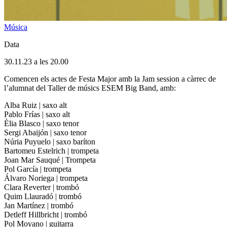
Música
Data
30.11.23 a les 20.00
Comencen els actes de Festa Major amb la Jam session a càrrec de
l’alumnat del Taller de músics ESEM Big Band, amb:
Alba Ruiz | saxo alt
Pablo Frías | saxo alt
Èlia Blasco | saxo tenor
Sergi Abaijón | saxo tenor
Núria Puyuelo | saxo baríton
Bartomeu Estelrich | trompeta
Joan Mar Sauqué | Trompeta
Pol García | trompeta
Álvaro Noriega | trompeta
Clara Reverter | trombó
Quim Llauradó | trombó
Jan Martínez | trombó
Detleff Hillbricht | trombó
Pol Moyano | guitarra