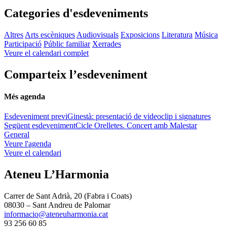
Categories d'esdeveniments
Altres
Arts escèniques
Audiovisuals
Exposicions
Literatura
Música
Participació
Públic familiar
Xerrades
Veure el calendari complet
Comparteix l’esdeveniment
Més agenda
Esdeveniment previ
Ginestà: presentació de videoclip i signatures
Següent esdeveniment
Cicle Orelletes. Concert amb Malestar
General
Veure l'agenda
Veure el calendari
Ateneu L’Harmonia
Carrer de Sant Adrià, 20 (Fabra i Coats)
08030 – Sant Andreu de Palomar
informacio@ateneuharmonia.cat
93 256 60 85