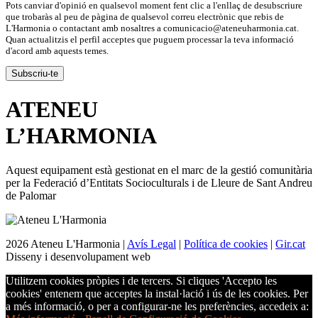
Pots canviar d'opinió en qualsevol moment fent clic a l'enllaç de desubscriure
que trobaràs al peu de pàgina de qualsevol correu electrònic que rebis de
L'Harmonia o contactant amb nosaltres a comunicacio@ateneuharmonia.cat.
Quan actualitzis el perfil acceptes que puguem processar la teva informació
d'acord amb aquests temes.
ATENEU
L’
HARMONIA
Aquest equipament està gestionat en el marc de la gestió comunitària
per la Federació d’Entitats Socioculturals i de Lleure de Sant Andreu
de Palomar
2026 Ateneu L'Harmonia |
Avís Legal
|
Política de cookies
|
Gir.cat
Disseny i desenvolupament web
Utilitzem cookies pròpies i de tercers. Si cliques 'Accepto les
cookies' entenem que acceptes la instal·lació i ús de les cookies. Per
a més informació, o per a configurar-ne les preferències, accedeix a: