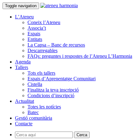
Toggle navigation
L’Ateneu
Coneix l’Ateneu
Associa’t
Espais
Entitats
La Capsa – Banc de recursos
Descarregables
FAQs: preguntes i respostes de l’Ateneu L’Harmonia
Agenda
Tallers
Tots els tallers
Espais d’Aprenentatge Comunitari
Cistella
Finalitza la teva inscripció
Condicions d’inscripció
Actualitat
Totes les notícies
Batec
Gestió comunitària
Contacte