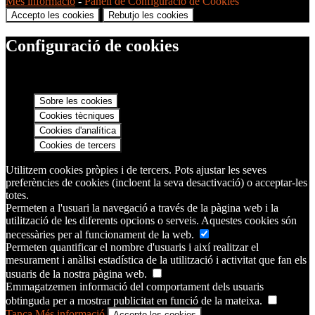
Més informació
-
Panell de Configuració de Cookies
Accepto les cookies
Rebutjo les cookies
Configuració de cookies
Sobre les cookies
Cookies tècniques
Cookies d'analítica
Cookies de tercers
Utilitzem cookies pròpies i de tercers. Pots ajustar les seves
preferències de cookies (incloent la seva desactivació) o acceptar-les
totes.
Permeten a l'usuari la navegació a través de la pàgina web i la
utilització de les diferents opcions o serveis. Aquestes cookies són
necessàries per al funcionament de la web.
Permeten quantificar el nombre d'usuaris i així realitzar el
mesurament i anàlisi estadística de la utilització i activitat que fan els
usuaris de la nostra pàgina web.
Emmagatzemen informació del comportament dels usuaris
obtinguda per a mostrar publicitat en funció de la mateixa.
Tanca
Més informació
Accepto les cookies