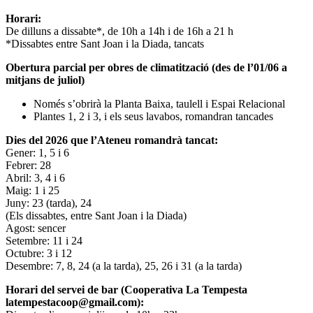
Horari:
De dilluns a dissabte*, de 10h a 14h i de 16h a 21 h
*Dissabtes entre Sant Joan i la Diada, tancats
Obertura parcial per obres de climatització (des de l’01/06 a
mitjans de juliol)
Només s’obrirà la Planta Baixa, taulell i Espai Relacional
Plantes 1, 2 i 3, i els seus lavabos, romandran tancades
Dies del 2026 que l’Ateneu romandrà tancat:
Gener: 1, 5 i 6
Febrer: 28
Abril: 3, 4 i 6
Maig: 1 i 25
Juny: 23 (tarda), 24
(Els dissabtes, entre Sant Joan i la Diada)
Agost: sencer
Setembre: 11 i 24
Octubre: 3 i 12
Desembre: 7, 8, 24 (a la tarda), 25, 26 i 31 (a la tarda)
Horari del servei de bar (Cooperativa La Tempesta
latempestacoop@gmail.com):