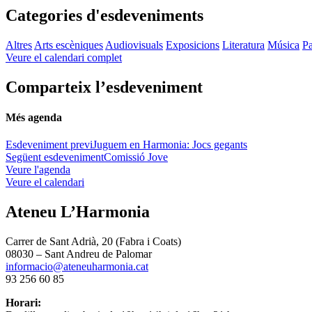
Categories d'esdeveniments
Altres
Arts escèniques
Audiovisuals
Exposicions
Literatura
Música
Pa
Veure el calendari complet
Comparteix l’esdeveniment
Més agenda
Esdeveniment previ
Juguem en Harmonia: Jocs gegants
Següent esdeveniment
Comissió Jove
Veure l'agenda
Veure el calendari
Ateneu L’Harmonia
Carrer de Sant Adrià, 20 (Fabra i Coats)
08030 – Sant Andreu de Palomar
informacio@ateneuharmonia.cat
93 256 60 85
Horari: