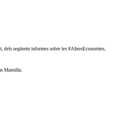
at, dels següents informes sobre les #AltresEconomies.
as Mansilla.