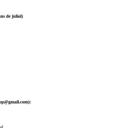
ns de juliol)
oop@gmail.com):
al