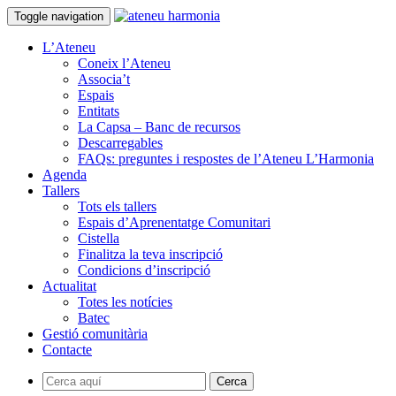
Toggle navigation
L’Ateneu
Coneix l’Ateneu
Associa’t
Espais
Entitats
La Capsa – Banc de recursos
Descarregables
FAQs: preguntes i respostes de l’Ateneu L’Harmonia
Agenda
Tallers
Tots els tallers
Espais d’Aprenentatge Comunitari
Cistella
Finalitza la teva inscripció
Condicions d’inscripció
Actualitat
Totes les notícies
Batec
Gestió comunitària
Contacte