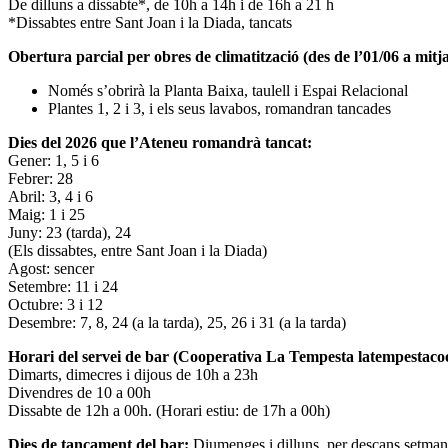
De dilluns a dissabte*, de 10h a 14h i de 16h a 21 h
*Dissabtes entre Sant Joan i la Diada, tancats
Obertura parcial per obres de climatització (des de l’01/06 a mitja
Només s’obrirà la Planta Baixa, taulell i Espai Relacional
Plantes 1, 2 i 3, i els seus lavabos, romandran tancades
Dies del 2026 que l’Ateneu romandrà tancat:
Gener: 1, 5 i 6
Febrer: 28
Abril: 3, 4 i 6
Maig: 1 i 25
Juny: 23 (tarda), 24
(Els dissabtes, entre Sant Joan i la Diada)
Agost: sencer
Setembre: 11 i 24
Octubre: 3 i 12
Desembre: 7, 8, 24 (a la tarda), 25, 26 i 31 (a la tarda)
Horari del servei de bar (Cooperativa La Tempesta latempestac
Dimarts, dimecres i dijous de 10h a 23h
Divendres de 10 a 00h
Dissabte de 12h a 00h. (Horari estiu: de 17h a 00h)
Dies de tancament del bar:
Diumenges i dilluns, per descans setman