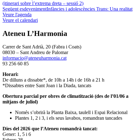
(itinerari sobre l’extrema dreta – sessió 2)
Següent esdeveniment
Infàncies i adolescències Trans: Una realitat
Veure l'agenda
Veure el calendari
Ateneu L’Harmonia
Carrer de Sant Adrià, 20 (Fabra i Coats)
08030 – Sant Andreu de Palomar
informacio@ateneuharmonia.cat
93 256 60 85
Horari:
De dilluns a dissabte*, de 10h a 14h i de 16h a 21 h
*Dissabtes entre Sant Joan i la Diada, tancats
Obertura parcial per obres de climatització (des de l’01/06 a
mitjans de juliol)
Només s’obrirà la Planta Baixa, taulell i Espai Relacional
Plantes 1, 2 i 3, i els seus lavabos, romandran tancades
Dies del 2026 que l’Ateneu romandrà tancat:
Gener: 1, 5 i 6
Febrer: 28