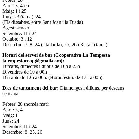
Abril: 3, 4 i 6
Maig: 1 i 25
Juny: 23 (tarda), 24
(Els dissabtes, entre Sant Joan i la Diada)
Agost: sencer
Setembre: 11 i 24
Octubre: 3 i 12
Desembre: 7, 8, 24 (a la tarda), 25, 26 i 31 (a la tarda)
Horari del servei de bar (Cooperativa La Tempesta
latempestacoop@gmail.com):
Dimarts, dimecres i dijous de 10h a 23h
Divendres de 10 a 00h
Dissabte de 12h a 00h. (Horari estiu: de 17h a 00h)
Dies de tancament del bar:
Diumenges i dilluns, per descans
setmanal
Febrer: 28 (només matí)
Abril: 3, 4
Maig: 1
Juny: 24
Setembre: 11 i 24
Desembre: 8, 25, 26