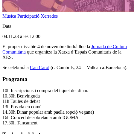
Música
Participació
Xerrades
Data
04.11.23 a les 12.00
El proper dissabte 4 de novembre tindrà lloc la
Jornada de Cultura
Comunitària
que organitza la Xarxa d’Espais Comunitaris de la
XES.
Se celebrarà a
Can Carol
(c. Cambrils, 24 Vallcarca-Barcelona).
Programa
10h Inscripcions i compra del tiquet del dinar.
10.30h Benvinguda
11h Taules de debat
13h Posada en comú
14.30h Dinar popular amb paella (opció vegana)
16h Concert de sobretaula amb IGOMÀ
17.30h Tancament