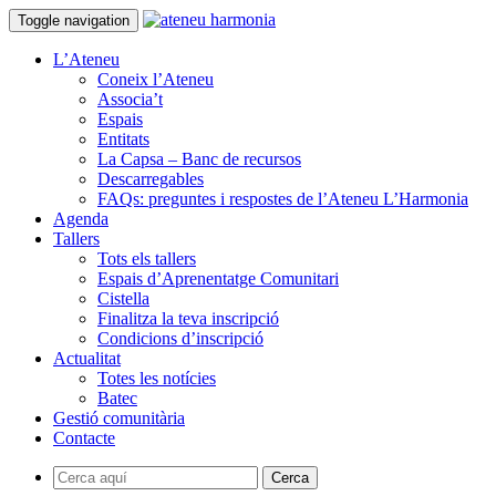
Toggle navigation
L’Ateneu
Coneix l’Ateneu
Associa’t
Espais
Entitats
La Capsa – Banc de recursos
Descarregables
FAQs: preguntes i respostes de l’Ateneu L’Harmonia
Agenda
Tallers
Tots els tallers
Espais d’Aprenentatge Comunitari
Cistella
Finalitza la teva inscripció
Condicions d’inscripció
Actualitat
Totes les notícies
Batec
Gestió comunitària
Contacte