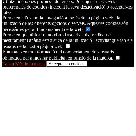
Utilitzem cookies pròpies i de tercers. Pots ajustar les seves
preferències de cookies (incloent la seva desactivació) o acceptar-les
totes.
Permeten a l'usuari la navegació a través de la pàgina web i la
utilització de les diferents opcions o serveis. Aquestes cookies són
necessàries per al funcionament de la web.
Permeten quantificar el nombre d'usuaris i així realitzar el
mesurament i anàlisi estadística de la utilització i activitat que fan els
usuaris de la nostra pàgina web.
Emmagatzemen informació del comportament dels usuaris
obtinguda per a mostrar publicitat en funció de la mateixa.
Tanca
Més informació
Accepto les cookies