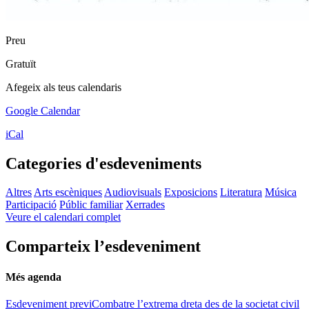
Preu
Gratuït
Afegeix als teus calendaris
Google Calendar
iCal
Categories d'esdeveniments
Altres
Arts escèniques
Audiovisuals
Exposicions
Literatura
Música
Participació
Públic familiar
Xerrades
Veure el calendari complet
Comparteix l’esdeveniment
Més agenda
Esdeveniment previ
Combatre l’extrema dreta des de la societat civil