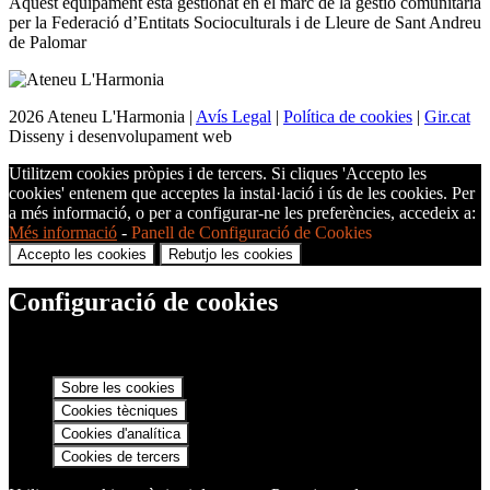
Aquest equipament està gestionat en el marc de la gestió comunitària
per la Federació d’Entitats Socioculturals i de Lleure de Sant Andreu
de Palomar
2026 Ateneu L'Harmonia |
Avís Legal
|
Política de cookies
|
Gir.cat
Disseny i desenvolupament web
Utilitzem cookies pròpies i de tercers. Si cliques 'Accepto les
cookies' entenem que acceptes la instal·lació i ús de les cookies. Per
a més informació, o per a configurar-ne les preferències, accedeix a:
Més informació
-
Panell de Configuració de Cookies
Accepto les cookies
Rebutjo les cookies
Configuració de cookies
Sobre les cookies
Cookies tècniques
Cookies d'analítica
Cookies de tercers