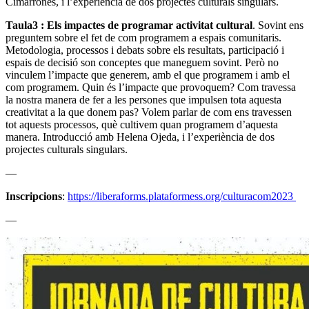
Cimarrones, i l’experiència de dos projectes culturals singulars.
Taula3 : Els impactes de programar activitat cultural
. Sovint ens
preguntem sobre el fet de com programem a espais comunitaris.
Metodologia, processos i debats sobre els resultats, participació i
espais de decisió son conceptes que maneguem sovint. Però no
vinculem l’impacte que generem, amb el que programem i amb el
com programem. Quin és l’impacte que provoquem? Com travessa
la nostra manera de fer a les persones que impulsen tota aquesta
creativitat a la que donem pas? Volem parlar de com ens travessen
tot aquests processos, què cultivem quan programem d’aquesta
manera. Introducció amb Helena Ojeda, i l’experiència de dos
projectes culturals singulars.
—
Inscripcions
:
https://liberaforms.plataformess.org/culturacom2023
—