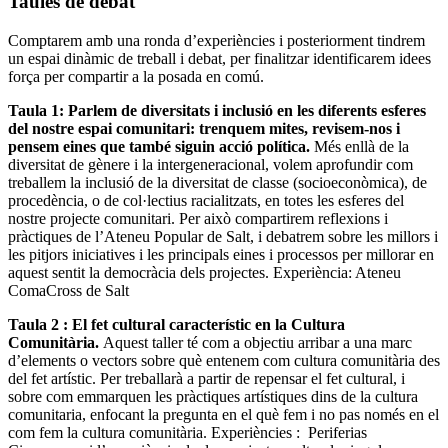
Taules de debat
Comptarem amb una ronda d’experiències i posteriorment tindrem
un espai dinàmic de treball i debat, per finalitzar identificarem idees
força per compartir a la posada en comú.
Taula 1: Parlem de diversitats i inclusió en les diferents esferes
del nostre espai comunitari: trenquem mites, revisem-nos i
pensem eines que també siguin acció política.
Més enllà de la
diversitat de gènere i la intergeneracional, volem aprofundir com
treballem la inclusió de la diversitat de classe (socioeconòmica), de
procedència, o de col·lectius racialitzats, en totes les esferes del
nostre projecte comunitari. Per això compartirem reflexions i
pràctiques de l’Ateneu Popular de Salt, i debatrem sobre les millors i
les pitjors iniciatives i les principals eines i processos per millorar en
aquest sentit la democràcia dels projectes. Experiència: Ateneu
ComaCross de Salt
Taula 2 : El fet cultural característic en la Cultura
Comunitària.
Aquest taller té com a objectiu arribar a una marc
d’elements o vectors sobre què entenem com cultura comunitària des
del fet artístic. Per treballarà a partir de repensar el fet cultural, i
sobre com emmarquen les pràctiques artístiques dins de la cultura
comunitaria, enfocant la pregunta en el què fem i no pas només en el
com fem la cultura comunitària. Experiències : Periferias