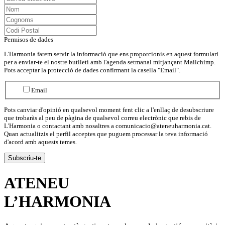
Permisos de dades
L'Harmonia farem servir la informació que ens proporcionis en aquest formulari
per a enviar-te el nostre butlletí amb l'agenda setmanal mitjançant Mailchimp.
Pots acceptar la protecció de dades confirmant la casella "Email".
Email
Pots canviar d'opinió en qualsevol moment fent clic a l'enllaç de desubscriure
que trobaràs al peu de pàgina de qualsevol correu electrònic que rebis de
L'Harmonia o contactant amb nosaltres a comunicacio@ateneuharmonia.cat.
Quan actualitzis el perfil acceptes que puguem processar la teva informació
d'acord amb aquests temes.
ATENEU
L’
HARMONIA