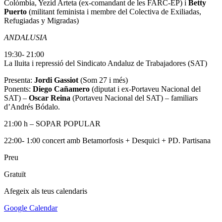
Colòmbia, Yezid Arteta (ex-comandant de les FARC-EP) i
Betty
Puerto
(militant feminista i membre del Colectiva de Exiliadas,
Refugiadas y Migradas)
ANDALUSIA
19:30- 21:00
La lluita i repressió del Sindicato Andaluz de Trabajadores (SAT)
Presenta:
Jordi Gassiot
(Som 27 i més)
Ponents:
Diego Cañamero
(diputat i ex-Portaveu Nacional del
SAT) –
Oscar Reina
(Portaveu Nacional del SAT) – familiars
d’Andrés Bódalo.
21:00 h – SOPAR POPULAR
22:00- 1:00 concert amb Betamorfosis + Desquici + PD. Partisana
Preu
Gratuït
Afegeix als teus calendaris
Google Calendar