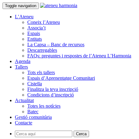
Toggle navigation
L’Ateneu
Coneix l’Ateneu
Associa’t
Espais
Entitats
La Capsa – Banc de recursos
Descarregables
FAQs: preguntes i respostes de l’Ateneu L’Harmonia
Agenda
Tallers
Tots els tallers
Espais d’Aprenentatge Comunitari
Cistella
Finalitza la teva inscripció
Condicions d’inscripció
Actualitat
Totes les notícies
Batec
Gestió comunitària
Contacte