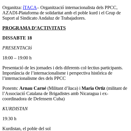
Organitza:
íTACA
– Organització internacionalista dels PPCC,
AZADI-Plataforma de solidaritat amb el poble kurd i el Grup de
Suport al Sindicato Andaluz de Trabajadores.
PROGRAMA D’ACTIVITATS
DISSABTE 18
PRESENTACIó
18:00 – 19:00 h
Presentació de les jornades i dels diferents col·lectius participants.
Importància de l’internacionalisme i perspectiva històrica de
l’internacionalisme des dels PPCC
Ponents:
Arnau Carné
(Militant d’ítaca) i
Maria Ortiz
(militant de
l’Associació Catalana de Brigadistes amb Nicaragua i ex-
coordinadora de Defensem Cuba)
KURDISTAN
19:30 h
Kurdistan, el poble del sol