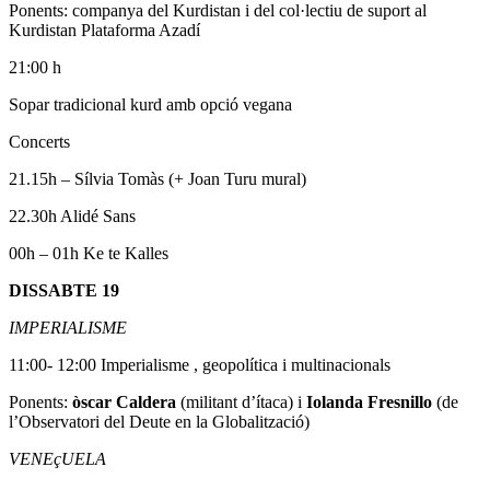
Ponents: companya del Kurdistan i del col·lectiu de suport al
Kurdistan Plataforma Azadí
21:00 h
Sopar tradicional kurd amb opció vegana
Concerts
21.15h – Sílvia Tomàs (+ Joan Turu mural)
22.30h Alidé Sans
00h – 01h Ke te Kalles
DISSABTE 19
IMPERIALISME
11:00- 12:00 Imperialisme , geopolítica i multinacionals
Ponents:
òscar Caldera
(militant d’ítaca) i
Iolanda Fresnillo
(de
l’Observatori del Deute en la Globalització)
VENEçUELA