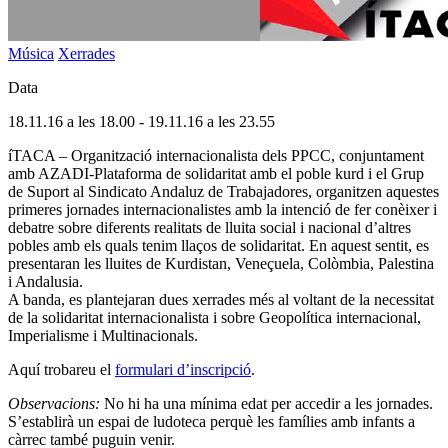
Música
Xerrades
Data
18.11.16 a les 18.00
-
19.11.16 a les 23.55
íTACA – Organització internacionalista dels PPCC, conjuntament
amb AZADI-Plataforma de solidaritat amb el poble kurd i el Grup
de Suport al Sindicato Andaluz de Trabajadores, organitzen aquestes
primeres jornades internacionalistes amb la intenció de fer conèixer i
debatre sobre diferents realitats de lluita social i nacional d’altres
pobles amb els quals tenim llaços de solidaritat. En aquest sentit, es
presentaran les lluites de Kurdistan, Veneçuela, Colòmbia, Palestina
i Andalusia.
A banda, es plantejaran dues xerrades més al voltant de la necessitat
de la solidaritat internacionalista i sobre Geopolítica internacional,
Imperialisme i Multinacionals.
Aquí trobareu el
formulari d’inscripció
.
Observacions:
No hi ha una mínima edat per accedir a les jornades.
S’establirà un espai de ludoteca perquè les famílies amb infants a
càrrec també puguin venir.