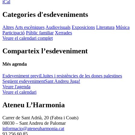
iCal
Categories d'esdeveniments
Altres
Arts escèniques
Audiovisuals
Exposicions
Literatura
Música
Participació
Públic familiar
Xerrades
Veure el calendari complet
Comparteix l’esdeveniment
Més agenda
Esdeveniment previ
Lluites i resistències de les dones palestines
Següent esdeveniment
Sant Andreu Juga!
Veure l'agenda
Veure el calendari
Ateneu L’Harmonia
Carrer de Sant Adrià, 20 (Fabra i Coats)
08030 – Sant Andreu de Palomar
informacio@ateneuharmonia.cat
93 256 60 85