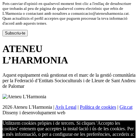
Pots canviar d'opinió en qualsevol moment fent clic a l'enllaç de desubscriure
que trobaràs al peu de pàgina de qualsevol correu electrònic que rebis de
L'Harmonia o contactant amb nosaltres a comunicacio@ateneuharmonia.cat.
Quan actualitzis el perfil acceptes que puguem processar la teva informació
d'acord amb aquests temes.
ATENEU
L’
HARMONIA
Aquest equipament està gestionat en el marc de la gestió comunitària
per la Federació d’Entitats Socioculturals i de Lleure de Sant Andreu
de Palomar
2026 Ateneu L'Harmonia |
Avís Legal
|
Política de cookies
|
Gir.cat
Disseny i desenvolupament web
Utilitzem cookies pròpies i de tercers. Si cliques 'Accepto les
cookies' entenem que acceptes la instal·lació i ús de les cookies. Per
a més informació, o per a configurar-ne les preferències, accedeix a: