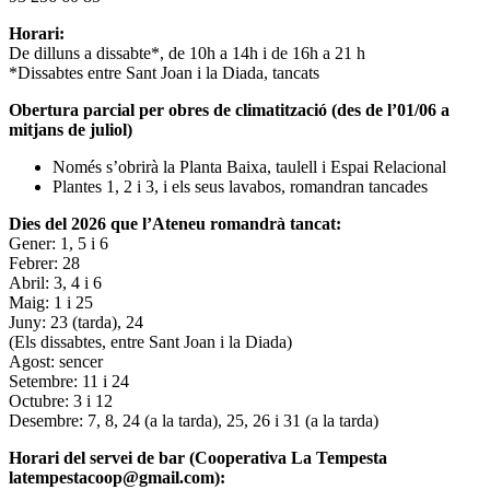
Horari:
De dilluns a dissabte*, de 10h a 14h i de 16h a 21 h
*Dissabtes entre Sant Joan i la Diada, tancats
Obertura parcial per obres de climatització (des de l’01/06 a
mitjans de juliol)
Només s’obrirà la Planta Baixa, taulell i Espai Relacional
Plantes 1, 2 i 3, i els seus lavabos, romandran tancades
Dies del 2026 que l’Ateneu romandrà tancat:
Gener: 1, 5 i 6
Febrer: 28
Abril: 3, 4 i 6
Maig: 1 i 25
Juny: 23 (tarda), 24
(Els dissabtes, entre Sant Joan i la Diada)
Agost: sencer
Setembre: 11 i 24
Octubre: 3 i 12
Desembre: 7, 8, 24 (a la tarda), 25, 26 i 31 (a la tarda)
Horari del servei de bar (Cooperativa La Tempesta
latempestacoop@gmail.com):