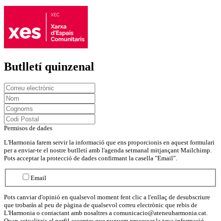
Butlletí quinzenal
Permisos de dades
L'Harmonia farem servir la informació que ens proporcionis en aquest formulari
per a enviar-te el nostre butlletí amb l'agenda setmanal mitjançant Mailchimp.
Pots acceptar la protecció de dades confirmant la casella "Email".
Email
Pots canviar d'opinió en qualsevol moment fent clic a l'enllaç de desubscriure
que trobaràs al peu de pàgina de qualsevol correu electrònic que rebis de
L'Harmonia o contactant amb nosaltres a comunicacio@ateneuharmonia.cat.
Quan actualitzis el perfil acceptes que puguem processar la teva informació