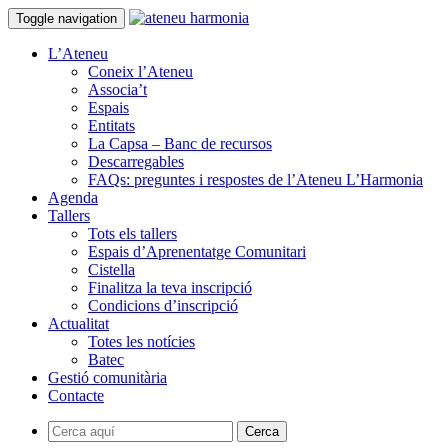
Toggle navigation
L’Ateneu
Coneix l’Ateneu
Associa’t
Espais
Entitats
La Capsa – Banc de recursos
Descarregables
FAQs: preguntes i respostes de l’Ateneu L’Harmonia
Agenda
Tallers
Tots els tallers
Espais d’Aprenentatge Comunitari
Cistella
Finalitza la teva inscripció
Condicions d’inscripció
Actualitat
Totes les notícies
Batec
Gestió comunitària
Contacte