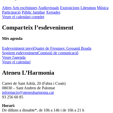
Altres
Arts escèniques
Audiovisuals
Exposicions
Literatura
Música
Participació
Públic familiar
Xerrades
Veure el calendari complet
Comparteix l’esdeveniment
Més agenda
Esdeveniment previ
Quatre de Fresques: Gessamí Boada
Següent esdeveniment
Comissió de comunicació
Veure l'agenda
Veure el calendari
Ateneu L’Harmonia
Carrer de Sant Adrià, 20 (Fabra i Coats)
08030 – Sant Andreu de Palomar
informacio@ateneuharmonia.cat
93 256 60 85
Horari:
De dilluns a dissabte*, de 10h a 14h i de 16h a 21 h