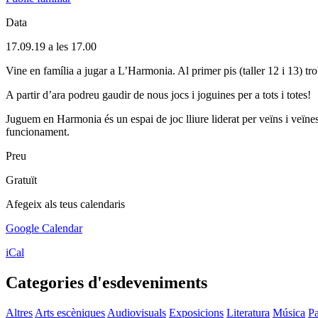
Data
17.09.19 a les 17.00
Vine en família a jugar a L’Harmonia. Al primer pis (taller 12 i 13) tr
A partir d’ara podreu gaudir de nous jocs i joguines per a tots i totes!
Juguem en Harmonia és un espai de joc lliure liderat per veïns i veïnes.
funcionament.
Preu
Gratuït
Afegeix als teus calendaris
Google Calendar
iCal
Categories d'esdeveniments
Altres
Arts escèniques
Audiovisuals
Exposicions
Literatura
Música
Pa