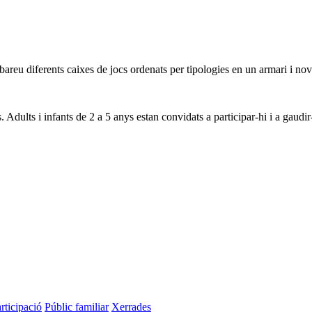
obareu diferents caixes de jocs ordenats per tipologies en un armari i nov
 Adults i infants de 2 a 5 anys estan convidats a participar-hi i a gaudir-
rticipació
Públic familiar
Xerrades