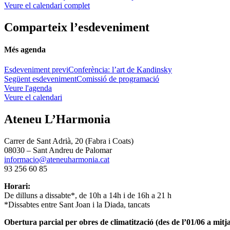
Veure el calendari complet
Comparteix l’esdeveniment
Més agenda
Esdeveniment previ
Conferència: l’art de Kandinsky
Següent esdeveniment
Comissió de programació
Veure l'agenda
Veure el calendari
Ateneu L’Harmonia
Carrer de Sant Adrià, 20 (Fabra i Coats)
08030 – Sant Andreu de Palomar
informacio@ateneuharmonia.cat
93 256 60 85
Horari:
De dilluns a dissabte*, de 10h a 14h i de 16h a 21 h
*Dissabtes entre Sant Joan i la Diada, tancats
Obertura parcial per obres de climatització (des de l’01/06 a mitja