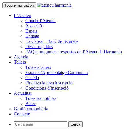
Toggle navigation
L’Ateneu
Coneix l’Ateneu
Associa’t
Espais
Entitats
La Capsa – Banc de recursos
Descarregables
FAQs: preguntes i respostes de l’Ateneu L’Harmonia
Agenda
Tallers
Tots els tallers
Espais d’Aprenentatge Comunitari
Cistella
Finalitza la teva inscripció
Condicions d’inscripció
Actualitat
Totes les notícies
Batec
Gestió comunitària
Contacte