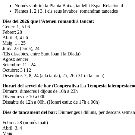
Només s’obrirà la Planta Baixa, taulell i Espai Relacional
Plantes 1, 2 i 3, i els seus lavabos, romandran tancades
Dies del 2026 que l’Ateneu romandrà tancat:
Gener: 1, 5 i 6
Febrer: 28
Abril: 3, 4 i 6
Maig: 1 i 25
Juny: 23 (tarda), 24
(Els dissabtes, entre Sant Joan i la Diada)
Agost: sencer
Setembre: 11 i 24
Octubre: 3 i 12
Desembre: 7, 8, 24 (a la tarda), 25, 26 i 31 (a la tarda)
Horari del servei de bar (Cooperativa La Tempesta latempestac
Dimarts, dimecres i dijous de 10h a 23h
Divendres de 10 a 00h
Dissabte de 12h a 00h. (Horari estiu: de 17h a 00h)
Dies de tancament del bar:
Diumenges i dilluns, per descans setman
Febrer: 28 (només matí)
Abril: 3, 4
Maig: 1