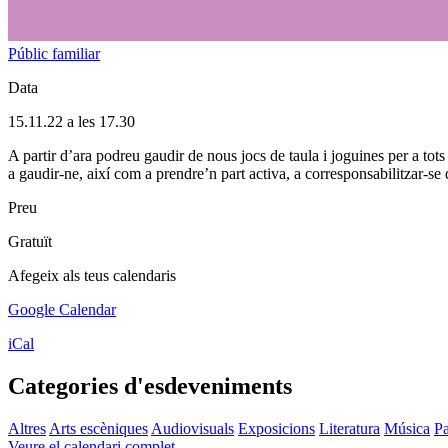
Públic familiar
Data
15.11.22 a les 17.30
A partir d’ara podreu gaudir de nous jocs de taula i joguines per a tots 
a gaudir-ne, així com a prendre’n part activa, a corresponsabilitzar-se 
Preu
Gratuït
Afegeix als teus calendaris
Google Calendar
iCal
Categories d'esdeveniments
Altres
Arts escèniques
Audiovisuals
Exposicions
Literatura
Música
Pa
Veure el calendari complet