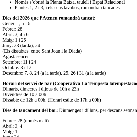
Només s’obrirà la Planta Baixa, taulell i Espai Relacional
Plantes 1, 2 i 3, i els seus lavabos, romandran tancades
Dies del 2026 que l’Ateneu romandrà tancat:
Gener: 1, 5 i 6
Febrer: 28
Abril: 3, 4 i 6
Maig: 1 i 25
Juny: 23 (tarda), 24
(Els dissabtes, entre Sant Joan i la Diada)
Agost: sencer
Setembre: 11 i 24
Octubre: 3 i 12
Desembre: 7, 8, 24 (a la tarda), 25, 26 i 31 (a la tarda)
Horari del servei de bar (Cooperativa La Tempesta latempestac
Dimarts, dimecres i dijous de 10h a 23h
Divendres de 10 a 00h
Dissabte de 12h a 00h. (Horari estiu: de 17h a 00h)
Dies de tancament del bar:
Diumenges i dilluns, per descans setman
Febrer: 28 (només matí)
Abril: 3, 4
Maig: 1