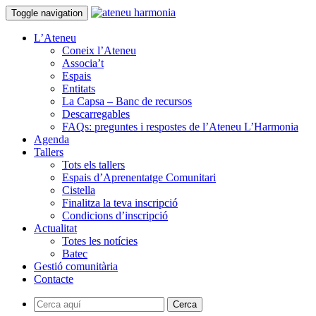
Toggle navigation
L’Ateneu
Coneix l’Ateneu
Associa’t
Espais
Entitats
La Capsa – Banc de recursos
Descarregables
FAQs: preguntes i respostes de l’Ateneu L’Harmonia
Agenda
Tallers
Tots els tallers
Espais d’Aprenentatge Comunitari
Cistella
Finalitza la teva inscripció
Condicions d’inscripció
Actualitat
Totes les notícies
Batec
Gestió comunitària
Contacte