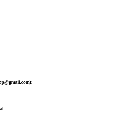
oop@gmail.com):
al