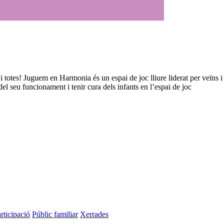
i totes! Juguem en Harmonia és un espai de joc lliure liderat per veïns i 
del seu funcionament i tenir cura dels infants en l’espai de joc
rticipació
Públic familiar
Xerrades