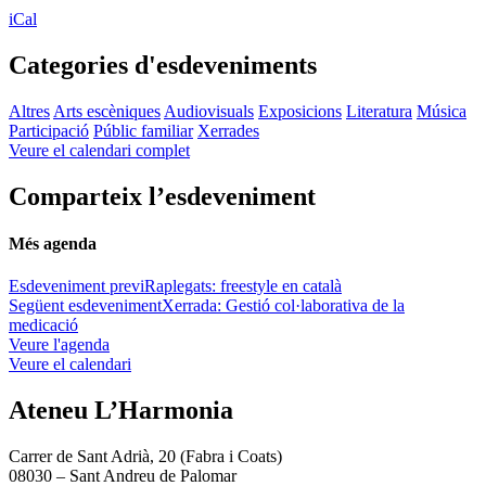
iCal
Categories d'esdeveniments
Altres
Arts escèniques
Audiovisuals
Exposicions
Literatura
Música
Participació
Públic familiar
Xerrades
Veure el calendari complet
Comparteix l’esdeveniment
Més agenda
Esdeveniment previ
Raplegats: freestyle en català
Següent esdeveniment
Xerrada: Gestió col·laborativa de la
medicació
Veure l'agenda
Veure el calendari
Ateneu L’Harmonia
Carrer de Sant Adrià, 20 (Fabra i Coats)
08030 – Sant Andreu de Palomar