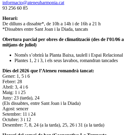
informacio@ateneuharmonia.cat
93 256 60 85
Horari:
De dilluns a dissabte*, de 10h a 14h i de 16h a 21 h
*Dissabtes entre Sant Joan i la Diada, tancats
Obertura parcial per obres de climatització (des de l’01/06 a
mitjans de juliol)
Només s’obrirà la Planta Baixa, taulell i Espai Relacional
Plantes 1, 2 i 3, i els seus lavabos, romandran tancades
Dies del 2026 que l’Ateneu romandrà tancat:
Gener: 1, 5 i 6
Febrer: 28
Abril: 3, 4 i 6
Maig: 1 i 25
Juny: 23 (tarda), 24
(Els dissabtes, entre Sant Joan i la Diada)
Agost: sencer
Setembre: 11 i 24
Octubre: 3 i 12
Desembre: 7, 8, 24 (a la tarda), 25, 26 i 31 (a la tarda)