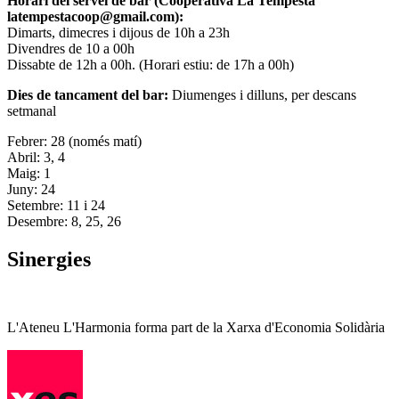
Horari del servei de bar (Cooperativa La Tempesta
latempestacoop@gmail.com):
Dimarts, dimecres i dijous de 10h a 23h
Divendres de 10 a 00h
Dissabte de 12h a 00h. (Horari estiu: de 17h a 00h)
Dies de tancament del bar:
Diumenges i dilluns, per descans
setmanal
Febrer: 28 (només matí)
Abril: 3, 4
Maig: 1
Juny: 24
Setembre: 11 i 24
Desembre: 8, 25, 26
Sinergies
L'Ateneu L'Harmonia forma part de la Xarxa d'Economia Solidària