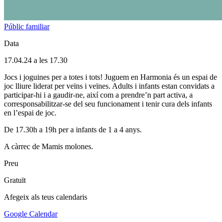
Públic familiar
Data
17.04.24 a les 17.30
Jocs i joguines per a totes i tots! Juguem en Harmonia és un espai de
joc lliure liderat per veïns i veïnes. Adults i infants estan convidats a
participar-hi i a gaudir-ne, així com a prendre’n part activa, a
corresponsabilitzar-se del seu funcionament i tenir cura dels infants
en l’espai de joc.
De 17.30h a 19h per a infants de 1 a 4 anys.
A càrrec de Mamis molones.
Preu
Gratuït
Afegeix als teus calendaris
Google Calendar