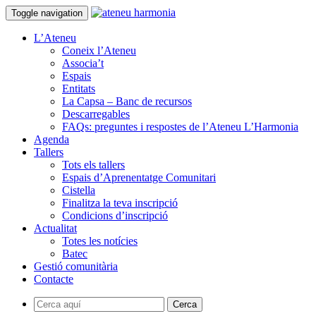
Toggle navigation
L’Ateneu
Coneix l’Ateneu
Associa’t
Espais
Entitats
La Capsa – Banc de recursos
Descarregables
FAQs: preguntes i respostes de l’Ateneu L’Harmonia
Agenda
Tallers
Tots els tallers
Espais d’Aprenentatge Comunitari
Cistella
Finalitza la teva inscripció
Condicions d’inscripció
Actualitat
Totes les notícies
Batec
Gestió comunitària
Contacte