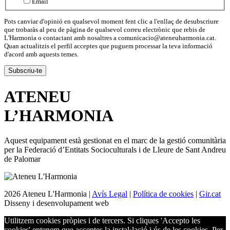
Email
Pots canviar d'opinió en qualsevol moment fent clic a l'enllaç de desubscriure
que trobaràs al peu de pàgina de qualsevol correu electrònic que rebis de
L'Harmonia o contactant amb nosaltres a comunicacio@ateneuharmonia.cat.
Quan actualitzis el perfil acceptes que puguem processar la teva informació
d'acord amb aquests temes.
ATENEU
L’
HARMONIA
Aquest equipament està gestionat en el marc de la gestió comunitària
per la Federació d’Entitats Socioculturals i de Lleure de Sant Andreu
de Palomar
2026 Ateneu L'Harmonia |
Avís Legal
|
Política de cookies
|
Gir.cat
Disseny i desenvolupament web
Utilitzem cookies pròpies i de tercers. Si cliques 'Accepto les
cookies' entenem que acceptes la instal·lació i ús de les cookies. Per