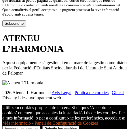
que trobaràs al peu de pàgina de qualsevol correu electrònic que rebis de
L'Harmonia o contactant amb nosaltres a comunicacio@ateneuharmonia.cat.
Quan actualitzis el perfil acceptes que puguem processar la teva informació
d'acord amb aquests temes.
ATENEU
L’
HARMONIA
Aquest equipament està gestionat en el marc de la gestió comunitària
per la Federació d’Entitats Socioculturals i de Lleure de Sant Andreu
de Palomar
2026 Ateneu L'Harmonia |
Avís Legal
|
Política de cookies
|
Gir.cat
Disseny i desenvolupament web
Utilitzem cookies pròpies i de tercers. Si cliques 'Accepto les
cookies' entenem que acceptes la instal·lació i ús de les cookies. Per
a més informació, o per a configurar-ne les preferències, accedeix a:
Més informació
-
Panell de Configuració de Cookies
Accepto les cookies
Rebutjo les cookies