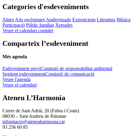
Categories d'esdeveniments
Altres
Arts escèniques
Audiovisuals
Exposicions
Literatura
Música
Participació
Públic familiar
Xerrades
Veure el calendari complet
Comparteix l’esdeveniment
Més agenda
Esdeveniment previ
Comissió de responsabilitat ambiental
Següent esdeveniment
Comissió de comunicació
Veure l'agenda
Veure el calendari
Ateneu L’Harmonia
Carrer de Sant Adrià, 20 (Fabra i Coats)
08030 – Sant Andreu de Palomar
informacio@ateneuharmonia.cat
93 256 60 85