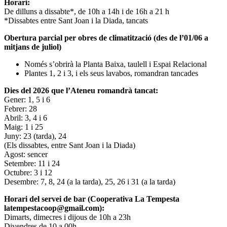
Horari:
De dilluns a dissabte*, de 10h a 14h i de 16h a 21 h
*Dissabtes entre Sant Joan i la Diada, tancats
Obertura parcial per obres de climatització (des de l’01/06 a
mitjans de juliol)
Només s’obrirà la Planta Baixa, taulell i Espai Relacional
Plantes 1, 2 i 3, i els seus lavabos, romandran tancades
Dies del 2026 que l’Ateneu romandrà tancat:
Gener: 1, 5 i 6
Febrer: 28
Abril: 3, 4 i 6
Maig: 1 i 25
Juny: 23 (tarda), 24
(Els dissabtes, entre Sant Joan i la Diada)
Agost: sencer
Setembre: 11 i 24
Octubre: 3 i 12
Desembre: 7, 8, 24 (a la tarda), 25, 26 i 31 (a la tarda)
Horari del servei de bar (Cooperativa La Tempesta
latempestacoop@gmail.com):
Dimarts, dimecres i dijous de 10h a 23h
Divendres de 10 a 00h