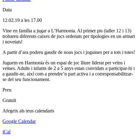
Data
12.02.19 a les 17.00
Vine en família a jugar a L’Harmonia. Al primer pis (taller 12 i 13)
trobareu diferents caixes de jocs ordenats per tipologies en un armari
i novetats!
A partir d’ara podreu gaudir de nous jocs i joguines per a tots i totes!
Juguem en Harmonia és un espai de joc lliure liderat per veïns i
veïnes. Adults i infants de 2 a 5 anys estan convidats a participar-hi i
a gaudir-ne, així com a prendre’n part activa i a corresponsabilitzar-
se del seu funcionament.
Preu
Gratuït
Afegeix als teus calendaris
Google Calendar
iCal