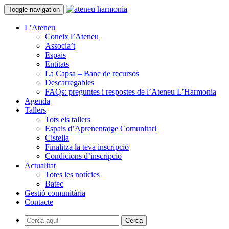
Toggle navigation
L’Ateneu
Coneix l’Ateneu
Associa’t
Espais
Entitats
La Capsa – Banc de recursos
Descarregables
FAQs: preguntes i respostes de l’Ateneu L’Harmonia
Agenda
Tallers
Tots els tallers
Espais d’Aprenentatge Comunitari
Cistella
Finalitza la teva inscripció
Condicions d’inscripció
Actualitat
Totes les notícies
Batec
Gestió comunitària
Contacte