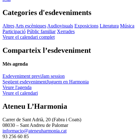
Categories d'esdeveniments
Altres
Arts escèniques
Audiovisuals
Exposicions
Literatura
Música
Participació
Públic familiar
Xerrades
Veure el calendari complet
Comparteix l’esdeveniment
Més agenda
Esdeveniment previ
Jam session
Següent esdeveniment
Juguem en Harmonia
Veure l'agenda
Veure el calendari
Ateneu L’Harmonia
Carrer de Sant Adrià, 20 (Fabra i Coats)
08030 – Sant Andreu de Palomar
informacio@ateneuharmonia.cat
93 256 60 85