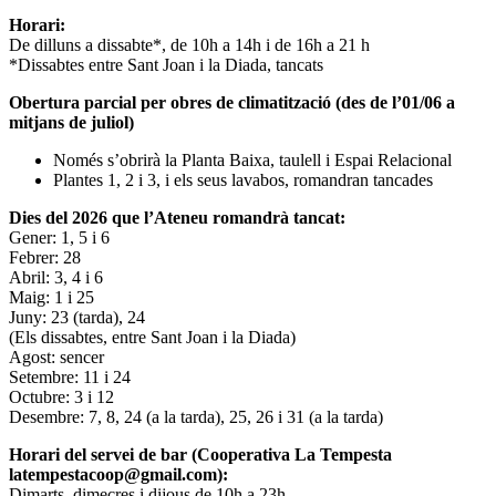
Horari:
De dilluns a dissabte*, de 10h a 14h i de 16h a 21 h
*Dissabtes entre Sant Joan i la Diada, tancats
Obertura parcial per obres de climatització (des de l’01/06 a
mitjans de juliol)
Només s’obrirà la Planta Baixa, taulell i Espai Relacional
Plantes 1, 2 i 3, i els seus lavabos, romandran tancades
Dies del 2026 que l’Ateneu romandrà tancat:
Gener: 1, 5 i 6
Febrer: 28
Abril: 3, 4 i 6
Maig: 1 i 25
Juny: 23 (tarda), 24
(Els dissabtes, entre Sant Joan i la Diada)
Agost: sencer
Setembre: 11 i 24
Octubre: 3 i 12
Desembre: 7, 8, 24 (a la tarda), 25, 26 i 31 (a la tarda)
Horari del servei de bar (Cooperativa La Tempesta
latempestacoop@gmail.com):
Dimarts, dimecres i dijous de 10h a 23h