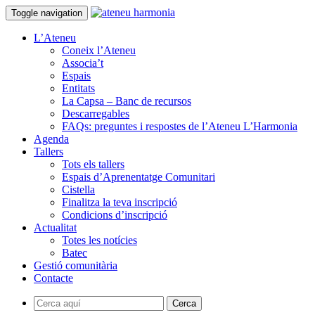
Toggle navigation
L’Ateneu
Coneix l’Ateneu
Associa’t
Espais
Entitats
La Capsa – Banc de recursos
Descarregables
FAQs: preguntes i respostes de l’Ateneu L’Harmonia
Agenda
Tallers
Tots els tallers
Espais d’Aprenentatge Comunitari
Cistella
Finalitza la teva inscripció
Condicions d’inscripció
Actualitat
Totes les notícies
Batec
Gestió comunitària
Contacte