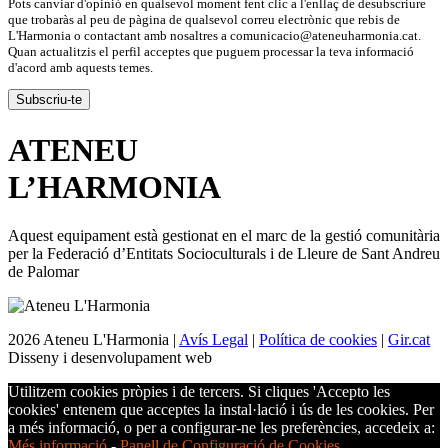
Pots canviar d'opinió en qualsevol moment fent clic a l'enllaç de desubscriure
que trobaràs al peu de pàgina de qualsevol correu electrònic que rebis de
L'Harmonia o contactant amb nosaltres a comunicacio@ateneuharmonia.cat.
Quan actualitzis el perfil acceptes que puguem processar la teva informació
d'acord amb aquests temes.
ATENEU
L’
HARMONIA
Aquest equipament està gestionat en el marc de la gestió comunitària
per la Federació d’Entitats Socioculturals i de Lleure de Sant Andreu
de Palomar
2026 Ateneu L'Harmonia |
Avís Legal
|
Política de cookies
|
Gir.cat
Disseny i desenvolupament web
Utilitzem cookies pròpies i de tercers. Si cliques 'Accepto les
cookies' entenem que acceptes la instal·lació i ús de les cookies. Per
a més informació, o per a configurar-ne les preferències, accedeix a:
Més informació
-
Panell de Configuració de Cookies