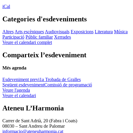
iCal
Categories d'esdeveniments
Altres
Arts escèniques
Audiovisuals
Exposicions
Literatura
Música
Participació
Públic familiar
Xerrades
Veure el calendari complet
Comparteix l’esdeveniment
Més agenda
Esdeveniment previ
1a Trobada de Gralles
Següent esdeveniment
Comissió de programació
Veure l'agenda
Veure el calendari
Ateneu L’Harmonia
Carrer de Sant Adrià, 20 (Fabra i Coats)
08030 – Sant Andreu de Palomar
informacio@ateneuharmonia.cat