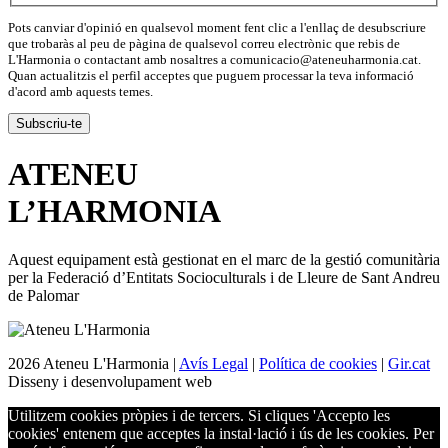
Pots canviar d'opinió en qualsevol moment fent clic a l'enllaç de desubscriure
que trobaràs al peu de pàgina de qualsevol correu electrònic que rebis de
L'Harmonia o contactant amb nosaltres a comunicacio@ateneuharmonia.cat.
Quan actualitzis el perfil acceptes que puguem processar la teva informació
d'acord amb aquests temes.
ATENEU
L’
HARMONIA
Aquest equipament està gestionat en el marc de la gestió comunitària
per la Federació d’Entitats Socioculturals i de Lleure de Sant Andreu
de Palomar
2026 Ateneu L'Harmonia |
Avís Legal
|
Política de cookies
|
Gir.cat
Disseny i desenvolupament web
Utilitzem cookies pròpies i de tercers. Si cliques 'Accepto les
cookies' entenem que acceptes la instal·lació i ús de les cookies. Per