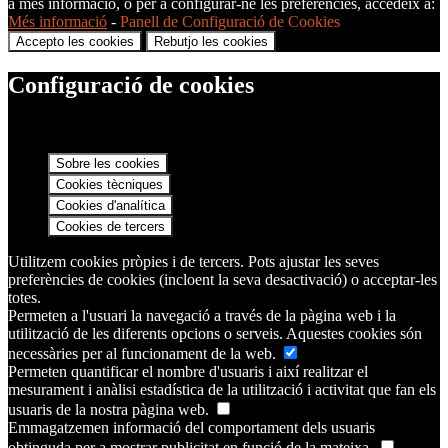
a més informació, o per a configurar-ne les preferències, accedeix a:
Més informació
-
Panell de Configuració de Cookies
Accepto les cookies
Rebutjo les cookies
Configuració de cookies
Sobre les cookies
Cookies tècniques
Cookies d'analítica
Cookies de tercers
Utilitzem cookies pròpies i de tercers. Pots ajustar les seves
preferències de cookies (incloent la seva desactivació) o acceptar-les
totes.
Permeten a l'usuari la navegació a través de la pàgina web i la
utilització de les diferents opcions o serveis. Aquestes cookies són
necessàries per al funcionament de la web.
Permeten quantificar el nombre d'usuaris i així realitzar el
mesurament i anàlisi estadística de la utilització i activitat que fan els
usuaris de la nostra pàgina web.
Emmagatzemen informació del comportament dels usuaris
obtinguda per a mostrar publicitat en funció de la mateixa.