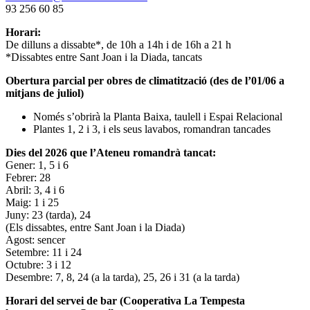
93 256 60 85
Horari:
De dilluns a dissabte*, de 10h a 14h i de 16h a 21 h
*Dissabtes entre Sant Joan i la Diada, tancats
Obertura parcial per obres de climatització (des de l’01/06 a
mitjans de juliol)
Només s’obrirà la Planta Baixa, taulell i Espai Relacional
Plantes 1, 2 i 3, i els seus lavabos, romandran tancades
Dies del 2026 que l’Ateneu romandrà tancat:
Gener: 1, 5 i 6
Febrer: 28
Abril: 3, 4 i 6
Maig: 1 i 25
Juny: 23 (tarda), 24
(Els dissabtes, entre Sant Joan i la Diada)
Agost: sencer
Setembre: 11 i 24
Octubre: 3 i 12
Desembre: 7, 8, 24 (a la tarda), 25, 26 i 31 (a la tarda)
Horari del servei de bar (Cooperativa La Tempesta