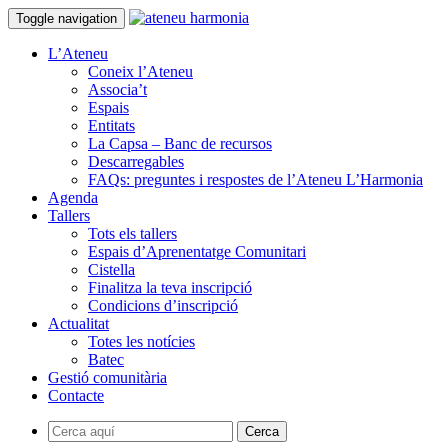
Toggle navigation
L’Ateneu
Coneix l’Ateneu
Associa’t
Espais
Entitats
La Capsa – Banc de recursos
Descarregables
FAQs: preguntes i respostes de l’Ateneu L’Harmonia
Agenda
Tallers
Tots els tallers
Espais d’Aprenentatge Comunitari
Cistella
Finalitza la teva inscripció
Condicions d’inscripció
Actualitat
Totes les notícies
Batec
Gestió comunitària
Contacte