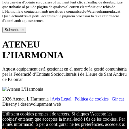
Pots canviar d'opinió en qualsevol moment fent clic a l'enllaç de desubscriure
que trobaràs al peu de pàgina de qualsevol correu electrònic que rebis de
L'Harmonia o contactant amb nosaltres a comunicacio@ateneuharmonia.cat.
Quan actualitzis el perfil acceptes que puguem processar la teva informació
d'acord amb aquests temes.
ATENEU
L’
HARMONIA
Aquest equipament està gestionat en el marc de la gestió comunitària
per la Federació d’Entitats Socioculturals i de Lleure de Sant Andreu
de Palomar
2026 Ateneu L'Harmonia |
Avís Legal
|
Política de cookies
|
Gir.cat
Disseny i desenvolupament web
Utilitzem cookies pròpies i de tercers. Si cliques 'Accepto les
cookies' entenem que acceptes la instal·lació i ús de les cookies. Per
a més informació, o per a configurar-ne les preferències, accedeix a: