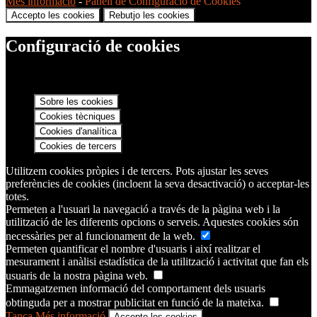
Més informació
-
Panell de Configuració de Cookies
Accepto les cookies
Rebutjo les cookies
Configuració de cookies
Sobre les cookies
Cookies tècniques
Cookies d'analítica
Cookies de tercers
Utilitzem cookies pròpies i de tercers. Pots ajustar les seves
preferències de cookies (incloent la seva desactivació) o acceptar-les
totes.
Permeten a l'usuari la navegació a través de la pàgina web i la
utilització de les diferents opcions o serveis. Aquestes cookies són
necessàries per al funcionament de la web.
Permeten quantificar el nombre d'usuaris i així realitzar el
mesurament i anàlisi estadística de la utilització i activitat que fan els
usuaris de la nostra pàgina web.
Emmagatzemen informació del comportament dels usuaris
obtinguda per a mostrar publicitat en funció de la mateixa.
Tanca
Més informació
Accepto les cookies