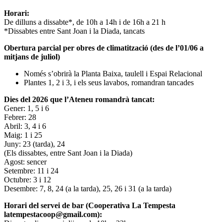
Horari:
De dilluns a dissabte*, de 10h a 14h i de 16h a 21 h
*Dissabtes entre Sant Joan i la Diada, tancats
Obertura parcial per obres de climatització (des de l’01/06 a
mitjans de juliol)
Només s’obrirà la Planta Baixa, taulell i Espai Relacional
Plantes 1, 2 i 3, i els seus lavabos, romandran tancades
Dies del 2026 que l’Ateneu romandrà tancat:
Gener: 1, 5 i 6
Febrer: 28
Abril: 3, 4 i 6
Maig: 1 i 25
Juny: 23 (tarda), 24
(Els dissabtes, entre Sant Joan i la Diada)
Agost: sencer
Setembre: 11 i 24
Octubre: 3 i 12
Desembre: 7, 8, 24 (a la tarda), 25, 26 i 31 (a la tarda)
Horari del servei de bar (Cooperativa La Tempesta
latempestacoop@gmail.com):