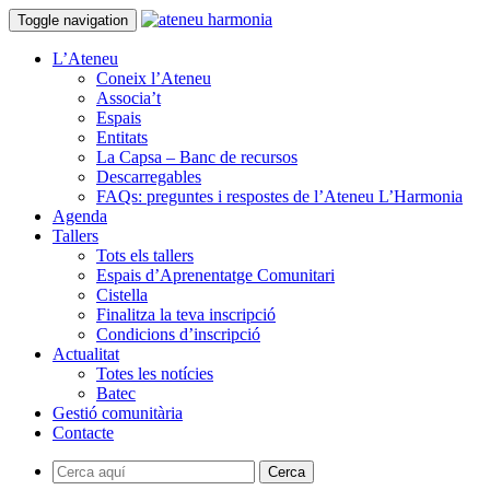
Toggle navigation
L’Ateneu
Coneix l’Ateneu
Associa’t
Espais
Entitats
La Capsa – Banc de recursos
Descarregables
FAQs: preguntes i respostes de l’Ateneu L’Harmonia
Agenda
Tallers
Tots els tallers
Espais d’Aprenentatge Comunitari
Cistella
Finalitza la teva inscripció
Condicions d’inscripció
Actualitat
Totes les notícies
Batec
Gestió comunitària
Contacte