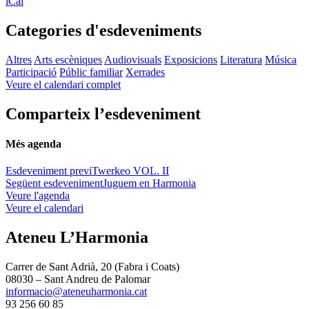
iCal
Categories d'esdeveniments
Altres
Arts escèniques
Audiovisuals
Exposicions
Literatura
Música
Participació
Públic familiar
Xerrades
Veure el calendari complet
Comparteix l’esdeveniment
Més agenda
Esdeveniment previ
Twerkeo VOL. II
Següent esdeveniment
Juguem en Harmonia
Veure l'agenda
Veure el calendari
Ateneu L’Harmonia
Carrer de Sant Adrià, 20 (Fabra i Coats)
08030 – Sant Andreu de Palomar
informacio@ateneuharmonia.cat
93 256 60 85