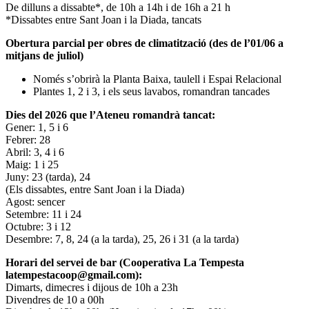
De dilluns a dissabte*, de 10h a 14h i de 16h a 21 h
*Dissabtes entre Sant Joan i la Diada, tancats
Obertura parcial per obres de climatització (des de l’01/06 a
mitjans de juliol)
Només s’obrirà la Planta Baixa, taulell i Espai Relacional
Plantes 1, 2 i 3, i els seus lavabos, romandran tancades
Dies del 2026 que l’Ateneu romandrà tancat:
Gener: 1, 5 i 6
Febrer: 28
Abril: 3, 4 i 6
Maig: 1 i 25
Juny: 23 (tarda), 24
(Els dissabtes, entre Sant Joan i la Diada)
Agost: sencer
Setembre: 11 i 24
Octubre: 3 i 12
Desembre: 7, 8, 24 (a la tarda), 25, 26 i 31 (a la tarda)
Horari del servei de bar (Cooperativa La Tempesta
latempestacoop@gmail.com):
Dimarts, dimecres i dijous de 10h a 23h
Divendres de 10 a 00h