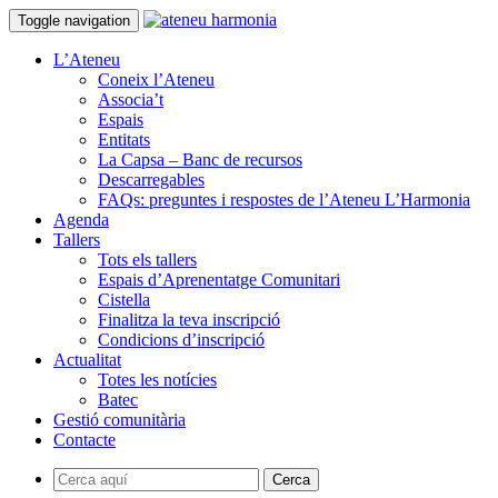
Toggle navigation
L’Ateneu
Coneix l’Ateneu
Associa’t
Espais
Entitats
La Capsa – Banc de recursos
Descarregables
FAQs: preguntes i respostes de l’Ateneu L’Harmonia
Agenda
Tallers
Tots els tallers
Espais d’Aprenentatge Comunitari
Cistella
Finalitza la teva inscripció
Condicions d’inscripció
Actualitat
Totes les notícies
Batec
Gestió comunitària
Contacte