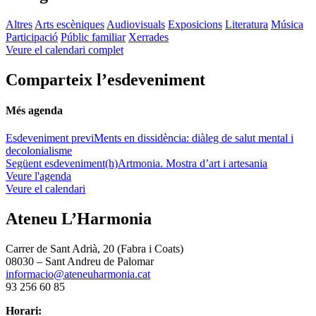
Altres
Arts escèniques
Audiovisuals
Exposicions
Literatura
Música
Participació
Públic familiar
Xerrades
Veure el calendari complet
Comparteix l’esdeveniment
Més agenda
Esdeveniment previ
Ments en dissidència: diàleg de salut mental i
decolonialisme
Següent esdeveniment
(h)Artmonia. Mostra d’art i artesania
Veure l'agenda
Veure el calendari
Ateneu L’Harmonia
Carrer de Sant Adrià, 20 (Fabra i Coats)
08030 – Sant Andreu de Palomar
informacio@ateneuharmonia.cat
93 256 60 85
Horari: