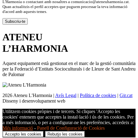
L'Harmonia o contactant amb nosaltres a comunicacio@ateneuharmonia.cat.
Quan actualitzis el perfil acceptes que puguem processar la teva informació
d'acord amb aquests temes.
ATENEU
L’
HARMONIA
Aquest equipament està gestionat en el marc de la gestió comunitària
per la Federació d’Entitats Socioculturals i de Lleure de Sant Andreu
de Palomar
2026 Ateneu L'Harmonia |
Avís Legal
|
Política de cookies
|
Gir.cat
Disseny i desenvolupament web
Utilitzem cookies pròpies i de tercers. Si cliques 'Accepto les
cookies' entenem que acceptes la instal·lació i ús de les cookies. Per
a més informació, o per a configurar-ne les preferències, accedeix a:
Més informació
-
Panell de Configuració de Cookies
Accepto les cookies
Rebutjo les cookies