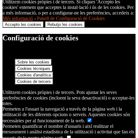
Utilitzem cookies pròpies i de tercers. Si cliques 'Accepto les
cookies' entenem que acceptes la instal·lació i ús de les cookies. Per
a més informació, o per a configurar-ne les preferències, accedeix a:
Més informació
-
Panell de Configuració de Cookies
Accepto les cookies
Rebutjo les cookies
Configuració de cookies
Sobre les cookies
Cookies tècniques
Cookies d'analítica
Cookies de tercers
Utilitzem cookies pròpies i de tercers. Pots ajustar les seves
preferències de cookies (incloent la seva desactivació) o acceptar-les
totes.
Permeten a l'usuari la navegació a través de la pàgina web i la
utilització de les diferents opcions o serveis. Aquestes cookies són
necessàries per al funcionament de la web.
Permeten quantificar el nombre d'usuaris i així realitzar el
mesurament i anàlisi estadística de la utilització i activitat que fan els
usuaris de la nostra pàgina web.