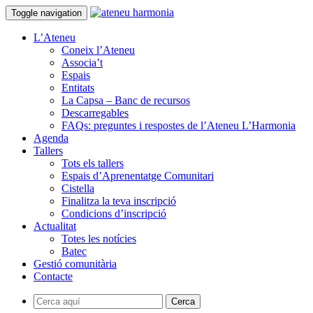
Toggle navigation
L’Ateneu
Coneix l’Ateneu
Associa’t
Espais
Entitats
La Capsa – Banc de recursos
Descarregables
FAQs: preguntes i respostes de l’Ateneu L’Harmonia
Agenda
Tallers
Tots els tallers
Espais d’Aprenentatge Comunitari
Cistella
Finalitza la teva inscripció
Condicions d’inscripció
Actualitat
Totes les notícies
Batec
Gestió comunitària
Contacte