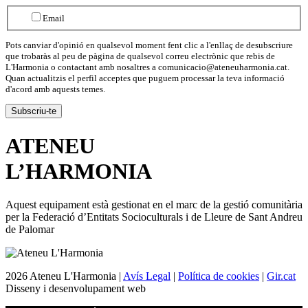
Email
Pots canviar d'opinió en qualsevol moment fent clic a l'enllaç de desubscriure
que trobaràs al peu de pàgina de qualsevol correu electrònic que rebis de
L'Harmonia o contactant amb nosaltres a comunicacio@ateneuharmonia.cat.
Quan actualitzis el perfil acceptes que puguem processar la teva informació
d'acord amb aquests temes.
ATENEU
L’
HARMONIA
Aquest equipament està gestionat en el marc de la gestió comunitària
per la Federació d’Entitats Socioculturals i de Lleure de Sant Andreu
de Palomar
2026 Ateneu L'Harmonia |
Avís Legal
|
Política de cookies
|
Gir.cat
Disseny i desenvolupament web