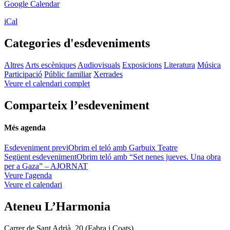
Google Calendar
iCal
Categories d'esdeveniments
Altres
Arts escèniques
Audiovisuals
Exposicions
Literatura
Música
Participació
Públic familiar
Xerrades
Veure el calendari complet
Comparteix l’esdeveniment
Més agenda
Esdeveniment previ
Obrim el teló amb Garbuix Teatre
Següent esdeveniment
Obrim teló amb “Set nenes jueves. Una obra
per a Gaza” – AJORNAT
Veure l'agenda
Veure el calendari
Ateneu L’Harmonia
Carrer de Sant Adrià, 20 (Fabra i Coats)