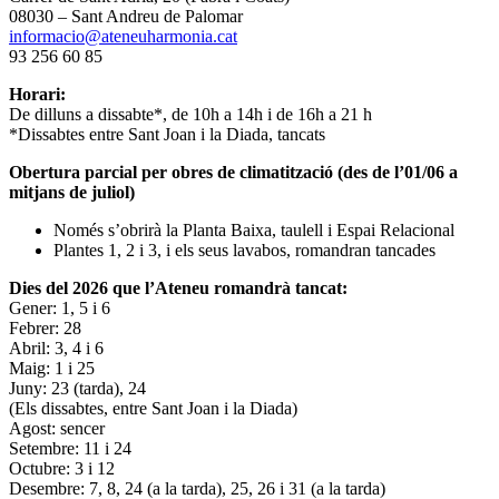
08030 – Sant Andreu de Palomar
informacio@ateneuharmonia.cat
93 256 60 85
Horari:
De dilluns a dissabte*, de 10h a 14h i de 16h a 21 h
*Dissabtes entre Sant Joan i la Diada, tancats
Obertura parcial per obres de climatització (des de l’01/06 a
mitjans de juliol)
Només s’obrirà la Planta Baixa, taulell i Espai Relacional
Plantes 1, 2 i 3, i els seus lavabos, romandran tancades
Dies del 2026 que l’Ateneu romandrà tancat:
Gener: 1, 5 i 6
Febrer: 28
Abril: 3, 4 i 6
Maig: 1 i 25
Juny: 23 (tarda), 24
(Els dissabtes, entre Sant Joan i la Diada)
Agost: sencer
Setembre: 11 i 24
Octubre: 3 i 12
Desembre: 7, 8, 24 (a la tarda), 25, 26 i 31 (a la tarda)