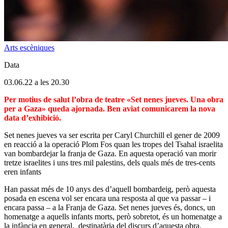
Arts escèniques
Data
03.06.22 a les 20.30
Per motius de salut l’obra de teatre «Set nenes jueves. Una obra
per a Gaza» queda ajornada. Ben aviat comunicarem la nova
data d’exhibició.
Set nenes jueves va ser escrita per Caryl Churchill el gener de 2009
en reacció a la operació Plom Fos quan les tropes del Tsahal israelita
van bombardejar la franja de Gaza. En aquesta operació van morir
tretze israelites i uns tres mil palestins, dels quals més de tres-cents
eren infants
Han passat més de 10 anys des d’aquell bombardeig, però aquesta
posada en escena vol ser encara una resposta al que va passar – i
encara passa – a la Franja de Gaza. Set nenes jueves és, doncs, un
homenatge a aquells infants morts, però sobretot, és un homenatge a
la infància en general, destinatària del discurs d’aquesta obra.