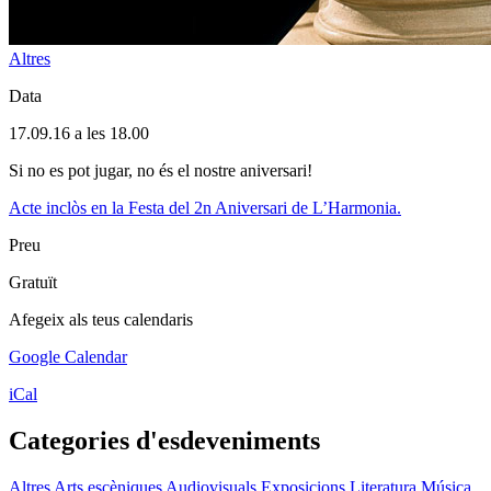
Altres
Data
17.09.16 a les 18.00
Si no es pot jugar, no és el nostre aniversari!
Acte inclòs en la Festa del 2n Aniversari de L’Harmonia.
Preu
Gratuït
Afegeix als teus calendaris
Google Calendar
iCal
Categories d'esdeveniments
Altres
Arts escèniques
Audiovisuals
Exposicions
Literatura
Música