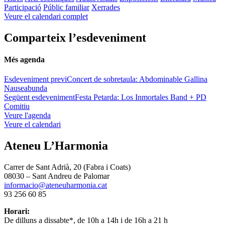
Participació
Públic familiar
Xerrades
Veure el calendari complet
Comparteix l’esdeveniment
Més agenda
Esdeveniment previ
Concert de sobretaula: Abdominable Gallina
Nauseabunda
Següent esdeveniment
Festa Petarda: Los Inmortales Band + PD
Comitiu
Veure l'agenda
Veure el calendari
Ateneu L’Harmonia
Carrer de Sant Adrià, 20 (Fabra i Coats)
08030 – Sant Andreu de Palomar
informacio@ateneuharmonia.cat
93 256 60 85
Horari:
De dilluns a dissabte*, de 10h a 14h i de 16h a 21 h