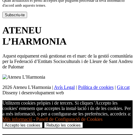
Quan actualitzis el perfil acceptes que puguem processar la teva informació
d'acord amb aquests temes.
ATENEU
L’
HARMONIA
Aquest equipament està gestionat en el marc de la gestió comunitària
per la Federació d’Entitats Socioculturals i de Lleure de Sant Andreu
de Palomar
2026 Ateneu L'Harmonia |
Avís Legal
|
Política de cookies
|
Gir.cat
Disseny i desenvolupament web
Utilitzem cookies pròpies i de tercers. Si cliques 'Accepto les
cookies' entenem que acceptes la instal·lació i ús de les cookies. Per
a més informació, o per a configurar-ne les preferències, accedeix a:
Més informació
-
Panell de Configuració de Cookies
Accepto les cookies
Rebutjo les cookies