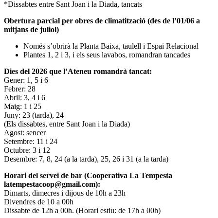
*Dissabtes entre Sant Joan i la Diada, tancats
Obertura parcial per obres de climatització (des de l’01/06 a
mitjans de juliol)
Només s’obrirà la Planta Baixa, taulell i Espai Relacional
Plantes 1, 2 i 3, i els seus lavabos, romandran tancades
Dies del 2026 que l’Ateneu romandrà tancat:
Gener: 1, 5 i 6
Febrer: 28
Abril: 3, 4 i 6
Maig: 1 i 25
Juny: 23 (tarda), 24
(Els dissabtes, entre Sant Joan i la Diada)
Agost: sencer
Setembre: 11 i 24
Octubre: 3 i 12
Desembre: 7, 8, 24 (a la tarda), 25, 26 i 31 (a la tarda)
Horari del servei de bar (Cooperativa La Tempesta
latempestacoop@gmail.com):
Dimarts, dimecres i dijous de 10h a 23h
Divendres de 10 a 00h
Dissabte de 12h a 00h. (Horari estiu: de 17h a 00h)