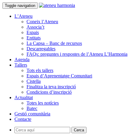
Toggle navigation
L’Ateneu
Coneix l’Ateneu
Associa’t
Espais
Entitats
La Capsa – Banc de recursos
Descarregables
FAQs: preguntes i respostes de l’Ateneu L’Harmonia
Agenda
Tallers
Tots els tallers
Espais d’Aprenentatge Comunitari
Cistella
Finalitza la teva inscripció
Condicions d’inscripció
Actualitat
Totes les notícies
Batec
Gestió comunitària
Contacte