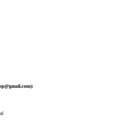
oop@gmail.com):
al