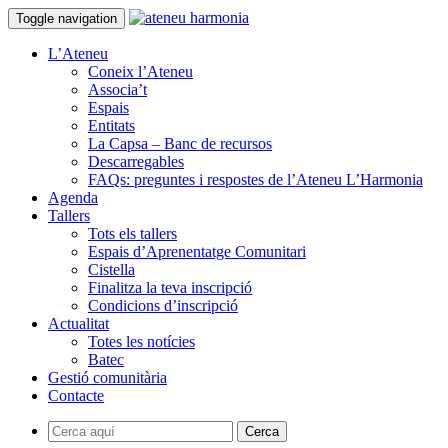
Toggle navigation
L’Ateneu
Coneix l’Ateneu
Associa’t
Espais
Entitats
La Capsa – Banc de recursos
Descarregables
FAQs: preguntes i respostes de l’Ateneu L’Harmonia
Agenda
Tallers
Tots els tallers
Espais d’Aprenentatge Comunitari
Cistella
Finalitza la teva inscripció
Condicions d’inscripció
Actualitat
Totes les notícies
Batec
Gestió comunitària
Contacte