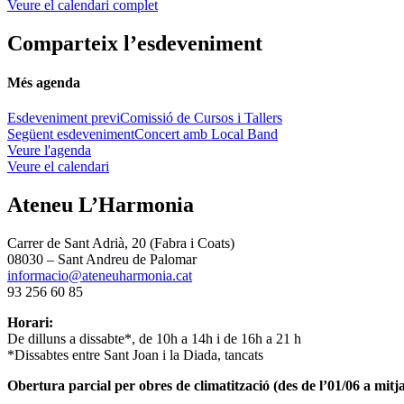
Veure el calendari complet
Comparteix l’esdeveniment
Més agenda
Esdeveniment previ
Comissió de Cursos i Tallers
Següent esdeveniment
Concert amb Local Band
Veure l'agenda
Veure el calendari
Ateneu L’Harmonia
Carrer de Sant Adrià, 20 (Fabra i Coats)
08030 – Sant Andreu de Palomar
informacio@ateneuharmonia.cat
93 256 60 85
Horari:
De dilluns a dissabte*, de 10h a 14h i de 16h a 21 h
*Dissabtes entre Sant Joan i la Diada, tancats
Obertura parcial per obres de climatització (des de l’01/06 a mitja