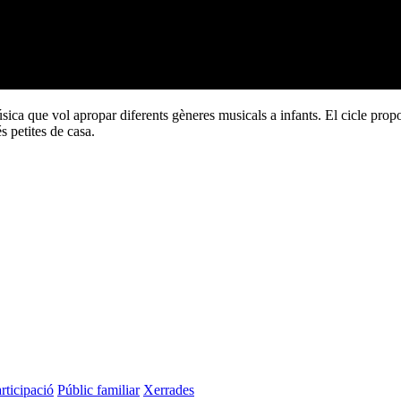
úsica que vol apropar diferents gèneres musicals a infants. El cicle pro
́s petites de casa.
rticipació
Públic familiar
Xerrades