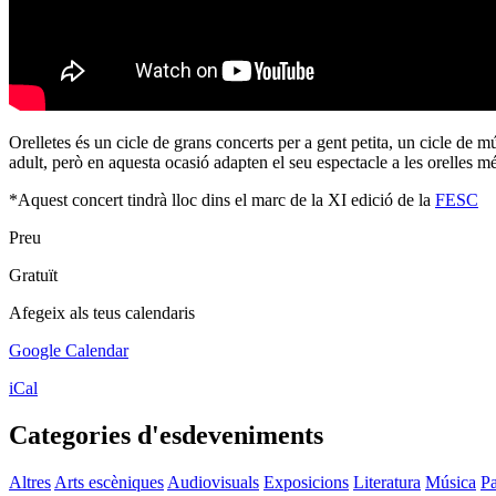
Orelletes és un cicle de grans concerts per a gent petita, un cicle de m
adult, però en aquesta ocasió adapten el seu espectacle a les orelles me
*Aquest concert tindrà lloc dins el marc de la XI edició de la
FESC
Preu
Gratuït
Afegeix als teus calendaris
Google Calendar
iCal
Categories d'esdeveniments
Altres
Arts escèniques
Audiovisuals
Exposicions
Literatura
Música
Pa