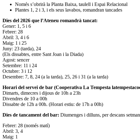
Només s’obrirà la Planta Baixa, taulell i Espai Relacional
Plantes 1, 2 i 3, i els seus lavabos, romandran tancades
Dies del 2026 que l’Ateneu romandrà tancat:
Gener: 1, 5 i 6
Febrer: 28
Abril: 3, 4 i 6
Maig: 1 i 25
Juny: 23 (tarda), 24
(Els dissabtes, entre Sant Joan i la Diada)
Agost: sencer
Setembre: 11 i 24
Octubre: 3 i 12
Desembre: 7, 8, 24 (a la tarda), 25, 26 i 31 (a la tarda)
Horari del servei de bar (Cooperativa La Tempesta latempestac
Dimarts, dimecres i dijous de 10h a 23h
Divendres de 10 a 00h
Dissabte de 12h a 00h. (Horari estiu: de 17h a 00h)
Dies de tancament del bar:
Diumenges i dilluns, per descans setman
Febrer: 28 (només matí)
Abril: 3, 4
Maig: 1