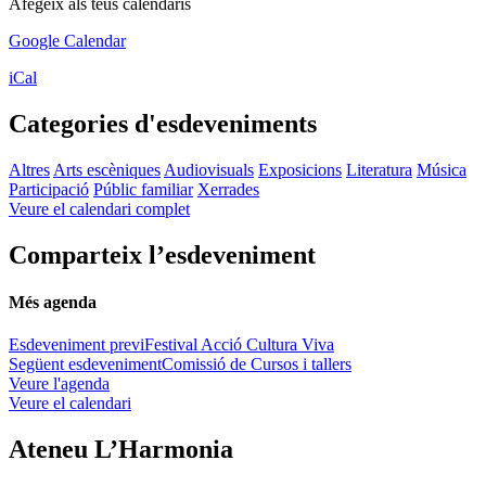
Afegeix als teus calendaris
Google Calendar
iCal
Categories d'esdeveniments
Altres
Arts escèniques
Audiovisuals
Exposicions
Literatura
Música
Participació
Públic familiar
Xerrades
Veure el calendari complet
Comparteix l’esdeveniment
Més agenda
Esdeveniment previ
Festival Acció Cultura Viva
Següent esdeveniment
Comissió de Cursos i tallers
Veure l'agenda
Veure el calendari
Ateneu L’Harmonia