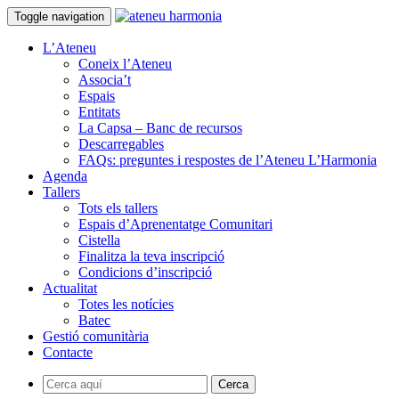
Toggle navigation
L’Ateneu
Coneix l’Ateneu
Associa’t
Espais
Entitats
La Capsa – Banc de recursos
Descarregables
FAQs: preguntes i respostes de l’Ateneu L’Harmonia
Agenda
Tallers
Tots els tallers
Espais d’Aprenentatge Comunitari
Cistella
Finalitza la teva inscripció
Condicions d’inscripció
Actualitat
Totes les notícies
Batec
Gestió comunitària
Contacte