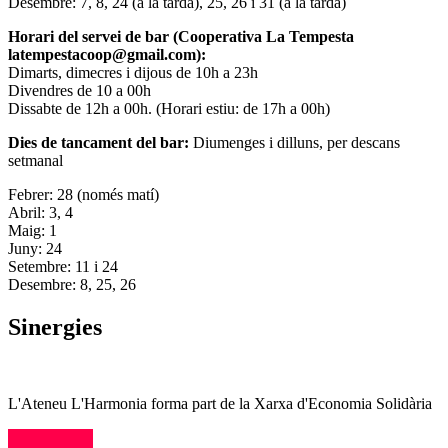
Desembre: 7, 8, 24 (a la tarda), 25, 26 i 31 (a la tarda)
Horari del servei de bar (Cooperativa La Tempesta
latempestacoop@gmail.com):
Dimarts, dimecres i dijous de 10h a 23h
Divendres de 10 a 00h
Dissabte de 12h a 00h. (Horari estiu: de 17h a 00h)
Dies de tancament del bar:
Diumenges i dilluns, per descans
setmanal
Febrer: 28 (només matí)
Abril: 3, 4
Maig: 1
Juny: 24
Setembre: 11 i 24
Desembre: 8, 25, 26
Sinergies
L'Ateneu L'Harmonia forma part de la Xarxa d'Economia Solidària