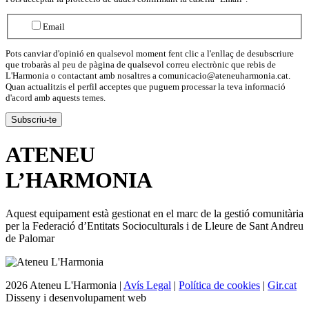
Email
Pots canviar d'opinió en qualsevol moment fent clic a l'enllaç de desubscriure
que trobaràs al peu de pàgina de qualsevol correu electrònic que rebis de
L'Harmonia o contactant amb nosaltres a comunicacio@ateneuharmonia.cat.
Quan actualitzis el perfil acceptes que puguem processar la teva informació
d'acord amb aquests temes.
ATENEU
L’
HARMONIA
Aquest equipament està gestionat en el marc de la gestió comunitària
per la Federació d’Entitats Socioculturals i de Lleure de Sant Andreu
de Palomar
2026 Ateneu L'Harmonia |
Avís Legal
|
Política de cookies
|
Gir.cat
Disseny i desenvolupament web