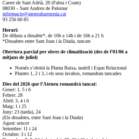
Carrer de Sant Adrià, 20 (Fabra i Coats)
08030 – Sant Andreu de Palomar
informacio@ateneuharmonia.cat
93 256 60 85
Horari:
De dilluns a dissabte*, de 10h a 14h i de 16h a 21 h
*Dissabtes entre Sant Joan i la Diada, tancats
Obertura parcial per obres de climatització (des de l’01/06 a
mitjans de juliol)
Només s’obrirà la Planta Baixa, taulell i Espai Relacional
Plantes 1, 2 i 3, i els seus lavabos, romandran tancades
Dies del 2026 que l’Ateneu romandrà tancat:
Gener: 1, 5 i 6
Febrer: 28
Abril: 3, 4 i 6
Maig: 1 i 25
Juny: 23 (tarda), 24
(Els dissabtes, entre Sant Joan i la Diada)
Agost: sencer
Setembre: 11 i 24
Octubre: 3 i 12