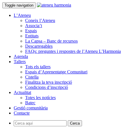
Toggle navigation
L’Ateneu
Coneix l’Ateneu
Associa’t
Espais
Entitats
La Capsa – Banc de recursos
Descarregables
FAQs: preguntes i respostes de l’Ateneu L’Harmonia
Agenda
Tallers
Tots els tallers
Espais d’Aprenentatge Comunitari
Cistella
Finalitza la teva inscripció
Condicions d’inscripció
Actualitat
Totes les notícies
Batec
Gestió comunitària
Contacte