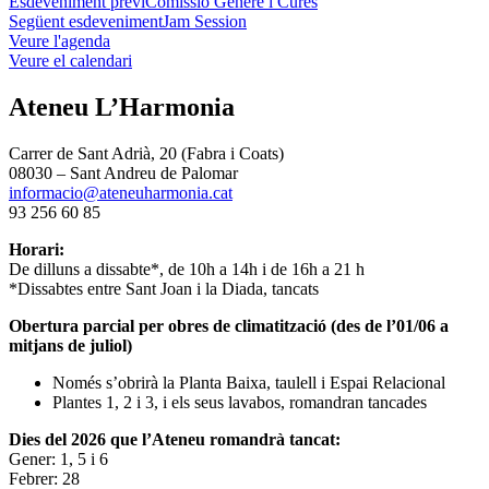
Esdeveniment previ
Comissió Gènere i Cures
Següent esdeveniment
Jam Session
Veure l'agenda
Veure el calendari
Ateneu L’Harmonia
Carrer de Sant Adrià, 20 (Fabra i Coats)
08030 – Sant Andreu de Palomar
informacio@ateneuharmonia.cat
93 256 60 85
Horari:
De dilluns a dissabte*, de 10h a 14h i de 16h a 21 h
*Dissabtes entre Sant Joan i la Diada, tancats
Obertura parcial per obres de climatització (des de l’01/06 a
mitjans de juliol)
Només s’obrirà la Planta Baixa, taulell i Espai Relacional
Plantes 1, 2 i 3, i els seus lavabos, romandran tancades
Dies del 2026 que l’Ateneu romandrà tancat:
Gener: 1, 5 i 6
Febrer: 28