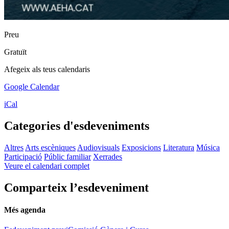
Preu
Gratuït
Afegeix als teus calendaris
Google Calendar
iCal
Categories d'esdeveniments
Altres
Arts escèniques
Audiovisuals
Exposicions
Literatura
Música
Participació
Públic familiar
Xerrades
Veure el calendari complet
Comparteix l’esdeveniment
Més agenda