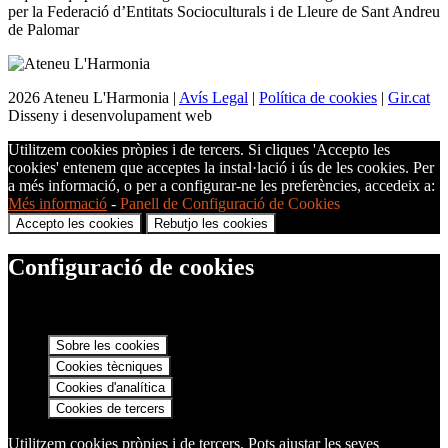
per la Federació d’Entitats Socioculturals i de Lleure de Sant Andreu
de Palomar
2026 Ateneu L'Harmonia |
Avís Legal
|
Política de cookies
|
Gir.cat
Disseny i desenvolupament web
Utilitzem cookies pròpies i de tercers. Si cliques 'Accepto les
cookies' entenem que acceptes la instal·lació i ús de les cookies. Per
a més informació, o per a configurar-ne les preferències, accedeix a:
Més informació
-
Panell de Configuració de Cookies
Accepto les cookies
Rebutjo les cookies
Configuració de cookies
Sobre les cookies
Cookies tècniques
Cookies d'analítica
Cookies de tercers
Utilitzem cookies pròpies i de tercers. Pots ajustar les seves