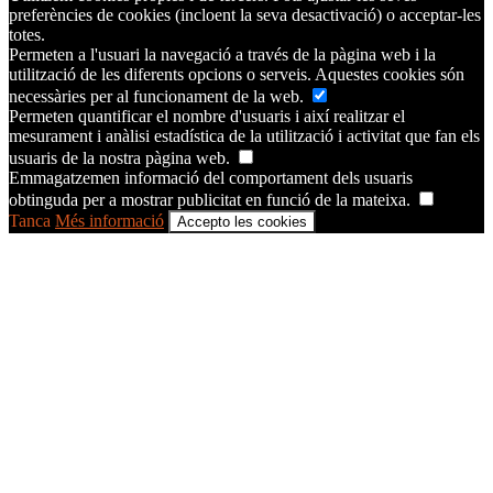
preferències de cookies (incloent la seva desactivació) o acceptar-les
totes.
Permeten a l'usuari la navegació a través de la pàgina web i la
utilització de les diferents opcions o serveis. Aquestes cookies són
necessàries per al funcionament de la web.
Permeten quantificar el nombre d'usuaris i així realitzar el
mesurament i anàlisi estadística de la utilització i activitat que fan els
usuaris de la nostra pàgina web.
Emmagatzemen informació del comportament dels usuaris
obtinguda per a mostrar publicitat en funció de la mateixa.
Tanca
Més informació
Accepto les cookies