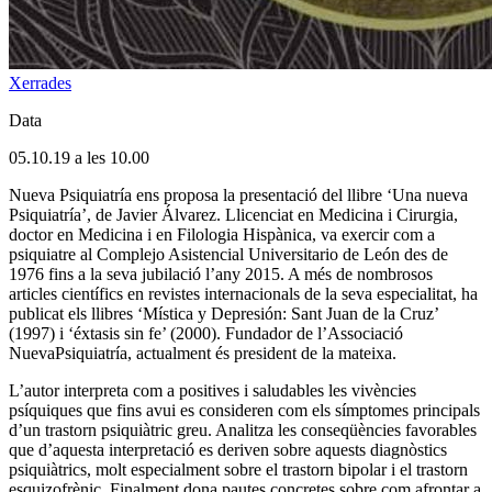
Xerrades
Data
05.10.19 a les 10.00
Nueva Psiquiatría ens proposa la presentació del llibre ‘Una nueva
Psiquiatría’, de Javier Álvarez. Llicenciat en Medicina i Cirurgia,
doctor en Medicina i en Filologia Hispànica, va exercir com a
psiquiatre al Complejo Asistencial Universitario de León des de
1976 fins a la seva jubilació l’any 2015. A més de nombrosos
articles científics en revistes internacionals de la seva especialitat, ha
publicat els llibres ‘Mística y Depresión: Sant Juan de la Cruz’
(1997) i ‘éxtasis sin fe’ (2000). Fundador de l’Associació
NuevaPsiquiatría, actualment és president de la mateixa.
L’autor interpreta com a positives i saludables les vivències
psíquiques que fins avui es consideren com els símptomes principals
d’un trastorn psiquiàtric greu. Analitza les conseqüències favorables
que d’aquesta interpretació es deriven sobre aquests diagnòstics
psiquiàtrics, molt especialment sobre el trastorn bipolar i el trastorn
esquizofrènic. Finalment dona pautes concretes sobre com afrontar a