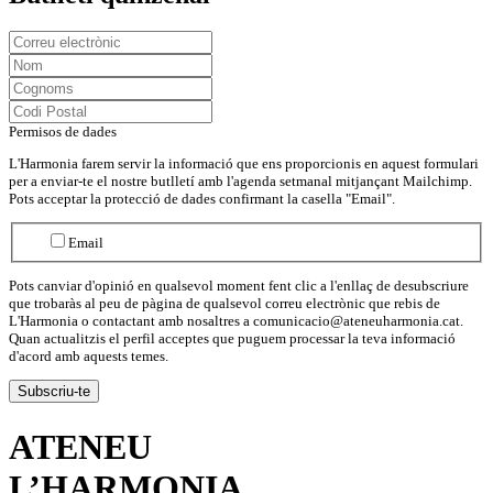
Permisos de dades
L'Harmonia farem servir la informació que ens proporcionis en aquest formulari
per a enviar-te el nostre butlletí amb l'agenda setmanal mitjançant Mailchimp.
Pots acceptar la protecció de dades confirmant la casella "Email".
Email
Pots canviar d'opinió en qualsevol moment fent clic a l'enllaç de desubscriure
que trobaràs al peu de pàgina de qualsevol correu electrònic que rebis de
L'Harmonia o contactant amb nosaltres a comunicacio@ateneuharmonia.cat.
Quan actualitzis el perfil acceptes que puguem processar la teva informació
d'acord amb aquests temes.
ATENEU
L’
HARMONIA