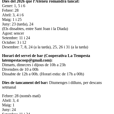
Dies del 2026 que l’Ateneu romandrà tancat:
Gener: 1, 5 i 6
Febrer: 28
Abril: 3, 4 i 6
Maig: 1 i 25
Juny: 23 (tarda), 24
(Els dissabtes, entre Sant Joan i la Diada)
Agost: sencer
Setembre: 11 i 24
Octubre: 3 i 12
Desembre: 7, 8, 24 (a la tarda), 25, 26 i 31 (a la tarda)
Horari del servei de bar (Cooperativa La Tempesta
latempestacoop@gmail.com):
Dimarts, dimecres i dijous de 10h a 23h
Divendres de 10 a 00h
Dissabte de 12h a 00h. (Horari estiu: de 17h a 00h)
Dies de tancament del bar:
Diumenges i dilluns, per descans
setmanal
Febrer: 28 (només matí)
Abril: 3, 4
Maig: 1
Juny: 24