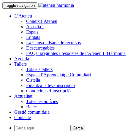
Toggle navigation
L’Ateneu
Coneix l’Ateneu
Associa’t
Espais
Entitats
La Capsa – Banc de recursos
Descarregables
FAQs: preguntes i respostes de l’Ateneu L’Harmonia
Agenda
Tallers
Tots els tallers
Espais d’Aprenentatge Comunitari
Cistella
Finalitza la teva inscripció
Condicions d’inscripció
Actualitat
Totes les notícies
Batec
Gestió comunitària
Contacte