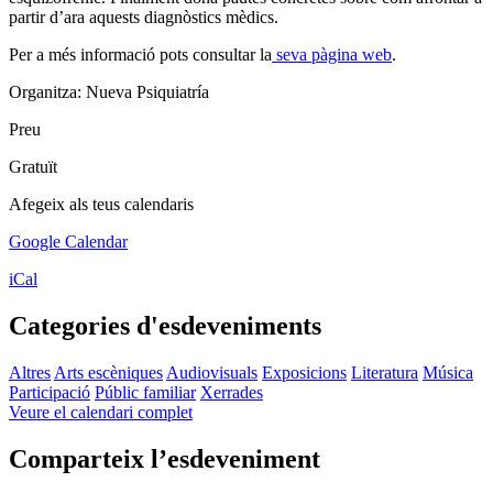
partir d’ara aquests diagnòstics mèdics.
Per a més informació pots consultar la
seva pàgina web
.
Organitza: Nueva Psiquiatría
Preu
Gratuït
Afegeix als teus calendaris
Google Calendar
iCal
Categories d'esdeveniments
Altres
Arts escèniques
Audiovisuals
Exposicions
Literatura
Música
Participació
Públic familiar
Xerrades
Veure el calendari complet
Comparteix l’esdeveniment