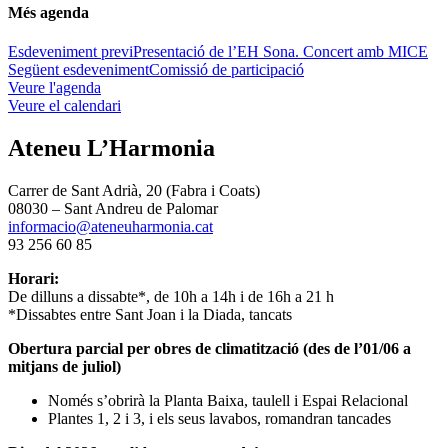
Més agenda
Esdeveniment previ
Presentació de l’EH Sona. Concert amb MICE
Següent esdeveniment
Comissió de participació
Veure l'agenda
Veure el calendari
Ateneu L’Harmonia
Carrer de Sant Adrià, 20 (Fabra i Coats)
08030 – Sant Andreu de Palomar
informacio@ateneuharmonia.cat
93 256 60 85
Horari:
De dilluns a dissabte*, de 10h a 14h i de 16h a 21 h
*Dissabtes entre Sant Joan i la Diada, tancats
Obertura parcial per obres de climatització (des de l’01/06 a
mitjans de juliol)
Només s’obrirà la Planta Baixa, taulell i Espai Relacional
Plantes 1, 2 i 3, i els seus lavabos, romandran tancades