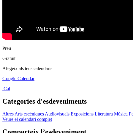
Preu
Gratuït
Afegeix als teus calendaris
Google Calendar
iCal
Categories d'esdeveniments
Altres
Arts escèniques
Audiovisuals
Exposicions
Literatura
Música
Pa
Veure el calendari complet
Comparteix l’esdeveniment