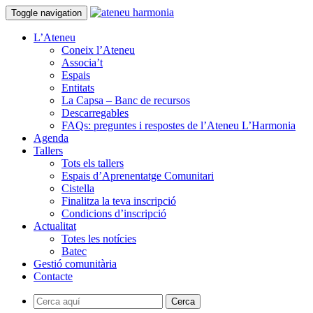
Toggle navigation
L’Ateneu
Coneix l’Ateneu
Associa’t
Espais
Entitats
La Capsa – Banc de recursos
Descarregables
FAQs: preguntes i respostes de l’Ateneu L’Harmonia
Agenda
Tallers
Tots els tallers
Espais d’Aprenentatge Comunitari
Cistella
Finalitza la teva inscripció
Condicions d’inscripció
Actualitat
Totes les notícies
Batec
Gestió comunitària
Contacte