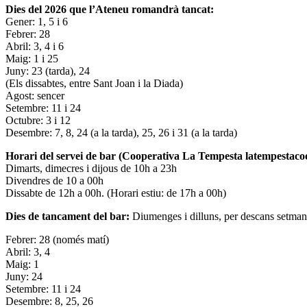
Dies del 2026 que l’Ateneu romandrà tancat:
Gener: 1, 5 i 6
Febrer: 28
Abril: 3, 4 i 6
Maig: 1 i 25
Juny: 23 (tarda), 24
(Els dissabtes, entre Sant Joan i la Diada)
Agost: sencer
Setembre: 11 i 24
Octubre: 3 i 12
Desembre: 7, 8, 24 (a la tarda), 25, 26 i 31 (a la tarda)
Horari del servei de bar (Cooperativa La Tempesta latempestac
Dimarts, dimecres i dijous de 10h a 23h
Divendres de 10 a 00h
Dissabte de 12h a 00h. (Horari estiu: de 17h a 00h)
Dies de tancament del bar:
Diumenges i dilluns, per descans setman
Febrer: 28 (només matí)
Abril: 3, 4
Maig: 1
Juny: 24
Setembre: 11 i 24
Desembre: 8, 25, 26