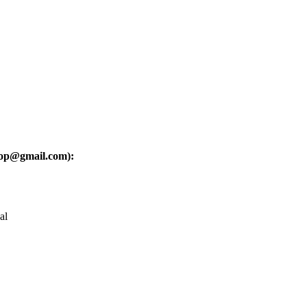
oop@gmail.com):
al