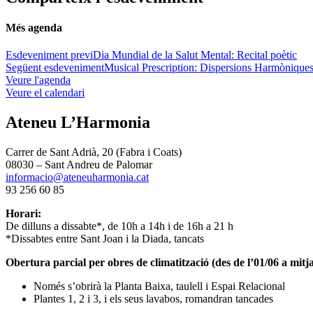
Més agenda
Esdeveniment previ
Dia Mundial de la Salut Mental: Recital poètic
Següent esdeveniment
Musical Prescription: Dispersions Harmònique
Veure l'agenda
Veure el calendari
Ateneu L’Harmonia
Carrer de Sant Adrià, 20 (Fabra i Coats)
08030 – Sant Andreu de Palomar
informacio@ateneuharmonia.cat
93 256 60 85
Horari:
De dilluns a dissabte*, de 10h a 14h i de 16h a 21 h
*Dissabtes entre Sant Joan i la Diada, tancats
Obertura parcial per obres de climatització (des de l’01/06 a mitja
Només s’obrirà la Planta Baixa, taulell i Espai Relacional
Plantes 1, 2 i 3, i els seus lavabos, romandran tancades