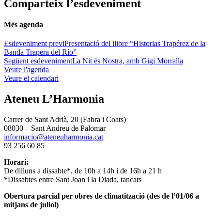
Comparteix l’esdeveniment
Més agenda
Esdeveniment previ
Presentació del llibre “Historias Trapérez de la
Banda Trapera del Río”
Següent esdeveniment
La Nit és Nostra, amb Gigi Morralla
Veure l'agenda
Veure el calendari
Ateneu L’Harmonia
Carrer de Sant Adrià, 20 (Fabra i Coats)
08030 – Sant Andreu de Palomar
informacio@ateneuharmonia.cat
93 256 60 85
Horari:
De dilluns a dissabte*, de 10h a 14h i de 16h a 21 h
*Dissabtes entre Sant Joan i la Diada, tancats
Obertura parcial per obres de climatització (des de l’01/06 a
mitjans de juliol)