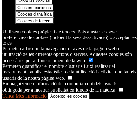
Sobre les cookies
Cookies tècniques
Cookies d'analítica
Cookies de tercers
Utilitzem cookies pròpies i de tercers. Pots ajustar les seves
preferències de cookies (incloent la seva desactivació) o acceptar-les
totes.
Permeten a l'usuari la navegació a través de la pàgina web i la
utilització de les diferents opcions o serveis. Aquestes cookies són
necessàries per al funcionament de la web.
Permeten quantificar el nombre d'usuaris i així realitzar el
mesurament i anàlisi estadística de la utilització i activitat que fan els
usuaris de la nostra pàgina web.
Emmagatzemen informació del comportament dels usuaris
obtinguda per a mostrar publicitat en funció de la mateixa.
Tanca
Més informació
Accepto les cookies