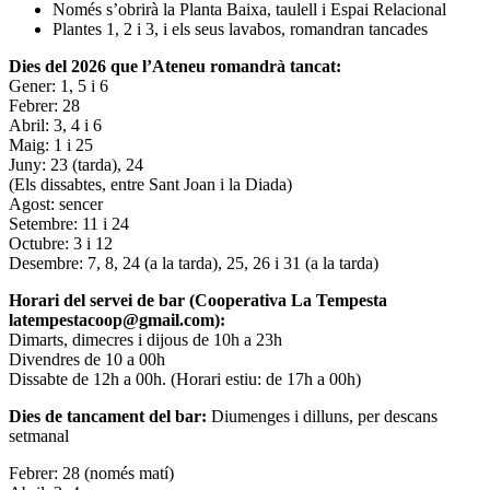
Només s’obrirà la Planta Baixa, taulell i Espai Relacional
Plantes 1, 2 i 3, i els seus lavabos, romandran tancades
Dies del 2026 que l’Ateneu romandrà tancat:
Gener: 1, 5 i 6
Febrer: 28
Abril: 3, 4 i 6
Maig: 1 i 25
Juny: 23 (tarda), 24
(Els dissabtes, entre Sant Joan i la Diada)
Agost: sencer
Setembre: 11 i 24
Octubre: 3 i 12
Desembre: 7, 8, 24 (a la tarda), 25, 26 i 31 (a la tarda)
Horari del servei de bar (Cooperativa La Tempesta
latempestacoop@gmail.com):
Dimarts, dimecres i dijous de 10h a 23h
Divendres de 10 a 00h
Dissabte de 12h a 00h. (Horari estiu: de 17h a 00h)
Dies de tancament del bar:
Diumenges i dilluns, per descans
setmanal
Febrer: 28 (només matí)