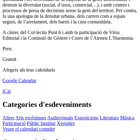
destruir la diversitat (social, d’usos, comercial…), i amb centres i
processos de presa de decisions sense la gent del territori. Per contra,
fa una apologia de la densitat urbana, dels carrers com a espais
segurs, de l’arrelament, dels barris i la cura comunitària.
A càrrec del Col·lectiu Punt 6 i amb la participació de Virus
Editorial i la Comissió de Gènere i Cures de l’Ateneu L’Harmonia.
Preu
Gratuït
Afegeix als teus calendaris
Google Calendar
iCal
Categories d'esdeveniments
Altres
Arts escèniques
Audiovisuals
Exposicions
Literatura
Música
Participació
Públic familiar
Xerrades
Veure el calendari complet