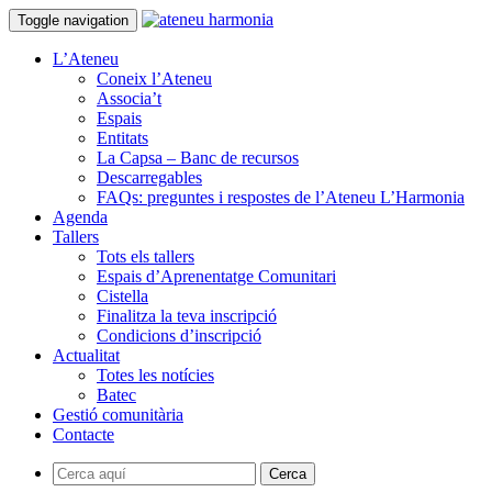
Toggle navigation
L’Ateneu
Coneix l’Ateneu
Associa’t
Espais
Entitats
La Capsa – Banc de recursos
Descarregables
FAQs: preguntes i respostes de l’Ateneu L’Harmonia
Agenda
Tallers
Tots els tallers
Espais d’Aprenentatge Comunitari
Cistella
Finalitza la teva inscripció
Condicions d’inscripció
Actualitat
Totes les notícies
Batec
Gestió comunitària
Contacte