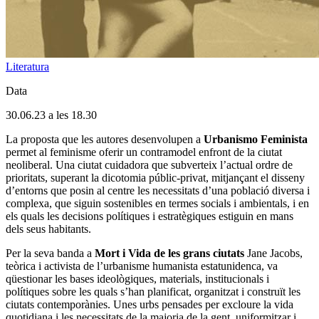
Literatura
Data
30.06.23 a les 18.30
La proposta que les autores desenvolupen a
Urbanismo Feminista
permet al feminisme oferir un contramodel enfront de la ciutat
neoliberal. Una ciutat cuidadora que subverteix l’actual ordre de
prioritats, superant la dicotomia públic-privat, mitjançant el disseny
d’entorns que posin al centre les necessitats d’una població diversa i
complexa, que siguin sostenibles en termes socials i ambientals, i en
els quals les decisions polítiques i estratègiques estiguin en mans
dels seus habitants.
Per la seva banda a
Mort i Vida de les grans ciutats
Jane Jacobs,
teòrica i activista de l’urbanisme humanista estatunidenca, va
qüestionar les bases ideològiques, materials, institucionals i
polítiques sobre les quals s’han planificat, organitzat i construït les
ciutats contemporànies. Unes urbs pensades per excloure la vida
quotidiana i les necessitats de la majoria de la gent, uniformitzar i