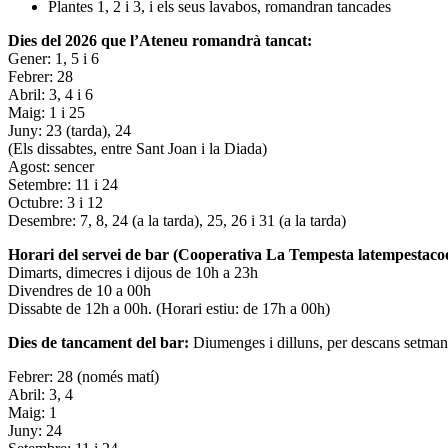
Plantes 1, 2 i 3, i els seus lavabos, romandran tancades
Dies del 2026 que l’Ateneu romandrà tancat:
Gener: 1, 5 i 6
Febrer: 28
Abril: 3, 4 i 6
Maig: 1 i 25
Juny: 23 (tarda), 24
(Els dissabtes, entre Sant Joan i la Diada)
Agost: sencer
Setembre: 11 i 24
Octubre: 3 i 12
Desembre: 7, 8, 24 (a la tarda), 25, 26 i 31 (a la tarda)
Horari del servei de bar (Cooperativa La Tempesta latempestac
Dimarts, dimecres i dijous de 10h a 23h
Divendres de 10 a 00h
Dissabte de 12h a 00h. (Horari estiu: de 17h a 00h)
Dies de tancament del bar:
Diumenges i dilluns, per descans setman
Febrer: 28 (només matí)
Abril: 3, 4
Maig: 1
Juny: 24