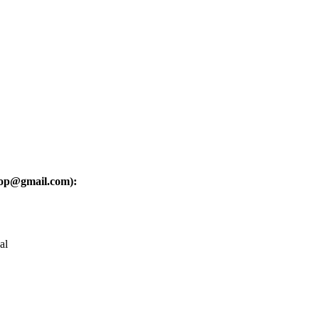
oop@gmail.com):
al