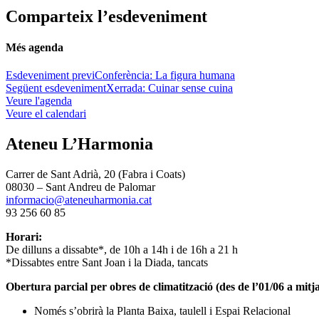
Comparteix l’esdeveniment
Més agenda
Esdeveniment previ
Conferència: La figura humana
Següent esdeveniment
Xerrada: Cuinar sense cuina
Veure l'agenda
Veure el calendari
Ateneu L’Harmonia
Carrer de Sant Adrià, 20 (Fabra i Coats)
08030 – Sant Andreu de Palomar
informacio@ateneuharmonia.cat
93 256 60 85
Horari:
De dilluns a dissabte*, de 10h a 14h i de 16h a 21 h
*Dissabtes entre Sant Joan i la Diada, tancats
Obertura parcial per obres de climatització (des de l’01/06 a mitja
Només s’obrirà la Planta Baixa, taulell i Espai Relacional