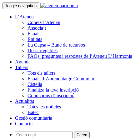
Toggle navigation
L’Ateneu
Coneix l’Ateneu
Associa’t
Espais
Entitats
La Capsa – Banc de recursos
Descarregables
FAQs: preguntes i respostes de l’Ateneu L’Harmonia
Agenda
Tallers
Tots els tallers
Espais d’Aprenentatge Comunitari
Cistella
Finalitza la teva inscripció
Condicions d’inscripció
Actualitat
Totes les notícies
Batec
Gestió comunitària
Contacte