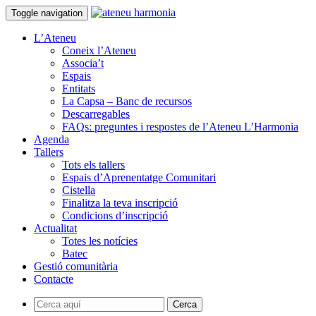
Toggle navigation
L’Ateneu
Coneix l’Ateneu
Associa’t
Espais
Entitats
La Capsa – Banc de recursos
Descarregables
FAQs: preguntes i respostes de l’Ateneu L’Harmonia
Agenda
Tallers
Tots els tallers
Espais d’Aprenentatge Comunitari
Cistella
Finalitza la teva inscripció
Condicions d’inscripció
Actualitat
Totes les notícies
Batec
Gestió comunitària
Contacte