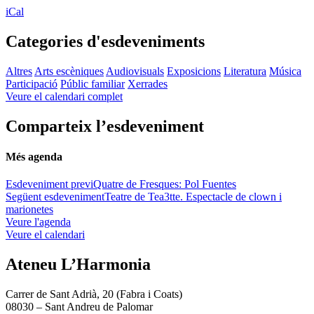
iCal
Categories d'esdeveniments
Altres
Arts escèniques
Audiovisuals
Exposicions
Literatura
Música
Participació
Públic familiar
Xerrades
Veure el calendari complet
Comparteix l’esdeveniment
Més agenda
Esdeveniment previ
Quatre de Fresques: Pol Fuentes
Següent esdeveniment
Teatre de Tea3tte. Espectacle de clown i
marionetes
Veure l'agenda
Veure el calendari
Ateneu L’Harmonia
Carrer de Sant Adrià, 20 (Fabra i Coats)
08030 – Sant Andreu de Palomar