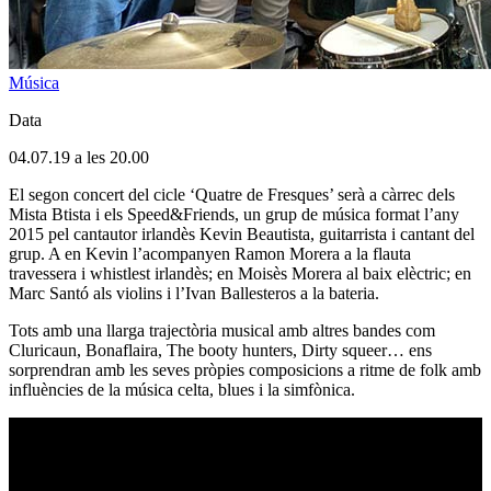
Música
Data
04.07.19 a les 20.00
El segon concert del cicle ‘Quatre de Fresques’ serà a càrrec dels
Mista Btista i els Speed&Friends, un grup de música format l’any
2015 pel cantautor irlandès Kevin Beautista, guitarrista i cantant del
grup. A en Kevin l’acompanyen Ramon Morera a la flauta
travessera i whistlest irlandès; en Moisès Morera al baix elèctric; en
Marc Santó als violins i l’Ivan Ballesteros a la bateria.
Tots amb una llarga trajectòria musical amb altres bandes com
Cluricaun, Bonaflaira, The booty hunters, Dirty squeer… ens
sorprendran amb les seves pròpies composicions a ritme de folk amb
influències de la música celta, blues i la simfònica.