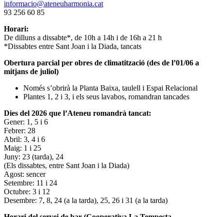
informacio@ateneuharmonia.cat
93 256 60 85
Horari:
De dilluns a dissabte*, de 10h a 14h i de 16h a 21 h
*Dissabtes entre Sant Joan i la Diada, tancats
Obertura parcial per obres de climatització (des de l’01/06 a
mitjans de juliol)
Només s’obrirà la Planta Baixa, taulell i Espai Relacional
Plantes 1, 2 i 3, i els seus lavabos, romandran tancades
Dies del 2026 que l’Ateneu romandrà tancat:
Gener: 1, 5 i 6
Febrer: 28
Abril: 3, 4 i 6
Maig: 1 i 25
Juny: 23 (tarda), 24
(Els dissabtes, entre Sant Joan i la Diada)
Agost: sencer
Setembre: 11 i 24
Octubre: 3 i 12
Desembre: 7, 8, 24 (a la tarda), 25, 26 i 31 (a la tarda)
Horari del servei de bar (Cooperativa La Tempesta