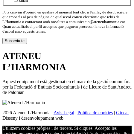
Email
Pots canviar d'opinió en qualsevol moment fent clic a l'enllaç de desubscriure
que trobaràs al peu de pàgina de qualsevol correu electrònic que rebis de
L'Harmonia o contactant amb nosaltres a comunicacio@ateneuharmonia.cat.
Quan actualitzis el perfil acceptes que puguem processar la teva informació
d'acord amb aquests temes.
ATENEU
L’
HARMONIA
Aquest equipament està gestionat en el marc de la gestió comunitària
per la Federació d’Entitats Socioculturals i de Lleure de Sant Andreu
de Palomar
2026 Ateneu L'Harmonia |
Avís Legal
|
Política de cookies
|
Gir.cat
Disseny i desenvolupament web
Utilitzem cookies pròpies i de tercers. Si cliques 'Accepto les
cookies' entenem que acceptes la instal·lació i ús de les cookies. Per