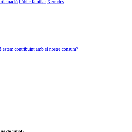
rticipació
Públic familiar
Xerrades
è estem contribuint amb el nostre consum?
ns de juliol)