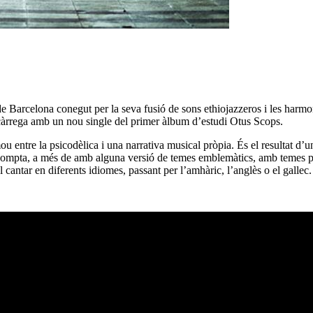
 de Barcelona conegut per la seva fusió de sons ethiojazzeros i les harm
 càrrega amb un nou single del primer àlbum d’estudi Otus Scops.
u entre la psicodèlica i una narrativa musical pròpia. És el resultat d’u
compta, a més de amb alguna versió de temes emblemàtics, amb temes prop
 cantar en diferents idiomes, passant per l’amhàric, l’anglès o el gallec.