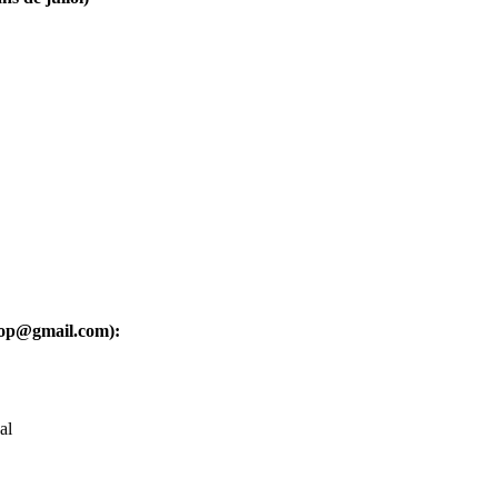
oop@gmail.com):
al