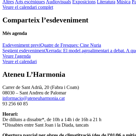
Altres
Arts escèniques
Audiovisuals
Exposicions
Literatura
Música
Pa
Veure el calendari complet
Comparteix l’esdeveniment
Més agenda
Esdeveniment previ
Quatre de Fresques: Cine Nuria
Següent esdeveniment
Xerrada: El model agroalimentari a debat. A qu
Veure l'agenda
Veure el calendari
Ateneu L’Harmonia
Carrer de Sant Adrià, 20 (Fabra i Coats)
08030 – Sant Andreu de Palomar
informacio@ateneuharmonia.cat
93 256 60 85
Horari:
De dilluns a dissabte*, de 10h a 14h i de 16h a 21 h
*Dissabtes entre Sant Joan i la Diada, tancats
Obertura parcial per obres de climatització (des de l’01/06 a mitja