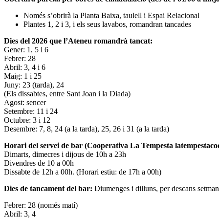
Només s’obrirà la Planta Baixa, taulell i Espai Relacional
Plantes 1, 2 i 3, i els seus lavabos, romandran tancades
Dies del 2026 que l’Ateneu romandrà tancat:
Gener: 1, 5 i 6
Febrer: 28
Abril: 3, 4 i 6
Maig: 1 i 25
Juny: 23 (tarda), 24
(Els dissabtes, entre Sant Joan i la Diada)
Agost: sencer
Setembre: 11 i 24
Octubre: 3 i 12
Desembre: 7, 8, 24 (a la tarda), 25, 26 i 31 (a la tarda)
Horari del servei de bar (Cooperativa La Tempesta latempestac
Dimarts, dimecres i dijous de 10h a 23h
Divendres de 10 a 00h
Dissabte de 12h a 00h. (Horari estiu: de 17h a 00h)
Dies de tancament del bar:
Diumenges i dilluns, per descans setman
Febrer: 28 (només matí)
Abril: 3, 4