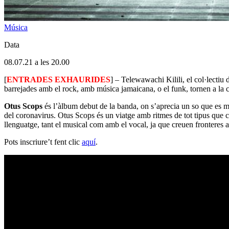
Música
Data
08.07.21 a les 20.00
[
ENTRADES EXHAURIDES
] – Telewawachi Kilili, el col·lectiu
barrejades amb el rock, amb música jamaicana, o el funk, tornen a la
Otus Scops
és l’àlbum debut de la banda, on s’aprecia un so que es mo
del coronavirus. Otus Scops és un viatge amb ritmes de tot tipus que 
llenguatge, tant el musical com amb el vocal, ja que creuen fronteres al
Pots inscriure’t fent clic
aquí
.