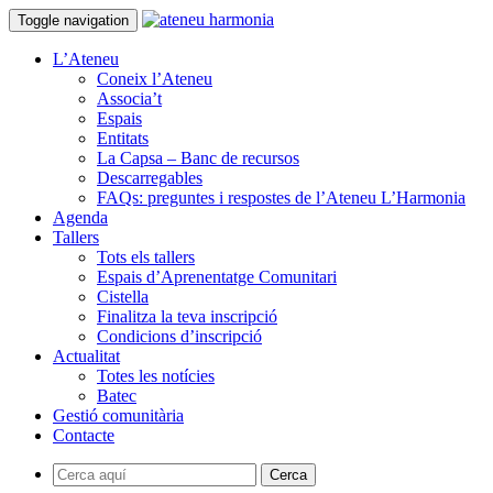
Toggle navigation
L’Ateneu
Coneix l’Ateneu
Associa’t
Espais
Entitats
La Capsa – Banc de recursos
Descarregables
FAQs: preguntes i respostes de l’Ateneu L’Harmonia
Agenda
Tallers
Tots els tallers
Espais d’Aprenentatge Comunitari
Cistella
Finalitza la teva inscripció
Condicions d’inscripció
Actualitat
Totes les notícies
Batec
Gestió comunitària
Contacte