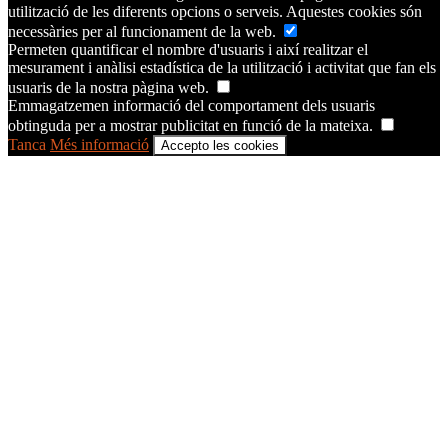
utilització de les diferents opcions o serveis. Aquestes cookies són
necessàries per al funcionament de la web.
Permeten quantificar el nombre d'usuaris i així realitzar el
mesurament i anàlisi estadística de la utilització i activitat que fan els
usuaris de la nostra pàgina web.
Emmagatzemen informació del comportament dels usuaris
obtinguda per a mostrar publicitat en funció de la mateixa.
Tanca
Més informació
Accepto les cookies