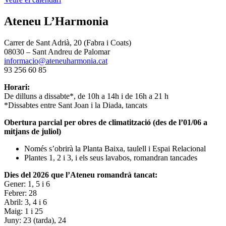
Ateneu L’Harmonia
Carrer de Sant Adrià, 20 (Fabra i Coats)
08030 – Sant Andreu de Palomar
informacio@ateneuharmonia.cat
93 256 60 85
Horari:
De dilluns a dissabte*, de 10h a 14h i de 16h a 21 h
*Dissabtes entre Sant Joan i la Diada, tancats
Obertura parcial per obres de climatització (des de l’01/06 a
mitjans de juliol)
Només s’obrirà la Planta Baixa, taulell i Espai Relacional
Plantes 1, 2 i 3, i els seus lavabos, romandran tancades
Dies del 2026 que l’Ateneu romandrà tancat:
Gener: 1, 5 i 6
Febrer: 28
Abril: 3, 4 i 6
Maig: 1 i 25
Juny: 23 (tarda), 24