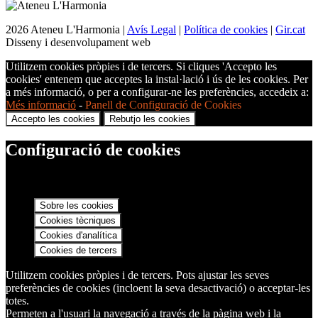
2026 Ateneu L'Harmonia |
Avís Legal
|
Política de cookies
|
Gir.cat
Disseny i desenvolupament web
Utilitzem cookies pròpies i de tercers. Si cliques 'Accepto les
cookies' entenem que acceptes la instal·lació i ús de les cookies. Per
a més informació, o per a configurar-ne les preferències, accedeix a:
Més informació
-
Panell de Configuració de Cookies
Accepto les cookies
Rebutjo les cookies
Configuració de cookies
Sobre les cookies
Cookies tècniques
Cookies d'analítica
Cookies de tercers
Utilitzem cookies pròpies i de tercers. Pots ajustar les seves
preferències de cookies (incloent la seva desactivació) o acceptar-les
totes.
Permeten a l'usuari la navegació a través de la pàgina web i la