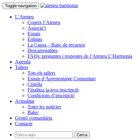
Toggle navigation
L’Ateneu
Coneix l’Ateneu
Associa’t
Espais
Entitats
La Capsa – Banc de recursos
Descarregables
FAQs: preguntes i respostes de l’Ateneu L’Harmonia
Agenda
Tallers
Tots els tallers
Espais d’Aprenentatge Comunitari
Cistella
Finalitza la teva inscripció
Condicions d’inscripció
Actualitat
Totes les notícies
Batec
Gestió comunitària
Contacte