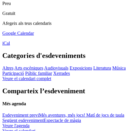
Preu
Gratuït
Afegeix als teus calendaris
Google Calendar
iCal
Categories d'esdeveniments
Altres
Arts escèniques
Audiovisuals
Exposicions
Literatura
Música
Participació
Públic familiar
Xerrades
Veure el calendari complet
Comparteix l’esdeveniment
Més agenda
Esdeveniment previ
Més aventures, més jocs! Matí de jocs de taula
Següent esdeveniment
Espectacle de màgia
Veure l'agenda
Veure el calendari