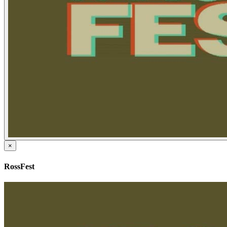
×
RossFest