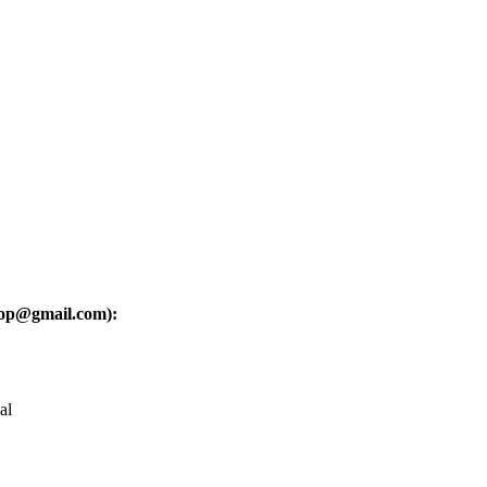
oop@gmail.com):
al