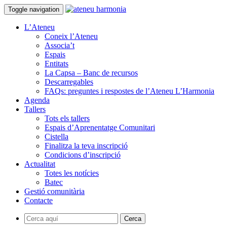
Toggle navigation
L’Ateneu
Coneix l’Ateneu
Associa’t
Espais
Entitats
La Capsa – Banc de recursos
Descarregables
FAQs: preguntes i respostes de l’Ateneu L’Harmonia
Agenda
Tallers
Tots els tallers
Espais d’Aprenentatge Comunitari
Cistella
Finalitza la teva inscripció
Condicions d’inscripció
Actualitat
Totes les notícies
Batec
Gestió comunitària
Contacte