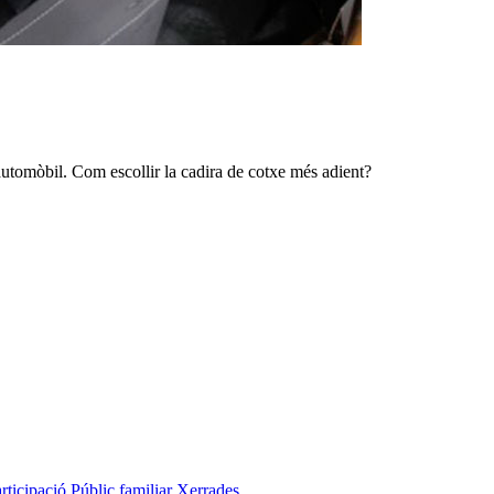
automòbil. Com escollir la cadira de cotxe més adient?
rticipació
Públic familiar
Xerrades