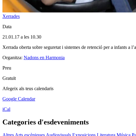
Xerrades
Data
21.01.17 a les 10.30
Xerrada oberta sobre seguretat i sistemes de retenció per a infants a l’
Organitza:
Nadons en Harmonia
Preu
Gratuït
Afegeix als teus calendaris
Google Calendar
iCal
Categories d'esdeveniments
Altres
Arts escèniques
Audiovisuals
Exposicions
Literatura
Música
Pa