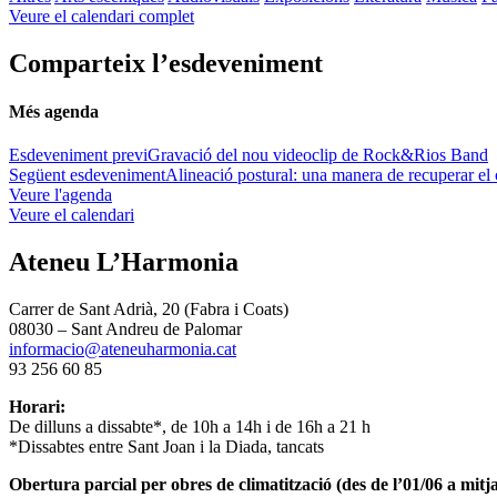
Veure el calendari complet
Comparteix l’esdeveniment
Més agenda
Esdeveniment previ
Gravació del nou videoclip de Rock&Rios Band
Següent esdeveniment
Alineació postural: una manera de recuperar el
Veure l'agenda
Veure el calendari
Ateneu L’Harmonia
Carrer de Sant Adrià, 20 (Fabra i Coats)
08030 – Sant Andreu de Palomar
informacio@ateneuharmonia.cat
93 256 60 85
Horari:
De dilluns a dissabte*, de 10h a 14h i de 16h a 21 h
*Dissabtes entre Sant Joan i la Diada, tancats
Obertura parcial per obres de climatització (des de l’01/06 a mitja