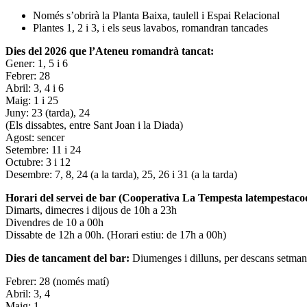
Només s’obrirà la Planta Baixa, taulell i Espai Relacional
Plantes 1, 2 i 3, i els seus lavabos, romandran tancades
Dies del 2026 que l’Ateneu romandrà tancat:
Gener: 1, 5 i 6
Febrer: 28
Abril: 3, 4 i 6
Maig: 1 i 25
Juny: 23 (tarda), 24
(Els dissabtes, entre Sant Joan i la Diada)
Agost: sencer
Setembre: 11 i 24
Octubre: 3 i 12
Desembre: 7, 8, 24 (a la tarda), 25, 26 i 31 (a la tarda)
Horari del servei de bar (Cooperativa La Tempesta latempestac
Dimarts, dimecres i dijous de 10h a 23h
Divendres de 10 a 00h
Dissabte de 12h a 00h. (Horari estiu: de 17h a 00h)
Dies de tancament del bar:
Diumenges i dilluns, per descans setman
Febrer: 28 (només matí)
Abril: 3, 4
Maig: 1