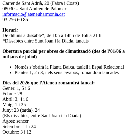
Carrer de Sant Adrià, 20 (Fabra i Coats)
08030 – Sant Andreu de Palomar
informacio@ateneuharmonia.cat
93 256 60 85
Horari:
De dilluns a dissabte*, de 10h a 14h i de 16h a 21 h
*Dissabtes entre Sant Joan i la Diada, tancats
Obertura parcial per obres de climatització (des de l’01/06 a
mitjans de juliol)
Només s’obrirà la Planta Baixa, taulell i Espai Relacional
Plantes 1, 2 i 3, i els seus lavabos, romandran tancades
Dies del 2026 que l’Ateneu romandrà tancat:
Gener: 1, 5 i 6
Febrer: 28
Abril: 3, 4 i 6
Maig: 1 i 25
Juny: 23 (tarda), 24
(Els dissabtes, entre Sant Joan i la Diada)
Agost: sencer
Setembre: 11 i 24
Octubre: 3 i 12