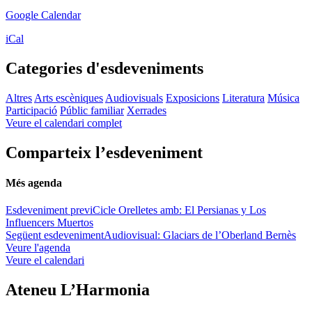
Google Calendar
iCal
Categories d'esdeveniments
Altres
Arts escèniques
Audiovisuals
Exposicions
Literatura
Música
Participació
Públic familiar
Xerrades
Veure el calendari complet
Comparteix l’esdeveniment
Més agenda
Esdeveniment previ
Cicle Orelletes amb: El Persianas y Los
Influencers Muertos
Següent esdeveniment
Audiovisual: Glaciars de l’Oberland Bernès
Veure l'agenda
Veure el calendari
Ateneu L’Harmonia