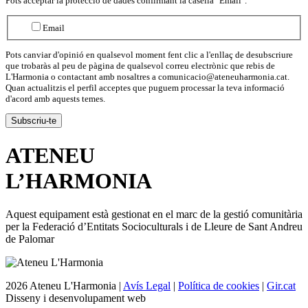
Pots acceptar la protecció de dades confirmant la casella "Email".
Email
Pots canviar d'opinió en qualsevol moment fent clic a l'enllaç de desubscriure
que trobaràs al peu de pàgina de qualsevol correu electrònic que rebis de
L'Harmonia o contactant amb nosaltres a comunicacio@ateneuharmonia.cat.
Quan actualitzis el perfil acceptes que puguem processar la teva informació
d'acord amb aquests temes.
ATENEU
L’
HARMONIA
Aquest equipament està gestionat en el marc de la gestió comunitària
per la Federació d’Entitats Socioculturals i de Lleure de Sant Andreu
de Palomar
2026 Ateneu L'Harmonia |
Avís Legal
|
Política de cookies
|
Gir.cat
Disseny i desenvolupament web