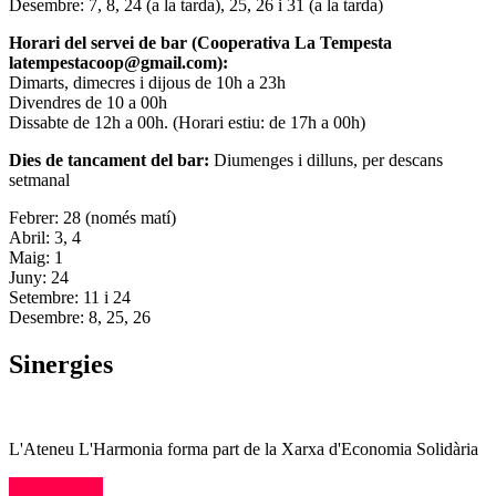
Desembre: 7, 8, 24 (a la tarda), 25, 26 i 31 (a la tarda)
Horari del servei de bar (Cooperativa La Tempesta
latempestacoop@gmail.com):
Dimarts, dimecres i dijous de 10h a 23h
Divendres de 10 a 00h
Dissabte de 12h a 00h. (Horari estiu: de 17h a 00h)
Dies de tancament del bar:
Diumenges i dilluns, per descans
setmanal
Febrer: 28 (només matí)
Abril: 3, 4
Maig: 1
Juny: 24
Setembre: 11 i 24
Desembre: 8, 25, 26
Sinergies
L'Ateneu L'Harmonia forma part de la Xarxa d'Economia Solidària