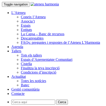
Toggle navigation
L’Ateneu
Coneix l’Ateneu
Associa’t
Espais
Entitats
La Capsa – Banc de recursos
Descarregables
FAQs: preguntes i respostes de l’Ateneu L’Harmonia
Agenda
Tallers
Tots els tallers
Espais d’Aprenentatge Comunitari
Cistella
Finalitza la teva inscripció
Condicions d’inscripció
Actualitat
Totes les notícies
Batec
Gestió comunitària
Contacte