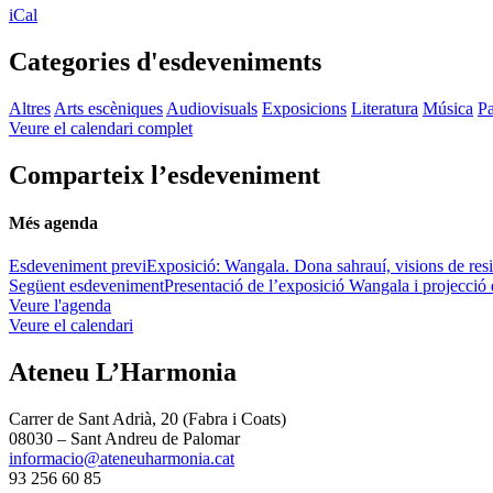
iCal
Categories d'esdeveniments
Altres
Arts escèniques
Audiovisuals
Exposicions
Literatura
Música
Pa
Veure el calendari complet
Comparteix l’esdeveniment
Més agenda
Esdeveniment previ
Exposició: Wangala. Dona sahrauí, visions de resi
Següent esdeveniment
Presentació de l’exposició Wangala i projecció
Veure l'agenda
Veure el calendari
Ateneu L’Harmonia
Carrer de Sant Adrià, 20 (Fabra i Coats)
08030 – Sant Andreu de Palomar
informacio@ateneuharmonia.cat
93 256 60 85