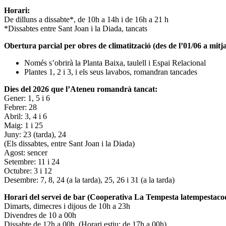
Horari:
De dilluns a dissabte*, de 10h a 14h i de 16h a 21 h
*Dissabtes entre Sant Joan i la Diada, tancats
Obertura parcial per obres de climatització (des de l’01/06 a mitja
Només s’obrirà la Planta Baixa, taulell i Espai Relacional
Plantes 1, 2 i 3, i els seus lavabos, romandran tancades
Dies del 2026 que l’Ateneu romandrà tancat:
Gener: 1, 5 i 6
Febrer: 28
Abril: 3, 4 i 6
Maig: 1 i 25
Juny: 23 (tarda), 24
(Els dissabtes, entre Sant Joan i la Diada)
Agost: sencer
Setembre: 11 i 24
Octubre: 3 i 12
Desembre: 7, 8, 24 (a la tarda), 25, 26 i 31 (a la tarda)
Horari del servei de bar (Cooperativa La Tempesta latempestac
Dimarts, dimecres i dijous de 10h a 23h
Divendres de 10 a 00h
Dissabte de 12h a 00h. (Horari estiu: de 17h a 00h)