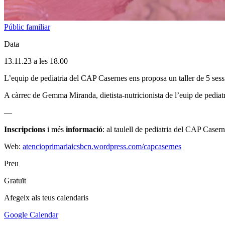
Públic familiar
Data
13.11.23 a les 18.00
L’equip de pediatria del CAP Casernes ens proposa un taller de 5 sessio
A càrrec de Gemma Miranda, dietista-nutricionista de l’euip de pedia
—
Inscripcions
i més
informació
: al taulell de pediatria del CAP Caser
Web:
atencioprimariaicsbcn.wordpress.com/capcasernes
Preu
Gratuït
Afegeix als teus calendaris
Google Calendar