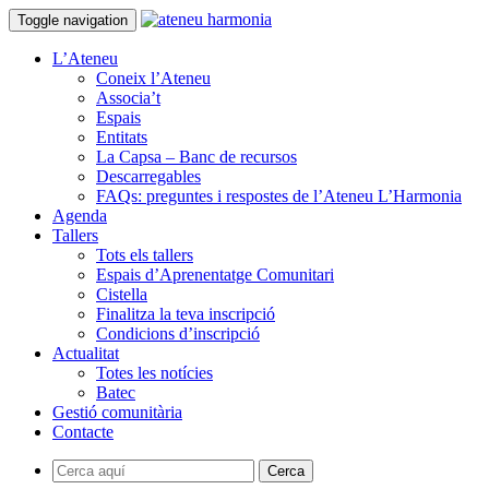
Toggle navigation
L’Ateneu
Coneix l’Ateneu
Associa’t
Espais
Entitats
La Capsa – Banc de recursos
Descarregables
FAQs: preguntes i respostes de l’Ateneu L’Harmonia
Agenda
Tallers
Tots els tallers
Espais d’Aprenentatge Comunitari
Cistella
Finalitza la teva inscripció
Condicions d’inscripció
Actualitat
Totes les notícies
Batec
Gestió comunitària
Contacte