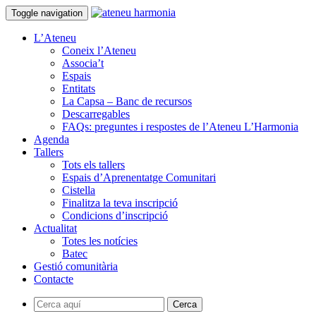
Toggle navigation
L’Ateneu
Coneix l’Ateneu
Associa’t
Espais
Entitats
La Capsa – Banc de recursos
Descarregables
FAQs: preguntes i respostes de l’Ateneu L’Harmonia
Agenda
Tallers
Tots els tallers
Espais d’Aprenentatge Comunitari
Cistella
Finalitza la teva inscripció
Condicions d’inscripció
Actualitat
Totes les notícies
Batec
Gestió comunitària
Contacte