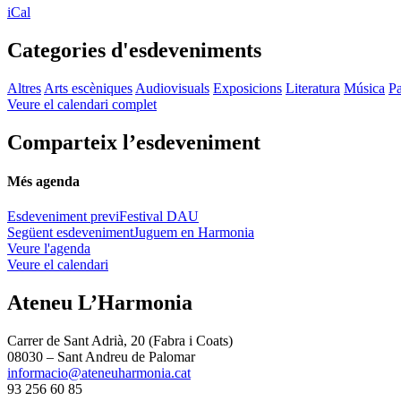
iCal
Categories d'esdeveniments
Altres
Arts escèniques
Audiovisuals
Exposicions
Literatura
Música
Pa
Veure el calendari complet
Comparteix l’esdeveniment
Més agenda
Esdeveniment previ
Festival DAU
Següent esdeveniment
Juguem en Harmonia
Veure l'agenda
Veure el calendari
Ateneu L’Harmonia
Carrer de Sant Adrià, 20 (Fabra i Coats)
08030 – Sant Andreu de Palomar
informacio@ateneuharmonia.cat
93 256 60 85