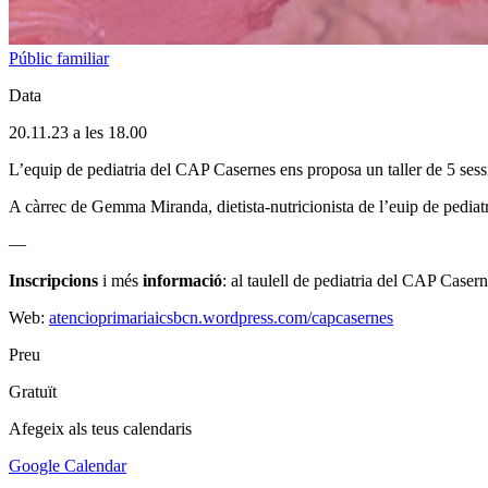
Públic familiar
Data
20.11.23 a les 18.00
L’equip de pediatria del CAP Casernes ens proposa un taller de 5 sessio
A càrrec de Gemma Miranda, dietista-nutricionista de l’euip de pedia
—
Inscripcions
i més
informació
: al taulell de pediatria del CAP Caser
Web:
atencioprimariaicsbcn.wordpress.com/capcasernes
Preu
Gratuït
Afegeix als teus calendaris
Google Calendar