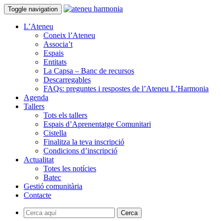
Toggle navigation
L’Ateneu
Coneix l’Ateneu
Associa’t
Espais
Entitats
La Capsa – Banc de recursos
Descarregables
FAQs: preguntes i respostes de l’Ateneu L’Harmonia
Agenda
Tallers
Tots els tallers
Espais d’Aprenentatge Comunitari
Cistella
Finalitza la teva inscripció
Condicions d’inscripció
Actualitat
Totes les notícies
Batec
Gestió comunitària
Contacte