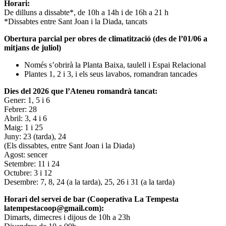
Horari:
De dilluns a dissabte*, de 10h a 14h i de 16h a 21 h
*Dissabtes entre Sant Joan i la Diada, tancats
Obertura parcial per obres de climatització (des de l’01/06 a
mitjans de juliol)
Només s’obrirà la Planta Baixa, taulell i Espai Relacional
Plantes 1, 2 i 3, i els seus lavabos, romandran tancades
Dies del 2026 que l’Ateneu romandrà tancat:
Gener: 1, 5 i 6
Febrer: 28
Abril: 3, 4 i 6
Maig: 1 i 25
Juny: 23 (tarda), 24
(Els dissabtes, entre Sant Joan i la Diada)
Agost: sencer
Setembre: 11 i 24
Octubre: 3 i 12
Desembre: 7, 8, 24 (a la tarda), 25, 26 i 31 (a la tarda)
Horari del servei de bar (Cooperativa La Tempesta
latempestacoop@gmail.com):
Dimarts, dimecres i dijous de 10h a 23h