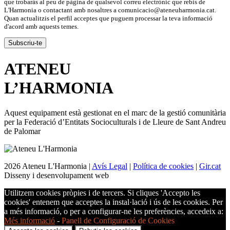
que trobaràs al peu de pàgina de qualsevol correu electrònic que rebis de
L'Harmonia o contactant amb nosaltres a comunicacio@ateneuharmonia.cat.
Quan actualitzis el perfil acceptes que puguem processar la teva informació
d'acord amb aquests temes.
ATENEU
L’
HARMONIA
Aquest equipament està gestionat en el marc de la gestió comunitària
per la Federació d’Entitats Socioculturals i de Lleure de Sant Andreu
de Palomar
2026 Ateneu L'Harmonia |
Avís Legal
|
Política de cookies
|
Gir.cat
Disseny i desenvolupament web
Utilitzem cookies pròpies i de tercers. Si cliques 'Accepto les
cookies' entenem que acceptes la instal·lació i ús de les cookies. Per
a més informació, o per a configurar-ne les preferències, accedeix a:
Més informació
-
Panell de Configuració de Cookies