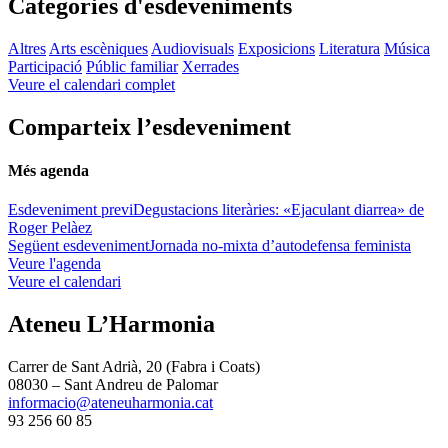
Categories d'esdeveniments
Altres
Arts escèniques
Audiovisuals
Exposicions
Literatura
Música
Participació
Públic familiar
Xerrades
Veure el calendari complet
Comparteix l’esdeveniment
Més agenda
Esdeveniment previ
Degustacions literàries: «Ejaculant diarrea» de
Roger Pelàez
Següent esdeveniment
Jornada no-mixta d’autodefensa feminista
Veure l'agenda
Veure el calendari
Ateneu L’Harmonia
Carrer de Sant Adrià, 20 (Fabra i Coats)
08030 – Sant Andreu de Palomar
informacio@ateneuharmonia.cat
93 256 60 85