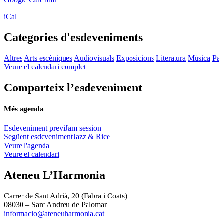
iCal
Categories d'esdeveniments
Altres
Arts escèniques
Audiovisuals
Exposicions
Literatura
Música
Pa
Veure el calendari complet
Comparteix l’esdeveniment
Més agenda
Esdeveniment previ
Jam session
Següent esdeveniment
Jazz & Rice
Veure l'agenda
Veure el calendari
Ateneu L’Harmonia
Carrer de Sant Adrià, 20 (Fabra i Coats)
08030 – Sant Andreu de Palomar
informacio@ateneuharmonia.cat