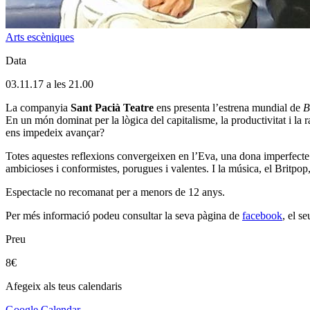
Arts escèniques
Data
03.11.17 a les 21.00
La companyia
Sant Pacià Teatre
ens presenta l’estrena mundial de
B
En un món dominat per la lògica del capitalisme, la productivitat i la 
ens impedeix avançar?
Totes aquestes reflexions convergeixen en l’Eva, una dona imperfecte 
ambicioses i conformistes, porugues i valentes. I la música, el Britpop, 
Espectacle no recomanat per a menors de 12 anys.
Per més informació podeu consultar la seva pàgina de
facebook
, el s
Preu
8€
Afegeix als teus calendaris
Google Calendar