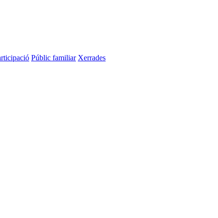
rticipació
Públic familiar
Xerrades