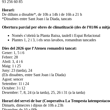
93 256 60 85
Horari:
De dilluns a dissabte*, de 10h a 14h i de 16h a 21 h
*Dissabtes entre Sant Joan i la Diada, tancats
Obertura parcial per obres de climatització (des de l’01/06 a mitja
Només s’obrirà la Planta Baixa, taulell i Espai Relacional
Plantes 1, 2 i 3, i els seus lavabos, romandran tancades
Dies del 2026 que l’Ateneu romandrà tancat:
Gener: 1, 5 i 6
Febrer: 28
Abril: 3, 4 i 6
Maig: 1 i 25
Juny: 23 (tarda), 24
(Els dissabtes, entre Sant Joan i la Diada)
Agost: sencer
Setembre: 11 i 24
Octubre: 3 i 12
Desembre: 7, 8, 24 (a la tarda), 25, 26 i 31 (a la tarda)
Horari del servei de bar (Cooperativa La Tempesta latempestac
Dimarts, dimecres i dijous de 10h a 23h
Divendres de 10 a 00h