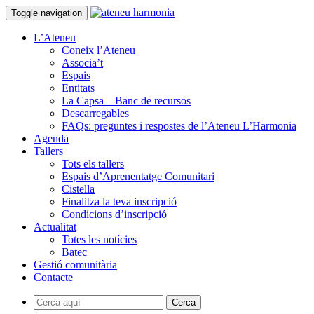
Toggle navigation
L’Ateneu
Coneix l’Ateneu
Associa’t
Espais
Entitats
La Capsa – Banc de recursos
Descarregables
FAQs: preguntes i respostes de l’Ateneu L’Harmonia
Agenda
Tallers
Tots els tallers
Espais d’Aprenentatge Comunitari
Cistella
Finalitza la teva inscripció
Condicions d’inscripció
Actualitat
Totes les notícies
Batec
Gestió comunitària
Contacte