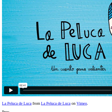
La Peluca de Luca
from
La Peluca de Luca
on
Vimeo
.
Preu