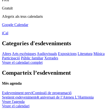
Gratuït
Afegeix als teus calendaris
Google Calendar
iCal
Categories d'esdeveniments
Altres
Arts escèniques
Audiovisuals
Exposicions
Literatura
Música
Participació
Públic familiar
Xerrades
Veure el calendari complet
Comparteix l’esdeveniment
Més agenda
Esdeveniment previ
Comissió de programació
Següent esdeveniment
4t aniversari de l’Ateneu L’Harmonia
Veure l'agenda
Veure el calendari