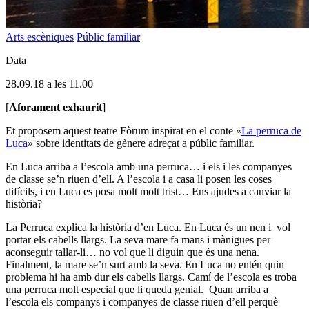
Arts escèniques
Públic familiar
Data
28.09.18 a les 11.00
[
Aforament exhaurit
]
Et proposem aquest teatre Fòrum inspirat en el conte «
La perruca de
Luca
» sobre identitats de gènere adreçat a públic familiar.
En Luca arriba a l’escola amb una perruca… i els i les companyes
de classe se’n riuen d’ell. A l’escola i a casa li posen les coses
difícils, i en Luca es posa molt molt trist… Ens ajudes a canviar la
història?
La Perruca explica la història d’en Luca. En Luca és un nen i vol
portar els cabells llargs. La seva mare fa mans i mànigues per
aconseguir tallar-li… no vol que li diguin que és una nena.
Finalment, la mare se’n surt amb la seva. En Luca no entén quin
problema hi ha amb dur els cabells llargs. Camí de l’escola es troba
una perruca molt especial que li queda genial. Quan arriba a
l’escola els companys i companyes de classe riuen d’ell perquè