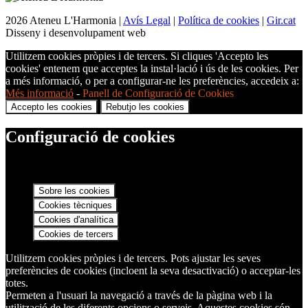
2026 Ateneu L'Harmonia |
Avís Legal
|
Política de cookies
|
Gir.cat
Disseny i desenvolupament web
Utilitzem cookies pròpies i de tercers. Si cliques 'Accepto les
cookies' entenem que acceptes la instal·lació i ús de les cookies. Per
a més informació, o per a configurar-ne les preferències, accedeix a:
Més informació
-
Panell de Configuració de Cookies
Accepto les cookies
Rebutjo les cookies
Configuració de cookies
Sobre les cookies
Cookies tècniques
Cookies d'analítica
Cookies de tercers
Utilitzem cookies pròpies i de tercers. Pots ajustar les seves
preferències de cookies (incloent la seva desactivació) o acceptar-les
totes.
Permeten a l'usuari la navegació a través de la pàgina web i la
utilització de les diferents opcions o serveis. Aquestes cookies són