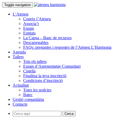
Toggle navigation
L’Ateneu
Coneix l’Ateneu
Associa’t
Espais
Entitats
La Capsa – Banc de recursos
Descarregables
FAQs: preguntes i respostes de l’Ateneu L’Harmonia
Agenda
Tallers
Tots els tallers
Espais d’Aprenentatge Comunitari
Cistella
Finalitza la teva inscripció
Condicions d’inscripció
Actualitat
Totes les notícies
Batec
Gestió comunitària
Contacte