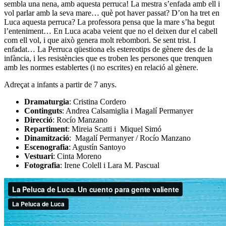
sembla una nena, amb aquesta perruca! La mestra s’enfada amb ell i
vol parlar amb la seva mare… què pot haver passat? D’on ha tret en
Luca aquesta perruca? La professora pensa que la mare s’ha begut
l’enteniment… En Luca acaba veient que no el deixen dur el cabell
com ell vol, i que això genera molt rebombori. Se sent trist. I
enfadat… La Perruca qüestiona els estereotips de gènere des de la
infància, i les resistències que es troben les persones que trenquen
amb les normes establertes (i no escrites) en relació al gènere.
Adreçat a infants a partir de 7 anys.
Dramaturgia
: Cristina Cordero
Continguts
: Andrea Calsamiglia i Magalí Permanyer
Direcció
: Rocío Manzano
Repartiment
: Mireia Scatti i Miquel Simó
Dinamització
: Magalí Permanyer / Rocío Manzano
Escenografia
: Agustín Santoyo
Vestuari
: Cinta Moreno
Fotografia
: Irene Colell i Lara M. Pascual