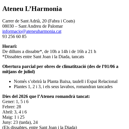
Ateneu L’Harmonia
Carrer de Sant Adrià, 20 (Fabra i Coats)
08030 – Sant Andreu de Palomar
informacio@ateneuharmonia.cat
93 256 60 85
Horari:
De dilluns a dissabte*, de 10h a 14h i de 16h a 21 h
*Dissabtes entre Sant Joan i la Diada, tancats
Obertura parcial per obres de climatització (des de l’01/06 a
mitjans de juliol)
Només s’obrirà la Planta Baixa, taulell i Espai Relacional
Plantes 1, 2 i 3, i els seus lavabos, romandran tancades
Dies del 2026 que l’Ateneu romandrà tancat:
Gener: 1, 5 i 6
Febrer: 28
Abril: 3, 4 i 6
Maig: 1 i 25
Juny: 23 (tarda), 24
(Els dissabtes, entre Sant Joan i la Diada)