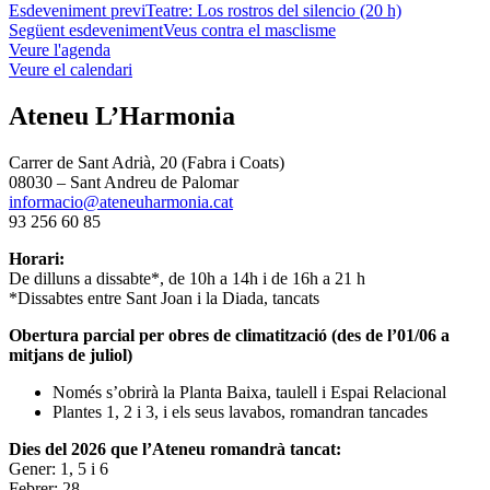
Esdeveniment previ
Teatre: Los rostros del silencio (20 h)
Següent esdeveniment
Veus contra el masclisme
Veure l'agenda
Veure el calendari
Ateneu L’Harmonia
Carrer de Sant Adrià, 20 (Fabra i Coats)
08030 – Sant Andreu de Palomar
informacio@ateneuharmonia.cat
93 256 60 85
Horari:
De dilluns a dissabte*, de 10h a 14h i de 16h a 21 h
*Dissabtes entre Sant Joan i la Diada, tancats
Obertura parcial per obres de climatització (des de l’01/06 a
mitjans de juliol)
Només s’obrirà la Planta Baixa, taulell i Espai Relacional
Plantes 1, 2 i 3, i els seus lavabos, romandran tancades
Dies del 2026 que l’Ateneu romandrà tancat:
Gener: 1, 5 i 6
Febrer: 28