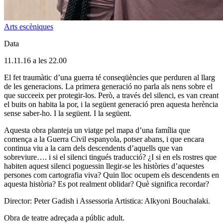
Arts escèniques
Data
11.11.16 a les 22.00
El fet traumàtic d’una guerra té conseqüències que perduren al llarg
de les generacions. La primera generació no parla als nens sobre el
que succeeix per protegir-los. Però, a través del silenci, es van creant
el buits on habita la por, i la següent generació pren aquesta herència
sense saber-ho. I la següent. I la següent.
Aquesta obra planteja un viatge pel mapa d’una família que
comença a la Guerra Civil espanyola, potser abans, i que encara
continua viu a la carn dels descendents d’aquells que van
sobreviure…. i si el silenci tingués traducció? ¿I si en els rostres que
habiten aquest silenci poguessin llegir-se les històries d’aquestes
persones com cartografia viva? Quin lloc ocupem els descendents en
aquesta història? Es pot realment oblidar? Què significa recordar?
Director: Peter Gadish i Assessoria Artistica: Alkyoni Bouchalaki.
Obra de teatre adreçada a públic adult.