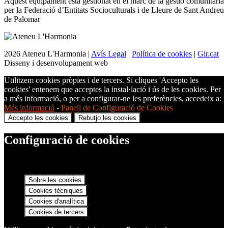
Aquest equipament està gestionat en el marc de la gestió comunitària
per la Federació d’Entitats Socioculturals i de Lleure de Sant Andreu
de Palomar
2026 Ateneu L'Harmonia |
Avís Legal
|
Política de cookies
|
Gir.cat
Disseny i desenvolupament web
Utilitzem cookies pròpies i de tercers. Si cliques 'Accepto les
cookies' entenem que acceptes la instal·lació i ús de les cookies. Per
a més informació, o per a configurar-ne les preferències, accedeix a:
Més informació
-
Panell de Configuració de Cookies
Accepto les cookies
Rebutjo les cookies
Configuració de cookies
Sobre les cookies
Cookies tècniques
Cookies d'analítica
Cookies de tercers