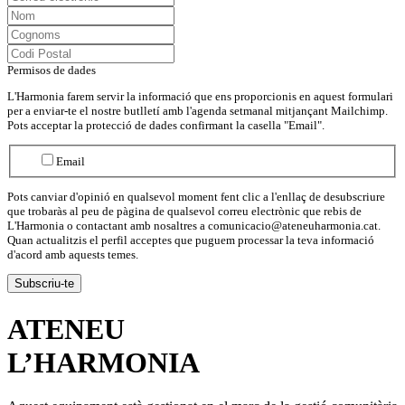
Permisos de dades
L'Harmonia farem servir la informació que ens proporcionis en aquest formulari
per a enviar-te el nostre butlletí amb l'agenda setmanal mitjançant Mailchimp.
Pots acceptar la protecció de dades confirmant la casella "Email".
Email
Pots canviar d'opinió en qualsevol moment fent clic a l'enllaç de desubscriure
que trobaràs al peu de pàgina de qualsevol correu electrònic que rebis de
L'Harmonia o contactant amb nosaltres a comunicacio@ateneuharmonia.cat.
Quan actualitzis el perfil acceptes que puguem processar la teva informació
d'acord amb aquests temes.
ATENEU
L’
HARMONIA