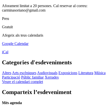
Aforament limitat a 20 persones. Cal reservar al correu:
carminasoriano@gmail.com
Preu
Gratuït
Afegeix als teus calendaris
Google Calendar
iCal
Categories d'esdeveniments
Altres
Arts escèniques
Audiovisuals
Exposicions
Literatura
Música
Participació
Públic familiar
Xerrades
Veure el calendari complet
Comparteix l’esdeveniment
Més agenda