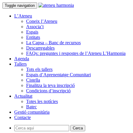
Toggle navigation
L’Ateneu
Coneix l’Ateneu
Associa’t
Espais
Entitats
La Capsa – Banc de recursos
Descarregables
FAQs: preguntes i respostes de l’Ateneu L’Harmonia
Agenda
Tallers
Tots els tallers
Espais d’Aprenentatge Comunitari
Cistella
Finalitza la teva inscripció
Condicions d’inscripció
Actualitat
Totes les notícies
Batec
Gestió comunitària
Contacte