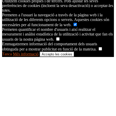
Utilitzem cookies pròpies i de tercers. Pots ajustar les seves
preferències de cookies (incloent la seva desactivació) o acceptar-les
totes.
Permeten a l'usuari la navegació a través de la pàgina web i la
utilització de les diferents opcions o serveis. Aquestes cookies són
necessàries per al funcionament de la web.
Permeten quantificar el nombre d'usuaris i així realitzar el
mesurament i anàlisi estadística de la utilització i activitat que fan els
usuaris de la nostra pàgina web.
Emmagatzemen informació del comportament dels usuaris
obtinguda per a mostrar publicitat en funció de la mateixa.
Tanca
Més informació
Accepto les cookies