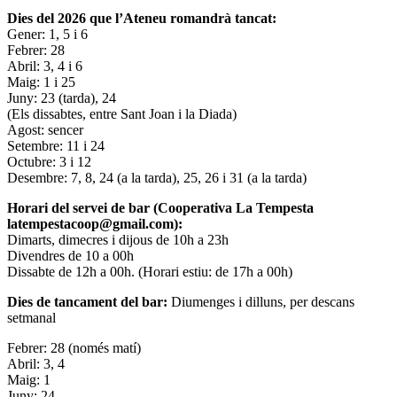
Dies del 2026 que l’Ateneu romandrà tancat:
Gener: 1, 5 i 6
Febrer: 28
Abril: 3, 4 i 6
Maig: 1 i 25
Juny: 23 (tarda), 24
(Els dissabtes, entre Sant Joan i la Diada)
Agost: sencer
Setembre: 11 i 24
Octubre: 3 i 12
Desembre: 7, 8, 24 (a la tarda), 25, 26 i 31 (a la tarda)
Horari del servei de bar (Cooperativa La Tempesta
latempestacoop@gmail.com):
Dimarts, dimecres i dijous de 10h a 23h
Divendres de 10 a 00h
Dissabte de 12h a 00h. (Horari estiu: de 17h a 00h)
Dies de tancament del bar:
Diumenges i dilluns, per descans
setmanal
Febrer: 28 (només matí)
Abril: 3, 4
Maig: 1
Juny: 24