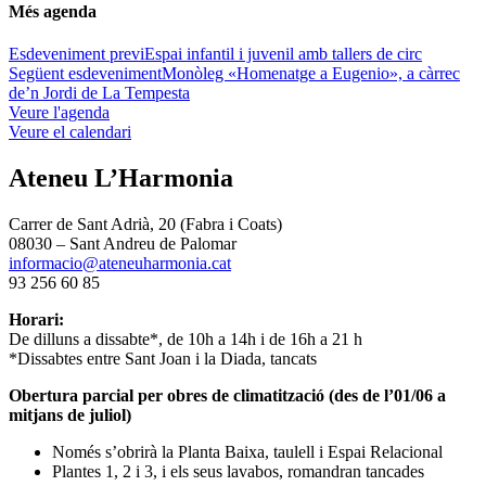
Més agenda
Esdeveniment previ
Espai infantil i juvenil amb tallers de circ
Següent esdeveniment
Monòleg «Homenatge a Eugenio», a càrrec
de’n Jordi de La Tempesta
Veure l'agenda
Veure el calendari
Ateneu L’Harmonia
Carrer de Sant Adrià, 20 (Fabra i Coats)
08030 – Sant Andreu de Palomar
informacio@ateneuharmonia.cat
93 256 60 85
Horari:
De dilluns a dissabte*, de 10h a 14h i de 16h a 21 h
*Dissabtes entre Sant Joan i la Diada, tancats
Obertura parcial per obres de climatització (des de l’01/06 a
mitjans de juliol)
Només s’obrirà la Planta Baixa, taulell i Espai Relacional
Plantes 1, 2 i 3, i els seus lavabos, romandran tancades