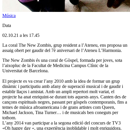
Música
Data
02.10.21 a les 17.45
La coral The New Zombis, grup resident a l’Ateneu, ens proposa un
assaig obert per gaudir del 7è aniversari de l’Ateneu L’Harmonia.
The New Zombis és una coral de Gòspel, formada per joves, sota
l’aixopluc de la Facultat de Medicina Campus Clínic de la
Universitat de Barcelona.
El projecte es va crear l’any 2010 amb la idea de formar un grup
dinàmic i participatiu amb afany de superació musical i de gaudir i
establir llaços i amistat. Amb un ampli repertori molt variat, el
projecte ha anat enriquint-se durant tots aquests anys. Canten des de
cançons espirituals negres, passant per gòspels contemporanis, fins a
temes de música afroamericana i de grans artistes com Queen,
Michael Jackson, Tina Turner… i de musicals ben coneguts per
tothom.
L’any 2014 van participar a la segona edició del concurs de TV3
«Oh happy day «, una experiència inoblidable i molt enriquidora.