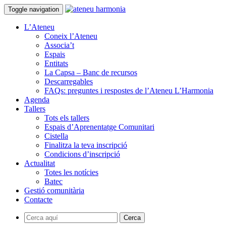
Toggle navigation
L’Ateneu
Coneix l’Ateneu
Associa’t
Espais
Entitats
La Capsa – Banc de recursos
Descarregables
FAQs: preguntes i respostes de l’Ateneu L’Harmonia
Agenda
Tallers
Tots els tallers
Espais d’Aprenentatge Comunitari
Cistella
Finalitza la teva inscripció
Condicions d’inscripció
Actualitat
Totes les notícies
Batec
Gestió comunitària
Contacte