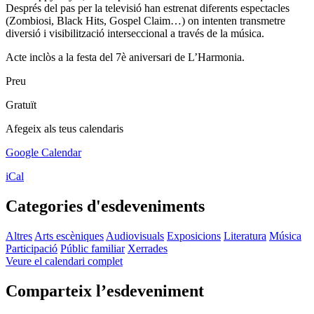
Després del pas per la televisió han estrenat diferents espectacles
(Zombiosi, Black Hits, Gospel Claim…) on intenten transmetre
diversió i visibilització interseccional a través de la música.
Acte inclòs a la festa del 7è aniversari de L’Harmonia.
Preu
Gratuït
Afegeix als teus calendaris
Google Calendar
iCal
Categories d'esdeveniments
Altres
Arts escèniques
Audiovisuals
Exposicions
Literatura
Música
Participació
Públic familiar
Xerrades
Veure el calendari complet
Comparteix l’esdeveniment